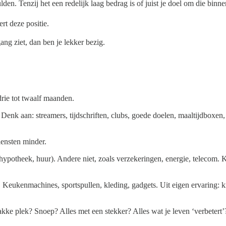
den. Tenzij het een redelijk laag bedrag is of juist je doel om die binnen 
ert deze positie.
ng ziet, dan ben je lekker bezig.
drie tot twaalf maanden.
. Denk aan: streamers, tijdschriften, clubs, goede doelen, maaltijdboxen
iensten minder.
ypotheek, huur). Andere niet, zoals verzekeringen, energie, telecom. Ki
r. Keukenmachines, sportspullen, kleding, gadgets. Uit eigen ervaring: 
ke plek? Snoep? Alles met een stekker? Alles wat je leven ‘verbetert’? (