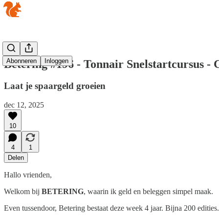
Abonneren
Inloggen
Betering #196 - Tonnair Snelstartcursus - 
Laat je spaargeld groeien
dec 12, 2025
10
4
1
Delen
Hallo vrienden,
Welkom bij
BETERING
, waarin ik geld en beleggen simpel maak.
Even tussendoor, Betering bestaat deze week 4 jaar. Bijna 200 edities