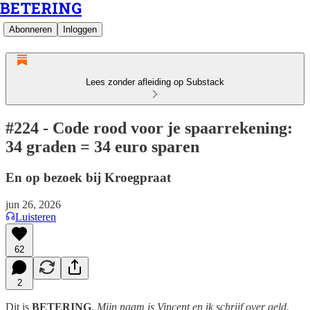
BETERING
Abonneren
Inloggen
Lees zonder afleiding op Substack
#224 - Code rood voor je spaarrekening:
34 graden = 34 euro sparen
En op bezoek bij Kroegpraat
jun 26, 2026
Luisteren
62
2
Dit is
BETERING
.
Mijn naam is Vincent en ik schrijf over geld.