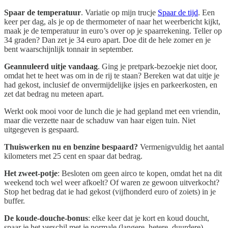
Spaar de temperatuur
. Variatie op mijn trucje
Spaar de tijd
. Een
keer per dag, als je op de thermometer of naar het weerbericht kijkt,
maak je de temperatuur in euro’s over op je spaarrekening. Teller op
34 graden? Dan zet je 34 euro apart. Doe dit de hele zomer en je
bent waarschijnlijk tonnair in september.
Geannuleerd uitje vandaag
. Ging je pretpark-bezoekje niet door,
omdat het te heet was om in de rij te staan? Bereken wat dat uitje je
had gekost, inclusief de onvermijdelijke ijsjes en parkeerkosten, en
zet dat bedrag nu meteen apart.
Werkt ook mooi voor de lunch die je had gepland met een vriendin,
maar die verzette naar de schaduw van haar eigen tuin. Niet
uitgegeven is gespaard.
Thuiswerken nu en benzine bespaard?
Vermenigvuldig het aantal
kilometers met 25 cent en spaar dat bedrag.
Het zweet-potje
: Besloten om geen airco te kopen, omdat het na dit
weekend toch wel weer afkoelt? Of waren ze gewoon uitverkocht?
Stop het bedrag dat ie had gekost (vijfhonderd euro of zoiets) in je
buffer.
De koude-douche-bonus
: elke keer dat je kort en koud doucht,
spaar je het verschil met je normale (langere, hetere, duurdere)