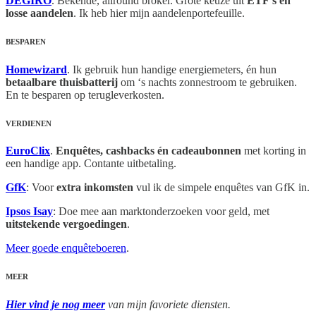
DEGIRO
. Bekende, allround broker. Grote keuze uit
ETF’s en
losse aandelen
. Ik heb hier mijn aandelenportefeuille.
BESPAREN
Homewizard
. Ik gebruik hun handige energiemeters, én hun
betaalbare thuisbatterij
om ‘s nachts zonnestroom te gebruiken.
En te besparen op terugleverkosten.
VERDIENEN
EuroClix
.
Enquêtes, cashbacks én cadeaubonnen
met korting in
een handige app. Contante uitbetaling.
GfK
: Voor
extra inkomsten
vul ik de simpele enquêtes van GfK in.
Ipsos Isay
: Doe mee aan marktonderzoeken voor geld, met
uitstekende vergoedingen
.
Meer goede enquêteboeren
.
MEER
Hier vind je nog meer
van mijn favoriete diensten.