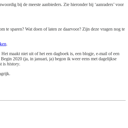
genwoordig bij de meeste aanbieders. Zie hieronder bij ‘aanraders’ voor
 om te sparen? Wat doen of laten ze daarvoor? Zijn deze vragen nog te
eken
.
. Het maakt niet uit of het een dagboek is, een blogje, e-mail of een
. Begin 2020 (ja, in januari, ja) begon ik weer eens met dagelijkse
t is
history
.
grijk.