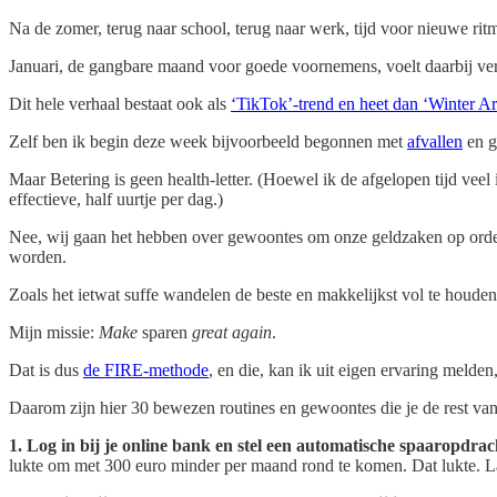
Na de zomer, terug naar school, terug naar werk, tijd voor nieuwe ritm
Januari, de gangbare maand voor goede voornemens, voelt daarbij vergel
Dit hele verhaal bestaat ook als
‘TikTok’-trend en heet dan ‘Winter Ar
Zelf ben ik begin deze week bijvoorbeeld begonnen met
afvallen
en g
Maar Betering is geen health-letter. (Hoewel ik de afgelopen tijd veel
effectieve, half uurtje per dag.)
Nee, wij gaan het hebben over gewoontes om onze geldzaken op orde
worden.
Zoals het ietwat suffe wandelen de beste en makkelijkst vol te houden
Mijn missie:
Make
sparen
great again
.
Dat is dus
de FIRE-methode
, en die, kan ik uit eigen ervaring melden
Daarom zijn hier 30 bewezen routines en gewoontes die je de rest van 
1. Log in bij je online bank en stel een automatische spaaropdrac
lukte om met 300 euro minder per maand rond te komen. Dat lukte. La