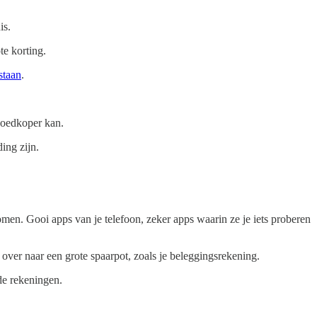
is.
te korting.
staan
.
goedkoper kan.
ing zijn.
komen. Gooi apps van je telefoon, zeker apps waarin ze je iets proberen
r over naar een grote spaarpot, zoals je beleggingsrekening.
 de rekeningen.