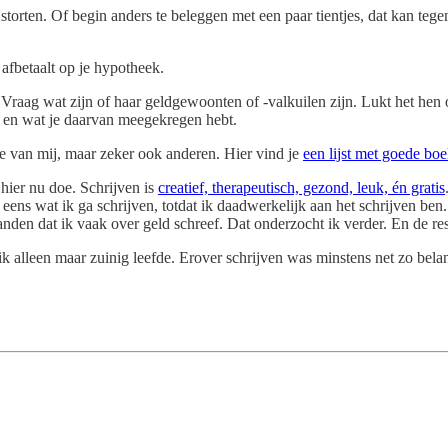
e storten. Of begin anders te beleggen met een paar tientjes, dat kan te
 afbetaalt op je hypotheek.
. Vraag wat zijn of haar geldgewoonten of -valkuilen zijn. Lukt het hen
s en wat je daarvan meegekregen hebt.
die van mij, maar zeker ook anderen. Hier vind je
een lijst met goede bo
 hier nu doe. Schrijven is
creatief, therapeutisch, gezond, leuk, én gratis
 eens wat ik ga schrijven, totdat ik daadwerkelijk aan het schrijven ben
den dat ik vaak over geld schreef. Dat onderzocht ik verder. En de res
k alleen maar zuinig leefde. Erover schrijven was minstens net zo belan