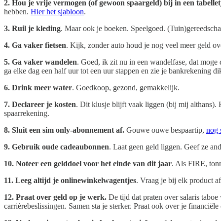
2.
Hou je vrije vermogen (of gewoon spaargeld) bij in een tabellet
hebben.
Hier het sjabloon
.
3.
Ruil je kleding
. Maar ook je boeken. Speelgoed. (Tuin)gereedschap
4.
Ga vaker fietsen
. Kijk, zonder auto houd je nog veel meer geld ov
5.
Ga vaker wandelen
. Goed, ik zit nu in een wandelfase, dat moge d
ga elke dag een half uur tot een uur stappen en zie je bankrekening d
6.
Drink meer water
. Goedkoop, gezond, gemakkelijk.
7.
Declareer je kosten
. Dit klusje blijft vaak liggen (bij mij althans)
spaarrekening.
8.
Sluit een sim only-abonnement af.
Gouwe ouwe bespaartip,
nog 
9.
Gebruik oude cadeaubonnen
. Laat geen geld liggen. Geef ze a
10.
Noteer een gelddoel voor het einde van dit jaar
. Als FIRE, tonn
11.
Leeg altijd je onlinewinkelwagentjes
. Vraag je bij elk product a
12.
Praat over geld op je werk.
De tijd dat praten over salaris tabo
carrièrebeslissingen. Samen sta je sterker. Praat ook over je financiël