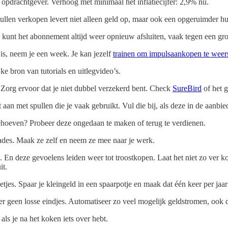
opdrachtgever. Verhoog met minimaal het inflatiecijfer: 2,9% nu.
ullen verkopen levert niet alleen geld op, maar ook een opgeruimder hu
e kunt het abonnement altijd weer opnieuw afsluiten, vaak tegen een gro
is, neem je een week. Je kan jezelf
trainen om impulsaankopen te weer
jke bron van tutorials en uitlegvideo’s.
? Zorg ervoor dat je niet dubbel verzekerd bent. Check
SureBird
of het 
aan met spullen die je vaak gebruikt. Vul die bij, als deze in de aanbied
 gehoeven? Probeer deze ongedaan te maken of terug te verdienen.
lades. Maak ze zelf en neem ze mee naar je werk.
gie. En deze gevoelens leiden weer tot troostkopen. Laat het niet zo ver 
it.
etjes. Spaar je kleingeld in een spaarpotje en maak dat één keer per jaa
reëer geen losse eindjes. Automatiseer zo veel mogelijk geldstromen, ook
 als je na het koken iets over hebt.