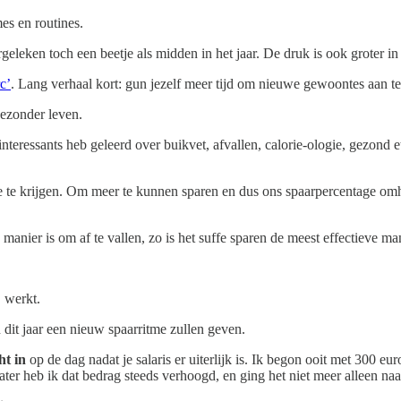
es en routines.
eken toch een beetje als midden in het jaar. De druk is ook groter in j
c’
. Lang verhaal kort: gun jezelf meer tijd om nieuwe gewoontes aan te
ezonder leven.
 interessants heb geleerd over buikvet, afvallen, calorie-ologie, gezond
 te krijgen. Om meer te kunnen sparen en dus ons spaarpercentage omh
 manier is om af te vallen, zo is het suffe sparen de meest effectieve 
, werkt.
dit jaar een nieuw spaarritme zullen geven.
ht in
op de dag nadat je salaris er uiterlijk is. Ik begon ooit met 300 e
ter heb ik dat bedrag steeds verhoogd, en ging het niet meer alleen na