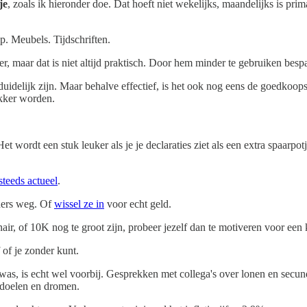
je
, zoals ik hieronder doe. Dat hoeft niet wekelijks, maandelijks is prim
. Meubels. Tijdschriften.
er, maar dat is niet altijd praktisch. Door hem minder te gebruiken bes
uidelijk zijn. Maar behalve effectief, is het ook nog eens de goedkoopste
ikker worden.
. Het wordt een stuk leuker als je je declaraties ziet als een extra spaarpo
steeds actueel
.
nders weg. Of
wissel ze in
voor echt geld.
air, of 10K nog te groot zijn, probeer jezelf dan te motiveren voor een k
f of je zonder kunt.
e was, is echt wel voorbij. Gesprekken met collega's over lonen en secu
e doelen en dromen.