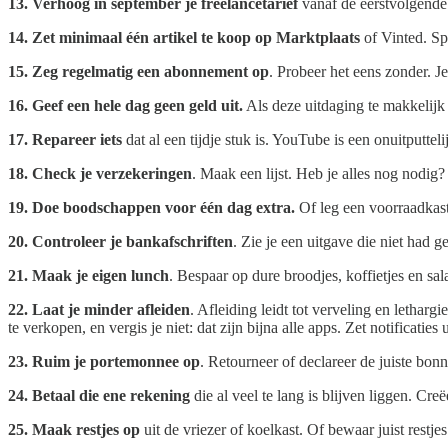
13.
Verhoog in september je freelancetarief
vanaf de eerstvolgende 
14.
Zet minimaal één artikel te koop op Marktplaats
of Vinted. Sp
15.
Zeg regelmatig een abonnement op
. Probeer het eens zonder. J
16.
Geef een hele dag geen geld uit.
Als deze uitdaging te makkelijk 
17.
Repareer iets
dat al een tijdje stuk is. YouTube is een onuitputteli
18.
Check je verzekeringen
. Maak een lijst. Heb je alles nog nodig
19.
Doe boodschappen voor één dag extra.
Of leg een voorraadkast 
20.
Controleer je bankafschriften
. Zie je een uitgave die niet had
21.
Maak je eigen lunch
. Bespaar op dure broodjes, koffietjes en sa
22. Laat je minder afleiden
. Afleiding leidt tot verveling en lethar
te verkopen, en vergis je niet: dat zijn bijna alle apps. Zet notificaties u
23. Ruim je portemonnee op
. Retourneer of declareer de juiste bonn
24. Betaal die ene rekening
die al veel te lang is blijven liggen. C
25.
Maak restjes op
uit de vriezer of koelkast. Of bewaar juist restjes