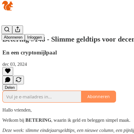
Abonneren
Inloggen
Betering #148 - Slimme geldtips voor decem
En een cryptomijlpaal
dec 03, 2024
Delen
Abonneren
Hallo vrienden,
Welkom bij
BETERING
, waarin ik geld en beleggen simpel maak.
Deze week: slimme eindejaarsgeldtips, een nieuwe column, een pijnlijk