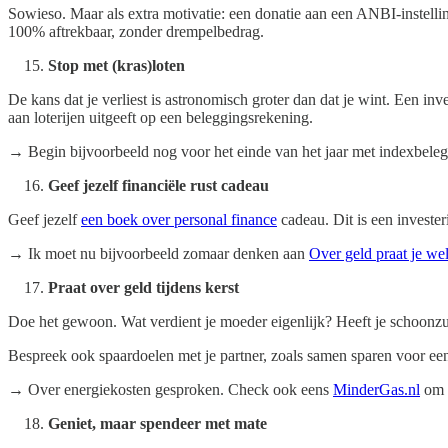
Sowieso. Maar als extra motivatie: een donatie aan een ANBI-instellin
100% aftrekbaar, zonder drempelbedrag.
Stop met (kras)loten
De kans dat je verliest is astronomisch groter dan dat je wint. Een in
aan loterijen uitgeeft op een beleggingsrekening.
→ Begin bijvoorbeeld nog voor het einde van het jaar met indexbele
Geef jezelf financiële rust cadeau
Geef jezelf
een boek over personal finance
cadeau. Dit is een invester
→ Ik moet nu bijvoorbeeld zomaar denken aan
Over geld praat je we
Praat over geld tijdens kerst
Doe het gewoon. Wat verdient je moeder eigenlijk? Heeft je schoonzus
Bespreek ook spaardoelen met je partner, zoals samen sparen voor een 
→ Over energiekosten gesproken. Check ook eens
MinderGas.nl
om t
Geniet, maar spendeer met mate