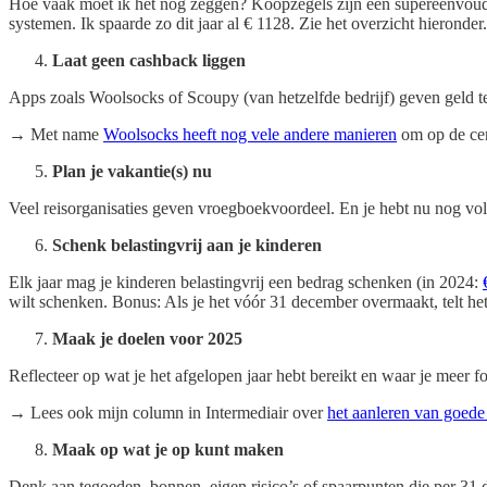
Hoe vaak moet ik het nog zeggen? Koopzegels zijn een supereenvoud
systemen. Ik spaarde zo dit jaar al € 1128. Zie het overzicht hieronder.
Laat geen cashback liggen
Apps zoals Woolsocks of Scoupy (van hetzelfde bedrijf) geven geld 
→ Met name
Woolsocks heeft nog vele andere manieren
om op de cen
Plan je vakantie(s) nu
Veel reisorganisaties geven vroegboekvoordeel. En je hebt nu nog vol
Schenk belastingvrij aan je kinderen
Elk jaar mag je kinderen belastingvrij een bedrag schenken (in 2024:
wilt schenken. Bonus: Als je het vóór 31 december overmaakt, telt het
Maak je doelen voor 2025
Reflecteer op wat je het afgelopen jaar hebt bereikt en waar je meer fo
→ Lees ook mijn column in Intermediair over
het aanleren van goed
Maak op wat je op kunt maken
Denk aan tegoeden, bonnen, eigen risico’s of spaarpunten die per 31 