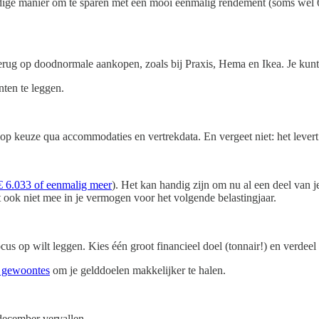
ige manier om te sparen met een mooi eenmalig rendement (soms wel 6
terug op doodnormale aankopen, zoals bij Praxis, Hema en Ikea. Je ku
ten te leggen.
op keuze qua accommodaties en vertrekdata. En vergeet niet: het levert
€ 6.033 of eenmalig meer
). Het kan handig zijn om nu al een deel van j
 ook niet mee in je vermogen voor het volgende belastingjaar.
cus op wilt leggen. Kies één groot financieel doel (tonnair!) en verdeel 
e gewoontes
om je gelddoelen makkelijker te halen.
december vervallen.