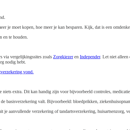
nd.
 meer je moet kopen, hoe meer je kan besparen. Kijk, dat is een omdenker
en en te houden.
s via vergelijkingssites zoals
Zorgkiezer
en
Independer
. Let niet allee
org nodig hebt.
gverzekering vond.
 je niets extra. Dit kan handig zijn voor bijvoorbeeld controles, medicat
 de basisverzekering valt. Bijvoorbeeld: bloedprikken, ziekenhuisopna
it je aanvullende verzekering of tandartsverzekering, huisartsenzorg, 