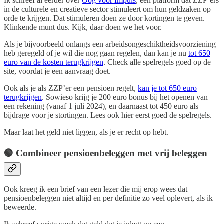
Ik schreef al eerder over
Oog voor Impuls
, een platform dat ZZP’ers
in de culturele en creatieve sector stimuleert om hun geldzaken op
orde te krijgen. Dat stimuleren doen ze door kortingen te geven.
Klinkende munt dus. Kijk, daar doen we het voor.
Als je bijvoorbeeld onlangs een arbeidsongeschiktheidsvoorziening
heb geregeld of je wil die nog gaan regelen, dan kan je nu
tot 650
euro van de kosten terugkrijgen
. Check alle spelregels goed op de
site, voordat je een aanvraag doet.
Ook als je als ZZP’er een pensioen regelt,
kan je tot 650 euro
terugkrijgen
. Sowieso krijg je 200 euro bonus bij het openen van
een rekening (vanaf 1 juli 2024), en daarnaast tot 450 euro als
bijdrage voor je stortingen. Lees ook hier eerst goed de spelregels.
Maar laat het geld niet liggen, als je er recht op hebt.
🟢 Combineer pensioenbeleggen met vrij beleggen
Ook kreeg ik een brief van een lezer die mij erop wees dat
pensioenbeleggen niet altijd en per definitie zo veel oplevert, als ik
beweerde.