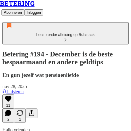
BETERING
Abonneren
Inloggen
Lees zonder afleiding op Substack
Betering #194 - December is de beste
bespaarmaand en andere geldtips
En gun jezelf wat pensioenliefde
nov 28, 2025
Luisteren
11
2
1
Hallo vrienden,