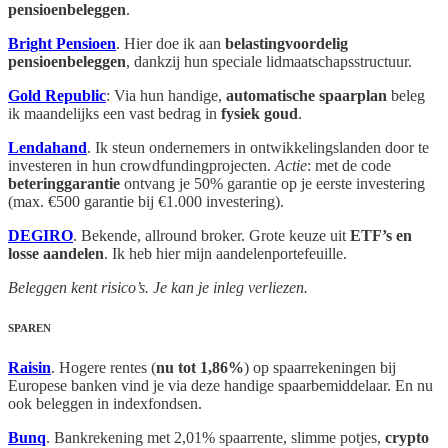
pensioenbeleggen
.
Bright Pensioen
. Hier doe ik aan
belastingvoordelig
pensioenbeleggen
, dankzij hun speciale lidmaatschapsstructuur.
Gold Republic
: Via hun handige,
automatische spaarplan
beleg
ik maandelijks een vast bedrag in
fysiek goud
.
Lendahand
. Ik steun ondernemers in ontwikkelingslanden door te
investeren in hun crowdfundingprojecten.
Actie
: met de code
beteringgarantie
ontvang je 50% garantie op je eerste investering
(max. €500 garantie bij €1.000 investering).
DEGIRO
. Bekende, allround broker. Grote keuze uit
ETF’s en
losse aandelen
. Ik heb hier mijn aandelenportefeuille.
Beleggen kent risico’s. Je kan je inleg verliezen.
SPAREN
Raisin
. Hogere rentes (
nu tot 1,86%
) op spaarrekeningen bij
Europese banken vind je via deze handige spaarbemiddelaar. En nu
ook beleggen in indexfondsen.
Bunq
. Bankrekening met 2,01% spaarrente, slimme potjes,
crypto