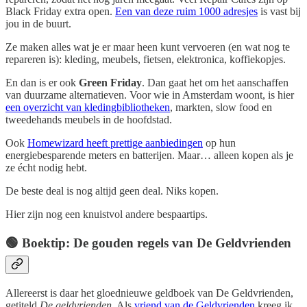
Black Friday extra open.
Een van deze ruim 1000 adresjes
is vast bij
jou in de buurt.
Ze maken alles wat je er maar heen kunt vervoeren (en wat nog te
repareren is): kleding, meubels, fietsen, elektronica, koffiekopjes.
En dan is er ook
Green Friday
. Dan gaat het om het aanschaffen
van duurzame alternatieven. Voor wie in Amsterdam woont, is hier
een overzicht van kledingbibliotheken
, markten, slow food en
tweedehands meubels in de hoofdstad.
Ook
Homewizard heeft prettige aanbiedingen
op hun
energiebesparende meters en batterijen. Maar… alleen kopen als je
ze écht nodig hebt.
De beste deal is nog altijd geen deal. Niks kopen.
Hier zijn nog een knuistvol andere bespaartips.
🟢 Boektip: De gouden regels van De Geldvrienden
Allereerst is daar het gloednieuwe geldboek van De Geldvrienden,
getiteld
De geldvrienden
. Als
vriend van de Geldvrienden
kreeg ik