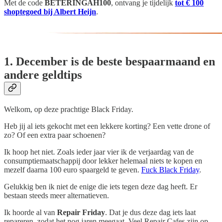
Met de code
BETERINGAH100
, ontvang je tijdelijk
tot € 100
shoptegoed bij Albert Heijn
.
1. December is de beste bespaarmaand en
andere geldtips
Welkom, op deze prachtige Black Friday.
Heb jij al iets gekocht met een lekkere korting? Een vette drone of
zo? Of een extra paar schoenen?
Ik hoop het niet. Zoals ieder jaar vier ik de verjaardag van de
consumptiemaatschappij door lekker helemaal niets te kopen en
mezelf daarna 100 euro spaargeld te geven.
Fuck Black Friday
.
Gelukkig ben ik niet de enige die iets tegen deze dag heeft. Er
bestaan steeds meer alternatieven.
Ik hoorde al van
Repair Friday
. Dat je dus deze dag iets laat
repareren, zodat het nog jaren meegaat. Veel Repair Cafes zijn op