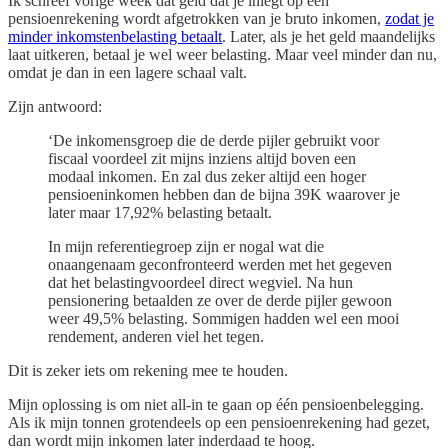
Ik schreef vorige week dat geld dat je inlegt op een
pensioenrekening wordt afgetrokken van je bruto inkomen,
zodat je
minder inkomstenbelasting betaalt
. Later, als je het geld maandelijks
laat uitkeren, betaal je wel weer belasting. Maar veel minder dan nu,
omdat je dan in een lagere schaal valt.
Zijn antwoord:
‘De inkomensgroep die de derde pijler gebruikt voor
fiscaal voordeel zit mijns inziens altijd boven een
modaal inkomen. En zal dus zeker altijd een hoger
pensioeninkomen hebben dan de bijna 39K waarover je
later maar 17,92% belasting betaalt.
In mijn referentiegroep zijn er nogal wat die
onaangenaam geconfronteerd werden met het gegeven
dat het belastingvoordeel direct wegviel. Na hun
pensionering betaalden ze over de derde pijler gewoon
weer 49,5% belasting. Sommigen hadden wel een mooi
rendement, anderen viel het tegen.
Dit is zeker iets om rekening mee te houden.
Mijn oplossing is om niet all-in te gaan op één pensioenbelegging.
Als ik mijn tonnen grotendeels op een pensioenrekening had gezet,
dan wordt mijn inkomen later inderdaad te hoog.