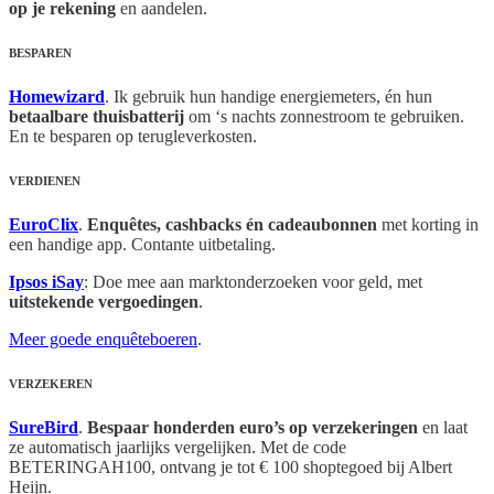
op je rekening
en aandelen.
BESPAREN
Homewizard
. Ik gebruik hun handige energiemeters, én hun
betaalbare thuisbatterij
om ‘s nachts zonnestroom te gebruiken.
En te besparen op terugleverkosten.
VERDIENEN
EuroClix
.
Enquêtes, cashbacks én cadeaubonnen
met korting in
een handige app. Contante uitbetaling.
Ipsos iSay
: Doe mee aan marktonderzoeken voor geld, met
uitstekende vergoedingen
.
Meer goede enquêteboeren
.
VERZEKEREN
SureBird
.
Bespaar honderden euro’s op verzekeringen
en laat
ze automatisch jaarlijks vergelijken. Met de code
BETERINGAH100, ontvang je tot € 100 shoptegoed bij Albert
Heijn.