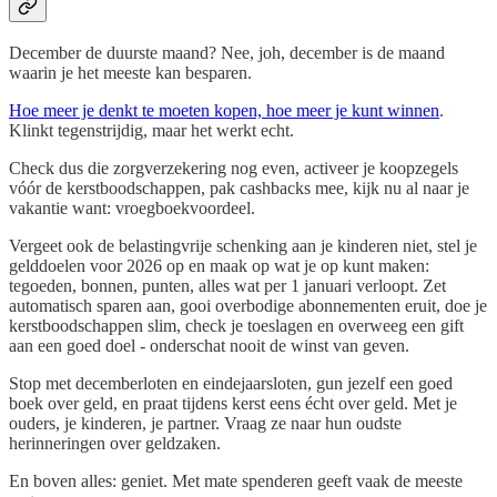
December de duurste maand? Nee, joh, december is de maand
waarin je het meeste kan besparen.
Hoe meer je denkt te moeten kopen, hoe meer je kunt winnen
.
Klinkt tegenstrijdig, maar het werkt echt.
Check dus die zorgverzekering nog even, activeer je koopzegels
vóór de kerstboodschappen, pak cashbacks mee, kijk nu al naar je
vakantie want: vroegboekvoordeel.
Vergeet ook de belastingvrije schenking aan je kinderen niet, stel je
gelddoelen voor 2026 op en maak op wat je op kunt maken:
tegoeden, bonnen, punten, alles wat per 1 januari verloopt. Zet
automatisch sparen aan, gooi overbodige abonnementen eruit, doe je
kerstboodschappen slim, check je toeslagen en overweeg een gift
aan een goed doel - onderschat nooit de winst van geven.
Stop met decemberloten en eindejaarsloten, gun jezelf een goed
boek over geld, en praat tijdens kerst eens écht over geld. Met je
ouders, je kinderen, je partner. Vraag ze naar hun oudste
herinneringen over geldzaken.
En boven alles: geniet. Met mate spenderen geeft vaak de meeste