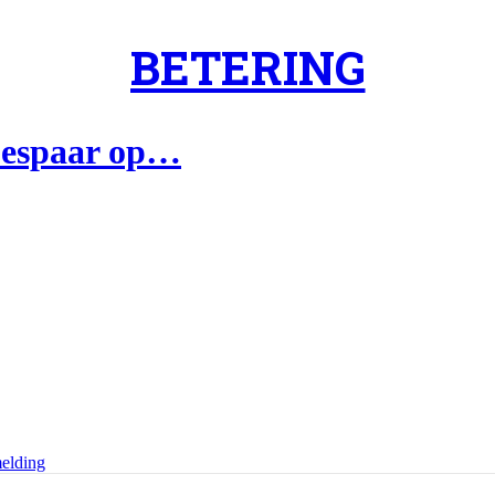
BETERING
 bespaar op…
elding