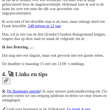
gefascineerd door de slagzinwedstrijd. Helemaal toen ik ooit in de
krant las over een man die rijk was geworden van
slagzinwedstrijden.
Ik weet niet of het dezelfde man is als toen, maar onlangs deed ene
Frank hetzelfde.
248 prijzen in 12 jaar
.
Dus, wil je een van de drie (fysieke!) boeken thuisgestuurd krijgen,
reageer dan op deze mail en maak de volgende zin af.
Ik lees Betering, …
Dat mag met een slagzin, maar ook gewoon met een goede reden.
De deadline is maandag 15 mei om 12:00 ‘s middags.
4. 🚀 Links en tips
🎤
De finspirator spreekt
! In onze nieuwe podcastaflevering (de 25e
alweer) vieren we ons eenjarig jubileum en delen we onze lessen en
uitdagingen.
🖊️ Geld voor beginners in de Volkskrant:
Zo maak je een