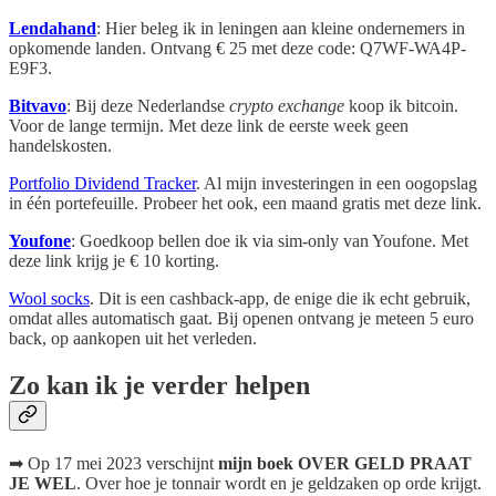
Lendahand
: Hier beleg ik in leningen aan kleine ondernemers in
opkomende landen. Ontvang € 25 met deze code: Q7WF-WA4P-
E9F3.
Bitvavo
: Bij deze Nederlandse
crypto exchange
koop ik bitcoin.
Voor de lange termijn. Met deze link de eerste week geen
handelskosten.
Portfolio Dividend Tracker
. Al mijn investeringen in een oogopslag
in één portefeuille. Probeer het ook, een maand gratis met deze link.
Youfone
: Goedkoop bellen doe ik via sim-only van Youfone. Met
deze link krijg je € 10 korting.
Wool socks
. Dit is een cashback-app, de enige die ik echt gebruik,
omdat alles automatisch gaat. Bij openen ontvang je meteen 5 euro
back, op aankopen uit het verleden.
Zo kan ik je verder helpen
➡ Op 17 mei 2023 verschijnt
mijn boek OVER GELD PRAAT
JE WEL
. Over hoe je tonnair wordt en je geldzaken op orde krijgt.