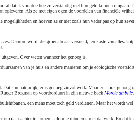
vooral dat ik voordoe hoe ze verstandig met hun geld kunnen omgaan. D
 kan opleveren. Als ze met eigen ogen de voordelen van financiële vrijhe
 de mogelijkheden en hoeven ze er niet zoals hun vader pas op hun zeve
succes. Daarom wordt die groei almaar versneld, ten koste van alles. Ui
n.
d uitgeven. Over weten wanneer het genoeg is.
erduurzamen van je huis en andere manieren om je ecologische voetafdr
t. Dat kan natuurlijk, er is genoeg zinvol werk. Maar er is ook genoeg 
r Rutger Bregman op voortborduurt in zijn nieuwe boek
Morele ambitie
.
 bullshitbanen, een mens moet toch geld verdienen. Maar het wordt wel een
r om daar achter te komen is door te minderen met dat werk. En dat kan 