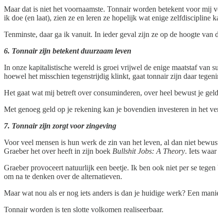
Maar dat is niet het voornaamste. Tonnair worden betekent voor mij 
ik doe (en laat), zien ze en leren ze hopelijk wat enige zelfdiscipline
Tenminste, daar ga ik vanuit. In ieder geval zijn ze op de hoogte van
6. Tonnair zijn betekent duurzaam leven
In onze kapitalistische wereld is groei vrijwel de enige maatstaf van 
hoewel het misschien tegenstrijdig klinkt, gaat tonnair zijn daar tegeni
Het gaat wat mij betreft over consuminderen, over heel bewust je gel
Met genoeg geld op je rekening kan je bovendien investeren in het v
7. Tonnair zijn zorgt voor zingeving
Voor veel mensen is hun werk de zin van het leven, al dan niet bewus
Graeber het over heeft in zijn boek
Bullshit Jobs: A Theory
. Iets waa
Graeber provoceert natuurlijk een beetje. Ik ben ook niet per se tegen
om na te denken over de alternatieven.
Maar wat nou als er nog iets anders is dan je huidige werk? Een manie
Tonnair worden is ten slotte volkomen realiseerbaar.