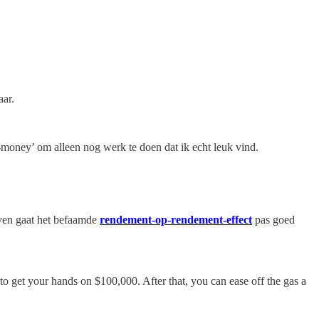
aar.
-money’ om alleen nog werk te doen dat ik echt leuk vind.
oven gaat het befaamde
rendement-op-rendement-effect
pas goed
o get your hands on $100,000. After that, you can ease off the gas a