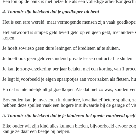
Een ton op de bank is niet hetzelfde als een volledige arbeidsongeschi
4. Tonnair zijn betekent dat je goedkoper uit bent
Het is een rare wereld, maar vermogende mensen zijn vaak goedkoper
Het antwoord is simpel: geld levert geld op en geen geld, met andere w
kopen.
Je hoeft sowieso geen dure leningen of kredieten af te sluiten.
Je hoeft ook geen geldverslindend private lease-contract af te sluiten.
Je kan je zorgverzekering per jaar betalen met een korting van 1 proc
Je legt bijvoorbeeld je eigen spaarpotjes aan voor zaken als fietsen, hu
En dat is uiteindelijk altijd goedkoper. Als dat niet zo was, zouden v
Bovendien kan je investeren in duurdere, kwalitatief betere spullen, 
hebben deze spullen vaak een hogere inruilwaarde bij de garage of vi
5. Tonnair zijn betekent dat je je kinderen het goede voorbeeld geeft
Elke ouder wil zijn kind alles kunnen bieden, bijvoorbeeld ervoor zo
kan je ze daar een beetje bij helpen.