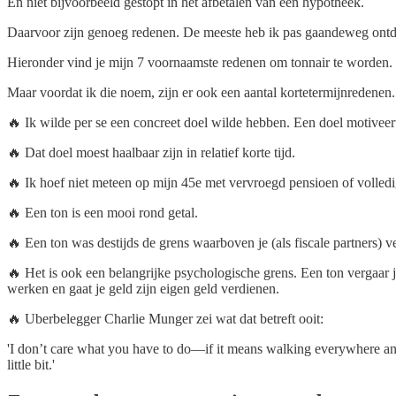
En niet bijvoorbeeld gestopt in het afbetalen van een hypotheek.
Daarvoor zijn genoeg redenen. De meeste heb ik pas gaandeweg ontd
Hieronder vind je mijn 7 voornaamste redenen om tonnair te worden.
Maar voordat ik die noem, zijn er ook een aantal kortetermijnredenen.
🔥 Ik wilde per se een concreet doel wilde hebben. Een doel motiveert
🔥 Dat doel moest haalbaar zijn in relatief korte tijd.
🔥 Ik hoef niet meteen op mijn 45e met vervroegd pensioen of volled
🔥 Een ton is een mooi rond getal.
🔥 Een ton was destijds de grens waarboven je (als fiscale partners) 
🔥 Het is ook een belangrijke psychologische grens. Een ton vergaar 
werken en gaat je geld zijn eigen geld verdienen.
🔥 Uberbelegger Charlie Munger zei wat dat betreft ooit:
'I don’t care what you have to do—if it means walking everywhere and
little bit.'