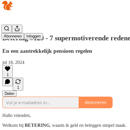
Abonneren
Inloggen
Betering #129 - 7 supermotiverende reden
En een aantrekkelijk pensioen regelen
jul 18, 2024
1
1
Delen
Abonneren
Hallo vrienden,
Welkom bij
BETERING
, waarin ik geld en beleggen simpel maak.