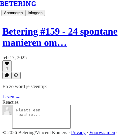
BETERING
Abonneren
Inloggen
Betering #159 - 24 spontane
manieren om…
feb 17, 2025
1
En zo word je steenrijk
Lezen →
Reacties
© 2026 Betering/Vincent Kouters
·
Privacy
∙
Voorwaarden
∙