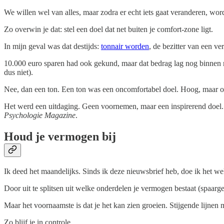
We willen wel van alles, maar zodra er echt iets gaat veranderen, wo
Zo overwin je dat: stel een doel dat net buiten je comfort-zone ligt.
In mijn geval was dat destijds:
tonnair worden
, de bezitter van een v
10.000 euro sparen had ook gekund, maar dat bedrag lag nog binnen mi
dus niet).
Nee, dan een ton. Een ton was een oncomfortabel doel. Hoog, maar ook
Het werd een uitdaging. Geen voornemen, maar een inspirerend doel. 
Psychologie Magazine
.
Houd je vermogen bij
Ik deed het maandelijks. Sinds ik deze nieuwsbrief heb, doe ik het we
Door uit te splitsen uit welke onderdelen je vermogen bestaat (spaarge
Maar het voornaamste is dat je het kan zien groeien. Stijgende lijnen 
Zo blijf je in controle.