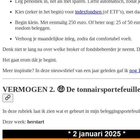
Leg periodiek in, net als met sparen. Liefst automatisch, zodat je
Kies (zeker in het begin) voor
indexfondsen
(of ETF’s), met daa
Begin klein. Met eenmalig 250 euro. Of beter nog: 25 of 50 eur
rondom beleggen.
Verhoog je maandelijkse inleg, zodra dat comfortabel voelt.
Denk niet te lang na over welke broker of fondsbeheerder je neemt. D
Het gaat erom dát je begint.
Meer inspiratie? In deze nieuwsbrief van een jaar geleden gaf ik
nog 1
VERMOGEN
2. 🤑 De tonnairsportefeuill
In deze rubriek laat ik zien wat er gebeurt in mijn beleggingsportefeuil
Deze week:
herstart