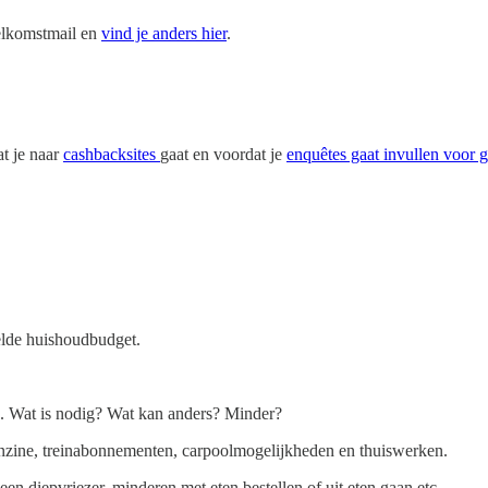
welkomstmail en
vind je anders hier
.
at je naar
cashbacksites
gaat en voordat je
enquêtes gaat invullen voor g
lde huishoudbudget.
nb. Wat is nodig? Wat kan anders? Minder?
benzine, treinabonnementen, carpoolmogelijkheden en thuiswerken.
en diepvriezer, minderen met eten bestellen of uit eten gaan etc.