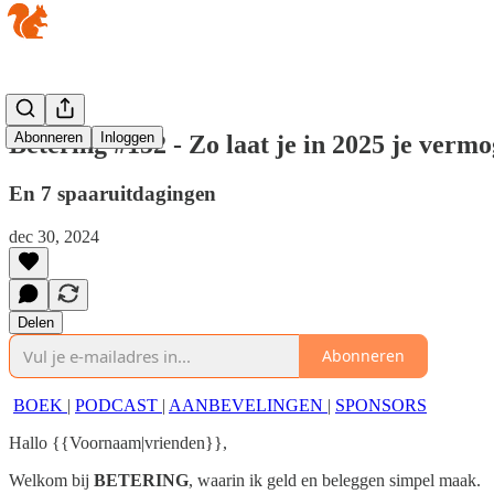
Abonneren
Inloggen
Betering #152 - Zo laat je in 2025 je verm
En 7 spaaruitdagingen
dec 30, 2024
Delen
Abonneren
BOEK
|
PODCAST
|
AANBEVELINGEN
|
SPONSORS
Hallo {{Voornaam|vrienden}},
Welkom bij
BETERING
, waarin ik geld en beleggen simpel maak.