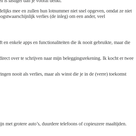
 is lastiger dan je vooraf denkt.
lijks mee en zullen hun lotnummer niet snel opgeven, omdat ze niet
ogstwaarschijnlijk verlies (de inleg) om een ander, veel
 en enkele apps en functionaliteiten die ik nooit gebruikte, maar die
irect over te schrijven naar mijn beleggingsrekening. Ik kocht er twee
gen nooit als verlies, maar als winst die je in de (verre) toekomst
jn met grotere auto’s, duurdere telefoons of copieuzere maaltijden.