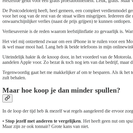
Hetzelfde geldt voor een gratis proefabonnement. Leuk, gratis. Maar ve
De Postcodeloterij heeft, heel gemeen, een compleet verdienmodel g
voor het oog van de rest van de straat willen misgrijpen. Iedereen die
onwaarschijnlijker verlies (naast de prijs grijpen) te kunnen ontlopen.
Verliesaversie is de reden waarom leefstijlinflatie zo gevaarlijk is. 
Het viel mij ontzettend zwaar om een iPhone in te ruilen voor een Mot
ik wel maar mooi had. Lang heb ik beide telefoons in mijn onlinewin
Uiteindelijk hakte ik de knoop door, in het voordeel van de Motorola.
aandelen Apple voor. Zo bezat ik toch nog iets van dat bedrijf, maar d
Tegenwoordig gaat het me makkelijker af om te besparen. Als ik het toc
zult behalen.
Maar hoe koop je dan minder spullen?
In de loop der tijd heb ik mezelf wat regels aangeleerd die ervoor zo
•
Stop jezelf met anderen te vergelijken
. Het heeft geen nut om spu
Maar zijn ze ook tonnair? Grote kans van niet.