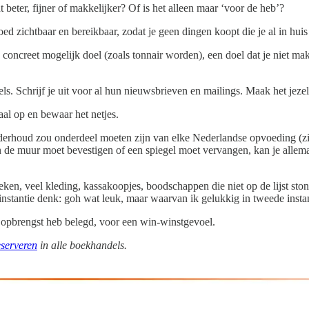
t beter, fijner of makkelijker? Of is het alleen maar ‘voor de heb’?
ed zichtbaar en bereikbaar, zodat je geen dingen koopt die je al in huis
concreet mogelijk doel (zoals tonnair worden), een doel dat je niet mak
s. Schrijf je uit voor al hun nieuwsbrieven en mailings. Maak het jezelf
aal op en bewaar het netjes.
nderhoud zou onderdeel moeten zijn van elke Nederlandse opvoeding (zie
 de muur moet bevestigen of een spiegel moet vervangen, kan je allem
eken, veel kleding, kassakoopjes, boodschappen die niet op de lijst sto
instantie denk: goh wat leuk, maar waarvan ik gelukkig in tweede instan
e opbrengst heb belegd, voor een win-winstgevoel.
eserveren
in alle boekhandels.