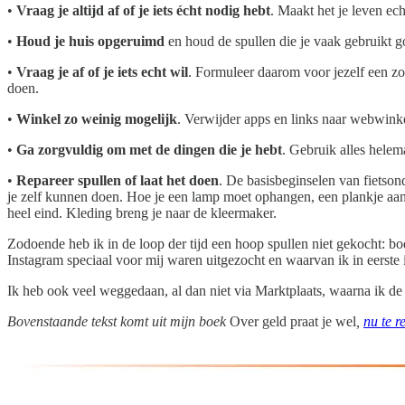
•
Vraag je altijd af of je iets écht nodig hebt
. Maakt het je leven ech
•
Houd je huis opgeruimd
en houd de spullen die je vaak gebruikt go
•
Vraag je af of je iets echt wil
. Formuleer daarom voor jezelf een zo 
doen.
•
Winkel zo weinig mogelijk
. Verwijder apps en links naar webwinkel
•
Ga zorgvuldig om met de dingen die je hebt
. Gebruik alles helem
•
Repareer spullen of laat het doen
. De basisbeginselen van fietso
je zelf kunnen doen. Hoe je een lamp moet ophangen, een plankje aan
heel eind. Kleding breng je naar de kleermaker.
Zodoende heb ik in de loop der tijd een hoop spullen niet gekocht: bo
Instagram speciaal voor mij waren uitgezocht en waarvan ik in eerste 
Ik heb ook veel weggedaan, al dan niet via Marktplaats, waarna ik d
Bovenstaande tekst komt uit mijn boek
Over geld praat je wel
,
nu te r