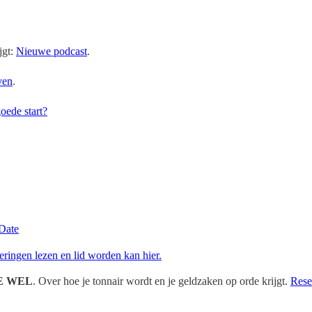
jgt:
Nieuwe podcast
.
ven
.
goede start?
 Date
ringen lezen en lid worden kan hier.
JE WEL
. Over hoe je tonnair wordt en je geldzaken op orde krijgt.
Rese