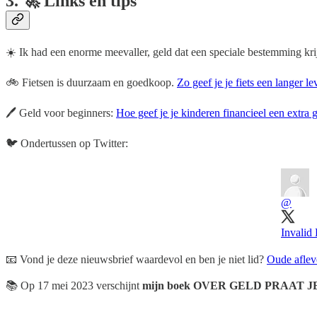
3. 🚀 Links en tips
☀️ Ik had een enorme meevaller, geld dat een speciale bestemming kri
🚲 Fietsen is duurzaam en goedkoop.
Zo geef je je fiets een langer le
🖊️ Geld voor beginners:
Hoe geef je je kinderen financieel een extra 
🐦️ Ondertussen op Twitter:
@
Invalid
📧 Vond je deze nieuwsbrief waardevol en ben je niet lid?
Oude afleve
📚️ Op 17 mei 2023 verschijnt
mijn boek OVER GELD PRAAT 