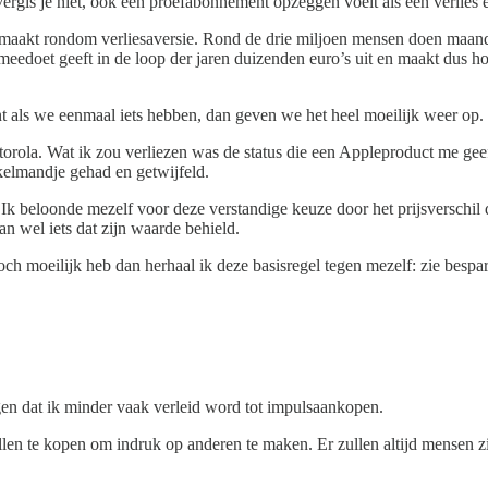
rgis je niet, ook een proefabonnement opzeggen voelt als een verlies en
emaakt rondom verliesaversie. Rond de drie miljoen mensen doen maande
 meedoet geeft in de loop der jaren duizenden euro’s uit en maakt dus ho
Want als we eenmaal iets hebben, dan geven we het heel moeilijk weer op.
orola. Wat ik zou verliezen was de status die een Appleproduct me geeft
kelmandje gehad en getwijfeld.
 Ik beloonde mezelf voor deze verstandige keuze door het prijsverschil d
an wel iets dat zijn waarde behield.
h moeilijk heb dan herhaal ik deze basisregel tegen mezelf: zie besparin
rgen dat ik minder vaak verleid word tot impulsaankopen.
llen te kopen om indruk op anderen te maken. Er zullen altijd mensen zi