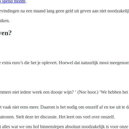
o spend month
.
bevindingen na een maand lang geen geld uit geven aan niet noodzakelij
uiken.
ven?
de extra euro’s die het je oplevert. Hoewel dat natuurlijk mooi meegenom
ers niet iedere week een doosje wijn? ‘ (Nee hoor.) ‘We hebben het v
 vaak niet eens meer. Daarom is het nodig om onszelf af en toe uit te 
onen. Stelt deze ter discussie. Het leert ons veel over onszelf.
t alles wat we ons hol binnenslepen absoluut noodzakelijk is voor onze