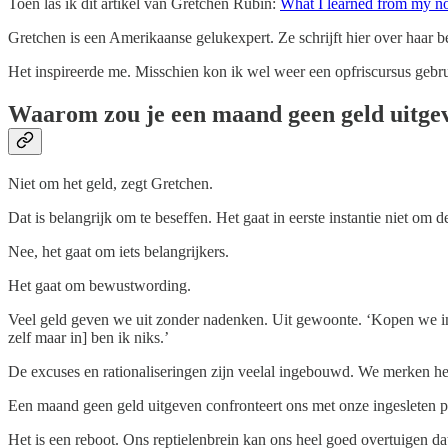
Toen las ik dit artikel van Gretchen Rubin:
What I learned from my n
Gretchen is een Amerikaanse gelukexpert. Ze schrijft hier over haar 
Het inspireerde me. Misschien kon ik wel weer een opfriscursus gebr
Waarom zou je een maand geen geld uitge
Niet om het geld, zegt Gretchen.
Dat is belangrijk om te beseffen. Het gaat in eerste instantie niet om 
Nee, het gaat om iets belangrijkers.
Het gaat om bewustwording.
Veel geld geven we uit zonder nadenken. Uit gewoonte. ‘Kopen we imm
zelf maar in] ben ik niks.’
De excuses en rationaliseringen zijn veelal ingebouwd. We merken het
Een maand geen geld uitgeven confronteert ons met onze ingesleten patr
Het is een reboot. Ons reptielenbrein kan ons heel goed overtuigen da