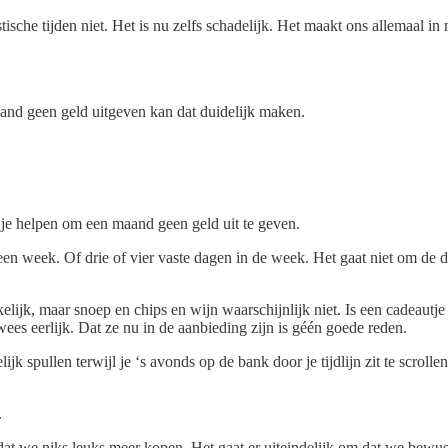
stische tijden niet. Het is nu zelfs schadelijk. Het maakt ons allemaal 
aand geen geld uitgeven kan dat duidelijk maken.
e je helpen om een maand geen geld uit te geven.
n week. Of drie of vier vaste dagen in de week. Het gaat niet om de det
lijk, maar snoep en chips en wijn waarschijnlijk niet. Is een cadeautje
s eerlijk. Dat ze nu in de aanbieding zijn is géén goede reden.
ijk spullen terwijl je ‘s avonds op de bank door je tijdlijn zit te scro
.
m dat we niks leuks meer kopen. Het gaat er uiteindelijk om dat we bewu