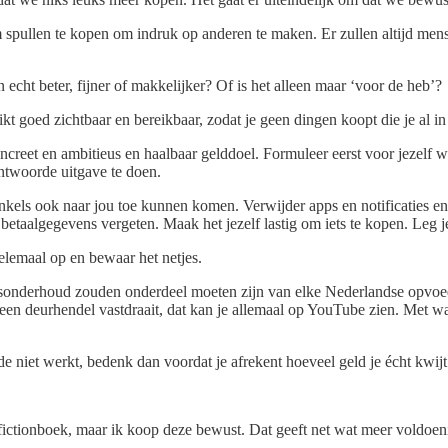
 spullen te kopen om indruk op anderen te maken. Er zullen altijd mens
n echt beter, fijner of makkelijker? Of is het alleen maar ‘voor de heb’?
kt goed zichtbaar en bereikbaar, zodat je geen dingen koopt die je al in
creet en ambitieus en haalbaar gelddoel. Formuleer eerst voor jezelf w
rantwoorde uitgave te doen.
inkels ook naar jou toe kunnen komen. Verwijder apps en notificaties en
 betaalgegevens vergeten. Maak het jezelf lastig om iets te kopen. Leg 
helemaal op en bewaar het netjes.
etsonderhoud zouden onderdeel moeten zijn van elke Nederlandse opvoedi
een deurhendel vastdraait, dat kan je allemaal op YouTube zien. Met wa
de niet werkt, bedenk dan voordat je afrekent hoeveel geld je écht kwij
fictionboek, maar ik koop deze bewust. Dat geeft net wat meer voldoen