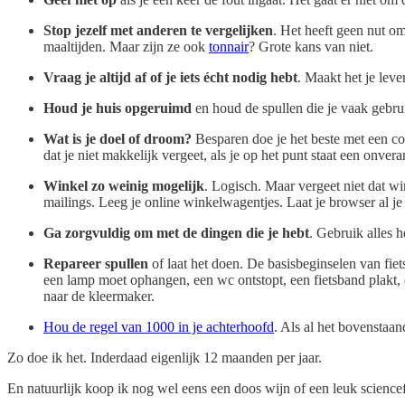
Stop jezelf met anderen te vergelijken
. Het heeft geen nut om
maaltijden. Maar zijn ze ook
tonnair
? Grote kans van niet.
Vraag je altijd af of je iets écht nodig hebt
. Maakt het je leve
Houd je huis opgeruimd
en houd de spullen die je vaak gebrui
Wat is je doel of droom?
Besparen doe je het beste met een con
dat je niet makkelijk vergeet, als je op het punt staat een onve
Winkel zo weinig mogelijk
. Logisch. Maar vergeet niet dat w
mailings. Leeg je online winkelwagentjes. Laat je browser al je
Ga zorgvuldig om met de dingen die je hebt
. Gebruik alles 
Repareer spullen
of laat het doen. De basisbeginselen van fi
een lamp moet ophangen, een wc ontstopt, een fietsband plakt, 
naar de kleermaker.
Hou de regel van 1000 in je achterhoofd
. Als al het bovenstaan
Zo doe ik het. Inderdaad eigenlijk 12 maanden per jaar.
En natuurlijk koop ik nog wel eens een doos wijn of een leuk science