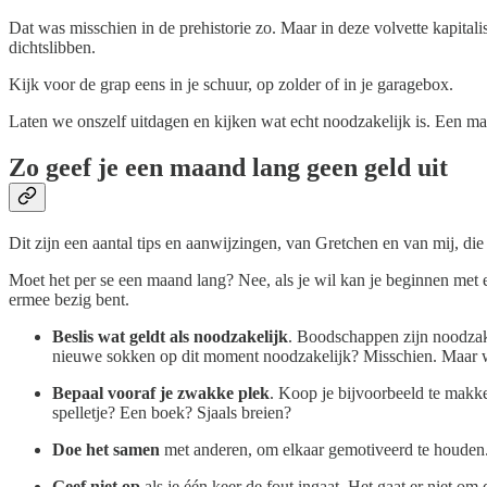
Dat was misschien in de prehistorie zo. Maar in deze volvette kapitali
dichtslibben.
Kijk voor de grap eens in je schuur, op zolder of in je garagebox.
Laten we onszelf uitdagen en kijken wat echt noodzakelijk is. Een m
Zo geef je een maand lang geen geld uit
Dit zijn een aantal tips en aanwijzingen, van Gretchen en van mij, di
Moet het per se een maand lang? Nee, als je wil kan je beginnen met ee
ermee bezig bent.
Beslis wat geldt als noodzakelijk
. Boodschappen zijn noodzake
nieuwe sokken op dit moment noodzakelijk? Misschien. Maar wee
Bepaal vooraf je zwakke plek
. Koop je bijvoorbeeld te makkel
spelletje? Een boek? Sjaals breien?
Doe het samen
met anderen, om elkaar gemotiveerd te houden
Geef niet op
als je één keer de fout ingaat. Het gaat er niet o