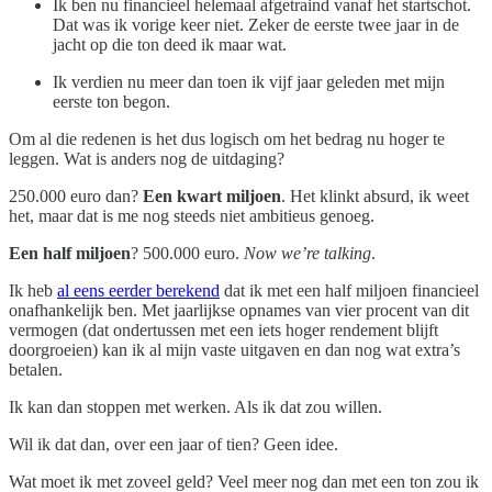
Ik ben nu financieel helemaal afgetraind vanaf het startschot.
Dat was ik vorige keer niet. Zeker de eerste twee jaar in de
jacht op die ton deed ik maar wat.
Ik verdien nu meer dan toen ik vijf jaar geleden met mijn
eerste ton begon.
Om al die redenen is het dus logisch om het bedrag nu hoger te
leggen. Wat is anders nog de uitdaging?
250.000 euro dan?
Een kwart miljoen
. Het klinkt absurd, ik weet
het, maar dat is me nog steeds niet ambitieus genoeg.
Een half miljoen
? 500.000 euro.
Now we’re talking
.
Ik heb
al eens eerder berekend
dat ik met een half miljoen financieel
onafhankelijk ben. Met jaarlijkse opnames van vier procent van dit
vermogen (dat ondertussen met een iets hoger rendement blijft
doorgroeien) kan ik al mijn vaste uitgaven en dan nog wat extra’s
betalen.
Ik kan dan stoppen met werken. Als ik dat zou willen.
Wil ik dat dan, over een jaar of tien? Geen idee.
Wat moet ik met zoveel geld? Veel meer nog dan met een ton zou ik