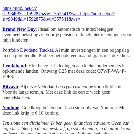
https://ndt5.net/c/?
si=9849&li=1592875&wi=357541&ws=https://ndt5.net/c/?
si=9849&li=1592875&wi=357541&ws=
Brand New Day
: Ideaal om automatisch te indexbeleggen,
eventueel belastingvrij voor je pensioen. Ik heb hier rekeningen voor
mijn kinderen.
Portfolio Dividend Tracker
. Al mijn investeringen in een oogopslag
in één portefeuille. Probeer het ook, een maand gratis met deze link.
Lendahand
: Hier beleg ik in leningen aan kleine ondernemers in
opkomende landen. Ontvang € 25 met deze code: Q7WF-WA4P-
E9F3.
Bitvavo
: Bij deze Nederlandse
crypto exchange
koop ik bitcoin.
Voor de lange termijn. Met deze link de eerste week geen
handelskosten.
Youfone
: Goedkoop bellen doe ik via sim-only van Youfone. Met
deze link krijg je € 10 korting.
Ten slotte een disclaimer. Ik ben geen financieel adviseur. Geen van
mijn berichten (in de nieuwsbrief, op social media, in de mail, krant,
podcast of waar dan ook) zijn te lezen als financieel advies.