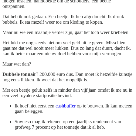
mogen loslaten, handdoekje om de schouders, een beetje
ontspannen.
Dat heb ik ook gedaan. Een beetje. Ik heb afgedoucht. Ik dronk
bubbels. Ik sta mezelf weer toe om kleding te kopen.
Maar nu we een maandje verder zijn, gaat het toch weer kriebelen.
Het lukt me nog steeds niet om veel geld uit te geven. Misschien
gaat me dat wel nooit meer lukken. Dus zo lang dat duurt, dacht ik,
kan ik beter maar een nieuw doel hebben voor mijn vermogen.
Maar wat dan?
Dubbele tonnair
? 200.000 euro dus. Dan moet ik hetzelfde kunstje
nog eens flikken. Ik weet dat het mogelijk is.
Met een beetje geluk zelfs in minder dan vijf jaar, omdat ik me nu in
een veel royalere startpositie bevind.
Ik hoef niet eerst een
cashbuffer
op te bouwen. Ik kan meteen
gaan beleggen.
Sowieso mag ik rekenen op een jaarlijks rendement van
grofweg 7 procent op het tonnetje dat ik al heb.