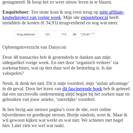
gestagneerd. Ik hoop het zo weer nieuw leven in te blazen.
Enquêteboer
. Ten slotte kom ik nog even terug op
mijn affiliate-
knutselproject van vorige week
. Mijn site
enqueteboer.nl
heeft
inmiddels de kosten (€ 34,93) terugverdiend en nog wat meer.
Opbrengstoverzicht van Daisycon
Deze 48 transacties heb ik grotendeels te danken aan mijn
uitlegartikel vorige week. En niet door ‘organisch verkeer’ via
zoekmachines, wat op den duur wel de bedoeling is. Is dat
valsspelen?
Neuh, ik denk het niet. Dit is mijn voordeel, mijn ‘unfair advantage’
in dit geval. Door het lezen van
dit fascinerende boek
heb ik geleerd
dat een succesvolle onderneming altijd begint bij het zoeken naar en
gebruiken van jouw unieke, ‘oneerlijke’ voordeel.
Ik ben bezig aan nieuwe pagina’s voor de site, over online
bijverdienen en goedkope stroom. Beetje random, weet ik. Maar ik
wil gewoon kijken wat werkt en wat niet. We schieten met hagel
hier. Later zien we wel wat raakt.