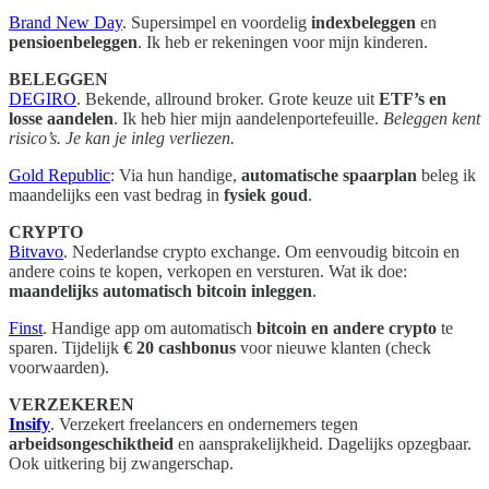
Brand New Day
. Supersimpel en voordelig
indexbeleggen
en
pensioenbeleggen
. Ik heb er rekeningen voor mijn kinderen.
BELEGGEN
DEGIRO
. Bekende, allround broker. Grote keuze uit
ETF’s en
losse aandelen
. Ik heb hier mijn aandelenportefeuille.
Beleggen kent
risico’s. Je kan je inleg verliezen.
Gold Republic
: Via hun handige,
automatische spaarplan
beleg ik
maandelijks een vast bedrag in
fysiek goud
.
CRYPTO
Bitvavo
. Nederlandse crypto exchange. Om eenvoudig bitcoin en
andere coins te kopen, verkopen en versturen. Wat ik doe:
maandelijks automatisch bitcoin inleggen
.
Finst
. Handige app om automatisch
bitcoin en andere crypto
te
sparen. Tijdelijk
€ 20 cashbonus
voor nieuwe klanten (check
voorwaarden).
VERZEKEREN
Insify
. Verzekert freelancers en ondernemers tegen
arbeidsongeschiktheid
en aansprakelijkheid. Dagelijks opzegbaar.
Ook uitkering bij zwangerschap.