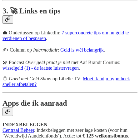
3. 🚀 Links en tips
💼 Ondertussen op LinkedIn:
7 superconcrete tips om nu geld te
verdienen of besparen
.
✍️ Column op
Intermediair
:
Geld is wél belangrijk
.
🎤 Podcast
Over geld praat je niet
met Aaf Brandt Corstius:
wisselgeld (1) - de laatste luistervragen
.
🦋
Goed met Geld Show
op Libelle TV:
Moet ik mijn hypotheek
sneller afbetalen?
Apps die ik aanraad
INDEXBELEGGEN
Centraal Beheer
. Indexbeleggen met zeer lage kosten (voor hun
‘Wereldwijd Aandelenfonds’). Actie: tot
€ 125 welkomstbonus
.