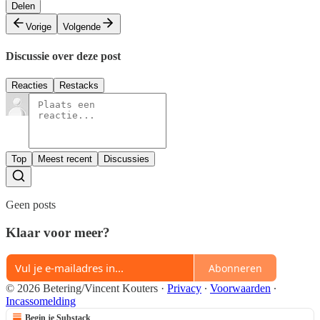
Delen
Vorige
Volgende
Discussie over deze post
Reacties
Restacks
Top
Meest recent
Discussies
Geen posts
Klaar voor meer?
Abonneren
© 2026 Betering/Vincent Kouters
·
Privacy
∙
Voorwaarden
∙
Incassomelding
Begin je Substack