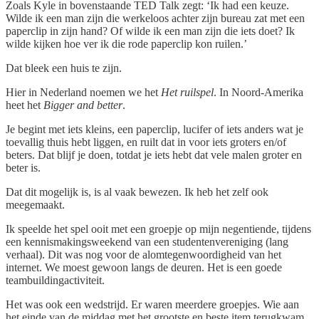
Zoals Kyle in bovenstaande TED Talk zegt: ‘Ik had een keuze.
Wilde ik een man zijn die werkeloos achter zijn bureau zat met een
paperclip in zijn hand? Of wilde ik een man zijn die iets doet? Ik
wilde kijken hoe ver ik die rode paperclip kon ruilen.’
Dat bleek een huis te zijn.
Hier in Nederland noemen we het
Het ruilspel
. In Noord-Amerika
heet het
Bigger and better
.
Je begint met iets kleins, een paperclip, lucifer of iets anders wat je
toevallig thuis hebt liggen, en ruilt dat in voor iets groters en/of
beters. Dat blijf je doen, totdat je iets hebt dat vele malen groter en
beter is.
Dat dit mogelijk is, is al vaak bewezen. Ik heb het zelf ook
meegemaakt.
Ik speelde het spel ooit met een groepje op mijn negentiende, tijdens
een kennismakingsweekend van een studentenvereniging (lang
verhaal). Dit was nog voor de alomtegenwoordigheid van het
internet. We moest gewoon langs de deuren. Het is een goede
teambuildingactiviteit.
Het was ook een wedstrijd. Er waren meerdere groepjes. Wie aan
het einde van de middag met het grootste en beste item terugkwam