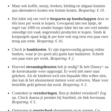
Maar ook koffie, snoep, boeken, kleding en uitgaan kunnen
qua alternatieve kosten een fortuin kosten.
Besparing: € 10.
Het lukte mij om veel te
besparen op boodschappen
door ze
één keer per week te kopen. Gewapend met een lijstje, de
regel van 1000 en zonder honger lukte het me om veel minder
onnodige (en vaak ongezonde) producten te kopen. Sinds ik
koopzegels spaar krijg ik per keer ook nog eens een paar euro
terug aan rente.
Besparing: € 16.
Check je
bankkosten
. Er zijn tegenwoordig genoeg online
banken, waar je (zo goed als) gratis kan bankieren. Scheelt
een paar euro per week.
Besparing: € 2.
Hoeveel
streamingdiensten
heb je nodig? Ik heb Disney+ na
de kerstvakantie weer opgezegd. Er werd niet meer naar
gekeken. Als de kinderen toch een bepaalde film willen zien,
dan kan ik het abonnement meteen weer activeren. Maar voor
hetzelfde geld gebeurt dat nooit.
Besparing: € 3.
Controleer je
verzekeringen
. Ben je dubbel verzekerd? Zeg
op. Check daarna je premies bij Surebird, zie link bovenaan.
Besparing: € 5.
Overweeg je
sportschool
-abonnement op te zeggen. Ga