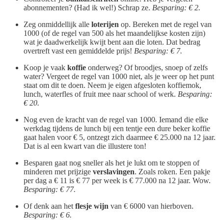
abonnementen? (Had ik wel!) Schrap ze.
Besparing: € 2.
Zeg onmiddellijk alle
loterijen
op. Bereken met de regel van
1000 (of de regel van 500 als het maandelijkse kosten zijn)
wat je daadwerkelijk kwijt bent aan die loten. Dat bedrag
overtreft vast een gemiddelde prijs!
Besparing: € 7.
Koop je vaak
koffie
onderweg? Of broodjes, snoep of zelfs
water? Vergeet de regel van 1000 niet, als je weer op het punt
staat om dit te doen. Neem je eigen afgesloten koffiemok,
lunch, waterfles of fruit mee naar school of werk.
Besparing:
€ 20.
Nog even de kracht van de regel van 1000. Iemand die elke
werkdag tijdens de lunch bij een tentje een dure beker koffie
gaat halen voor € 5, ontzegt zich daarmee € 25.000 na 12 jaar.
Dat is al een kwart van die illustere ton!
Besparen gaat nog sneller als het je lukt om te stoppen of
minderen met prijzige
verslavingen
. Zoals roken. Een pakje
per dag a € 11 is € 77 per week is € 77.000 na 12 jaar. Wow.
Besparing: € 77.
Of denk aan het
flesje wijn
van € 6000 van hierboven.
Besparing: € 6.