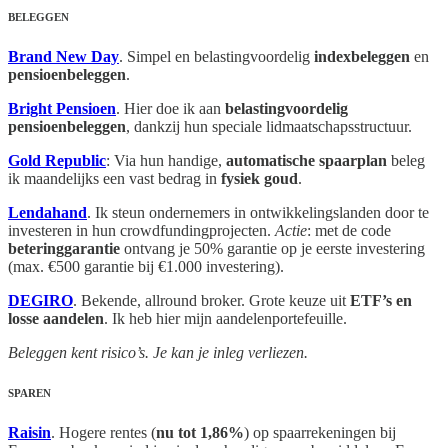
BELEGGEN
Brand New Day
. Simpel en belastingvoordelig
indexbeleggen
en
pensioenbeleggen
.
Bright Pensioen
. Hier doe ik aan
belastingvoordelig
pensioenbeleggen
, dankzij hun speciale lidmaatschapsstructuur.
Gold Republic
: Via hun handige,
automatische spaarplan
beleg
ik maandelijks een vast bedrag in
fysiek goud
.
Lendahand
. Ik steun ondernemers in ontwikkelingslanden door te
investeren in hun crowdfundingprojecten.
Actie
: met de code
beteringgarantie
ontvang je 50% garantie op je eerste investering
(max. €500 garantie bij €1.000 investering).
DEGIRO
. Bekende, allround broker. Grote keuze uit
ETF’s en
losse aandelen
. Ik heb hier mijn aandelenportefeuille.
Beleggen kent risico’s. Je kan je inleg verliezen.
SPAREN
Raisin
. Hogere rentes (
nu tot 1,86%
) op spaarrekeningen bij