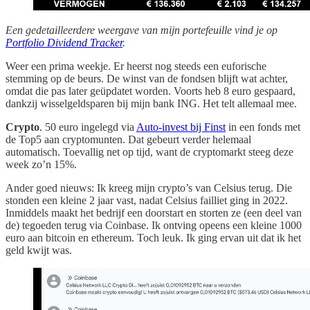
Een gedetailleerdere weergave van mijn portefeuille vind je op
Portfolio Dividend Tracker
.
Weer een prima weekje. Er heerst nog steeds een euforische
stemming op de beurs. De winst van de fondsen blijft wat achter,
omdat die pas later geüpdatet worden. Voorts heb 8 euro gespaard,
dankzij wisselgeldsparen bij mijn bank ING. Het telt allemaal mee.
Crypto
. 50 euro ingelegd via
Auto-invest bij Finst
in een fonds met
de Top5 aan cryptomunten. Dat gebeurt verder helemaal
automatisch. Toevallig net op tijd, want de cryptomarkt steeg deze
week zo’n 15%.
Ander goed nieuws: Ik kreeg mijn crypto’s van Celsius terug. Die
stonden een kleine 2 jaar vast, nadat Celsius failliet ging in 2022.
Inmiddels maakt het bedrijf een doorstart en storten ze (een deel van
de) tegoeden terug via Coinbase. Ik ontving opeens een kleine 1000
euro aan bitcoin en ethereum. Toch leuk. Ik ging ervan uit dat ik het
geld kwijt was.