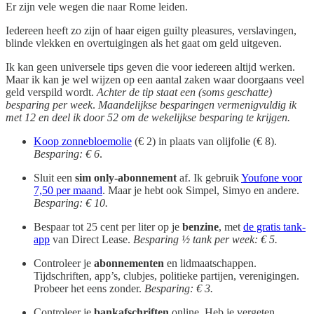
Er zijn vele wegen die naar Rome leiden.
Iedereen heeft zo zijn of haar eigen guilty pleasures, verslavingen,
blinde vlekken en overtuigingen als het gaat om geld uitgeven.
Ik kan geen universele tips geven die voor iedereen altijd werken.
Maar ik kan je wel wijzen op een aantal zaken waar doorgaans veel
geld verspild wordt.
Achter de tip staat een (soms geschatte)
besparing per week
.
Maandelijkse besparingen vermenigvuldig ik
met 12 en deel ik door 52 om de wekelijkse besparing te krijgen.
Koop zonnebloemolie
(€ 2) in plaats van olijfolie (€ 8).
Besparing: € 6
.
Sluit een
sim only-abonnement
af. Ik gebruik
Youfone voor
7,50 per maand
. Maar je hebt ook Simpel, Simyo en andere.
Besparing: € 10.
Bespaar tot 25 cent per liter op je
benzine
, met
de gratis tank-
app
van Direct Lease.
Besparing ½ tank per week: € 5.
Controleer je
abonnementen
en lidmaatschappen.
Tijdschriften, app’s, clubjes, politieke partijen, verenigingen.
Probeer het eens zonder.
Besparing: € 3.
Controleer je
bankafschriften
online. Heb je vergeten