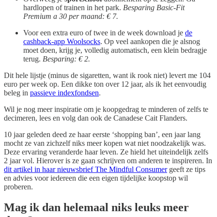
hardlopen of trainen in het park.
Besparing Basic-Fit
Premium a 30 per maand: € 7.
Voor een extra euro of twee in de week download je
de
cashback-app Woolsocks
. Op veel aankopen die je alsnog
moet doen, krijg je, volledig automatisch, een klein bedragje
terug.
Besparing: € 2.
Dit hele lijstje (minus de sigaretten, want ik rook niet) levert me 104
euro per week op. Een dikke ton over 12 jaar, als ik het eenvoudig
beleg in
passieve indexfondsen
.
Wil je nog meer inspiratie om je koopgedrag te minderen of zelfs te
decimeren, lees en volg dan ook de Canadese Cait Flanders.
10 jaar geleden deed ze haar eerste ‘shopping ban’, een jaar lang
mocht ze van zichzelf niks meer kopen wat niet noodzakelijk was.
Deze ervaring veranderde haar leven. Ze hield het uiteindelijk zelfs
2 jaar vol. Hierover is ze gaan schrijven om anderen te inspireren. In
dit artikel in haar nieuwsbrief The Mindful Consumer
geeft ze tips
en advies voor iedereen die een eigen tijdelijke koopstop wil
proberen.
Mag ik dan helemaal niks leuks meer