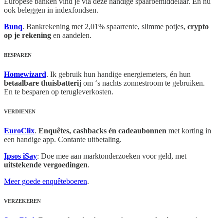
Europese banken vind je via deze handige spaarbemiddelaar. En nu
ook beleggen in indexfondsen.
Bunq
. Bankrekening met 2,01% spaarrente, slimme potjes,
crypto
op je rekening
en aandelen.
BESPAREN
Homewizard
. Ik gebruik hun handige energiemeters, én hun
betaalbare thuisbatterij
om ‘s nachts zonnestroom te gebruiken.
En te besparen op terugleverkosten.
VERDIENEN
EuroClix
.
Enquêtes, cashbacks én cadeaubonnen
met korting in
een handige app. Contante uitbetaling.
Ipsos iSay
: Doe mee aan marktonderzoeken voor geld, met
uitstekende vergoedingen
.
Meer goede enquêteboeren
.
VERZEKEREN