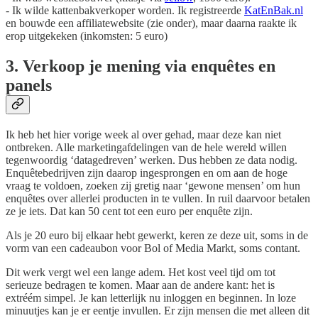
- Ik wilde kattenbakverkoper worden. Ik registreerde
KatEnBak.nl
en bouwde een affiliatewebsite (zie onder), maar daarna raakte ik
erop uitgekeken (inkomsten: 5 euro)
3. Verkoop je mening via enquêtes en
panels
Ik heb het hier vorige week al over gehad, maar deze kan niet
ontbreken. Alle marketingafdelingen van de hele wereld willen
tegenwoordig ‘datagedreven’ werken. Dus hebben ze data nodig.
Enquêtebedrijven zijn daarop ingesprongen en om aan de hoge
vraag te voldoen, zoeken zij gretig naar ‘gewone mensen’ om hun
enquêtes over allerlei producten in te vullen. In ruil daarvoor betalen
ze je iets. Dat kan 50 cent tot een euro per enquête zijn.
Als je 20 euro bij elkaar hebt gewerkt, keren ze deze uit, soms in de
vorm van een cadeaubon voor Bol of Media Markt, soms contant.
Dit werk vergt wel een lange adem. Het kost veel tijd om tot
serieuze bedragen te komen. Maar aan de andere kant: het is
extréém simpel. Je kan letterlijk nu inloggen en beginnen. In loze
minuutjes kan je er eentje invullen. Er zijn mensen die met alleen dit