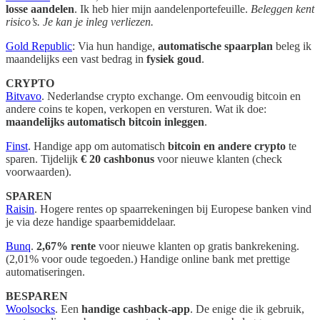
losse aandelen
. Ik heb hier mijn aandelenportefeuille.
Beleggen kent
risico’s. Je kan je inleg verliezen.
Gold Republic
: Via hun handige,
automatische spaarplan
beleg ik
maandelijks een vast bedrag in
fysiek goud
.
CRYPTO
Bitvavo
. Nederlandse crypto exchange. Om eenvoudig bitcoin en
andere coins te kopen, verkopen en versturen. Wat ik doe:
maandelijks automatisch bitcoin inleggen
.
Finst
. Handige app om automatisch
bitcoin en andere crypto
te
sparen. Tijdelijk
€ 20 cashbonus
voor nieuwe klanten (check
voorwaarden).
SPAREN
Raisin
. Hogere rentes op spaarrekeningen bij Europese banken vind
je via deze handige spaarbemiddelaar.
Bunq
.
2,67% rente
voor nieuwe klanten op gratis bankrekening.
(2,01% voor oude tegoeden.) Handige online bank met prettige
automatiseringen.
BESPAREN
Woolsocks
. Een
handige cashback-app
. De enige die ik gebruik,