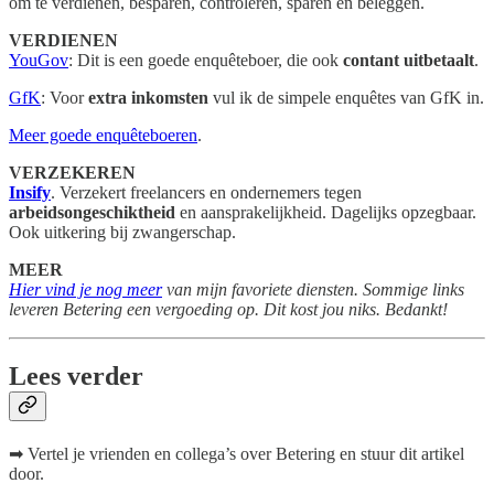
om te verdienen, besparen, controleren, sparen en beleggen.
VERDIENEN
YouGov
: Dit is een goede enquêteboer, die ook
contant uitbetaalt
.
GfK
: Voor
extra inkomsten
vul ik de simpele enquêtes van GfK in.
Meer goede enquêteboeren
.
VERZEKEREN
Insify
. Verzekert freelancers en ondernemers tegen
arbeidsongeschiktheid
en aansprakelijkheid. Dagelijks opzegbaar.
Ook uitkering bij zwangerschap.
MEER
Hier vind je nog meer
van mijn favoriete diensten. Sommige links
leveren Betering een vergoeding op. Dit kost jou niks. Bedankt!
Lees verder
➡ Vertel je vrienden en collega’s over Betering en stuur dit artikel
door.