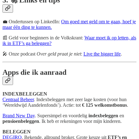
💼 Ondertussen op LinkedIn:
Om goed met geld om te gaan, hoef je
maar één ding te kunnen.
📰 Geld voor beginners in de Volkskrant:
Waar moet ik op letten, als
ik in ETF’s ga beleggen?
🎤 Onze podcast
Over geld praat je niet
:
Live the bigger life
.
Apps die ik aanraad
INDEXBELEGGEN
Centraal Beheer
. Indexbeleggen met zeer lage kosten (voor hun
‘Wereldwijd Aandelenfonds’). Actie: tot
€ 125 welkomstbonus
.
Brand New Day
. Supersimpel en voordelig
indexbeleggen
en
pensioenbeleggen
. Ik heb er rekeningen voor mijn kinderen.
BELEGGEN
DEGIRO
. Bekende, allround broker. Grote keuze uit
ETF’s en