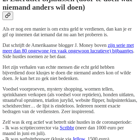
niemand anders wil doen)
Als er nog een manier is om extra geld te verdienen, dan kan je er
gif op innemen dat iemand dat nu aan het proberen is.
Dat schrijft de Amerikaanse blogger J. Money boven
zijn serie met
meer dan 80 ongewone (en vaak ongewoon lucratieve) bijbaantjes
.
Side hustles noemen ze het daar.
Het zijn verhalen van echte mensen die echt geld hebben
bijverdiend door klusjes te doen die niemand anders kon of wilde
doen. Je kan het zo gek niet bedenken.
Voedsel voorproeven, mystery shopping, wormen tellen,
sprinkhanen verkopen (als voedsel voor reptielen), honden uitlaten,
straatafval opruimen, triatlon jurylid, website flipper, hulpsinterklaas,
scheidsrechter… de lijst is eindeloos. Iedereen noemt exacte
bedragen van de verdiensten. Zeer inspirerend.
Zelf was ik erg actief wat betreft side hustles in de coronaperiode:
- Ik was scriptiecorrector via
Scribbr
(meer dan 1000 euro per
maand in juni en juli).
- Ik was websitebouwer (klusje via
Jellow
, 1500 euro).