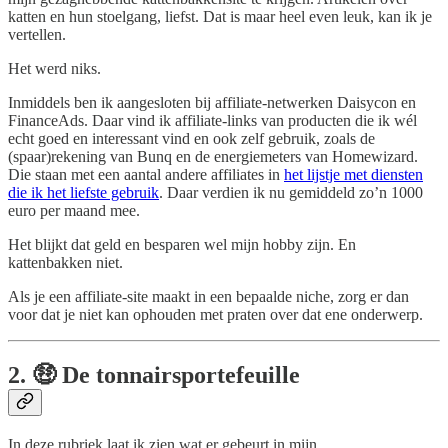
katten en hun stoelgang, liefst. Dat is maar heel even leuk, kan ik je
vertellen.
Het werd niks.
Inmiddels ben ik aangesloten bij affiliate-netwerken Daisycon en
FinanceAds. Daar vind ik affiliate-links van producten die ik wél
echt goed en interessant vind en ook zelf gebruik, zoals de
(spaar)rekening van Bunq en de energiemeters van Homewizard.
Die staan met een aantal andere affiliates in
het lijstje met diensten
die ik het liefste gebruik
. Daar verdien ik nu gemiddeld zo’n 1000
euro per maand mee.
Het blijkt dat geld en besparen wel mijn hobby zijn. En
kattenbakken niet.
Als je een affiliate-site maakt in een bepaalde niche, zorg er dan
voor dat je niet kan ophouden met praten over dat ene onderwerp.
2. 🤑 De tonnairsportefeuille
In deze rubriek laat ik zien wat er gebeurt in mijn