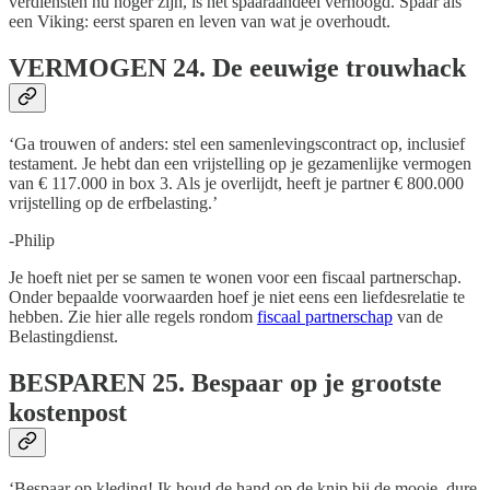
verdiensten nu hoger zijn, is het spaaraandeel verhoogd. Spaar als
een Viking: eerst sparen en leven van wat je overhoudt.
VERMOGEN
24. De eeuwige trouwhack
‘Ga trouwen of anders: stel een samenlevingscontract op, inclusief
testament. Je hebt dan een vrijstelling op je gezamenlijke vermogen
van € 117.000 in box 3. Als je overlijdt, heeft je partner € 800.000
vrijstelling op de erfbelasting.’
-Philip
Je hoeft niet per se samen te wonen voor een fiscaal partnerschap.
Onder bepaalde voorwaarden hoef je niet eens een liefdesrelatie te
hebben. Zie hier alle regels rondom
fiscaal partnerschap
van de
Belastingdienst.
BESPAREN
25. Bespaar op je grootste
kostenpost
‘Bespaar op kleding! Ik houd de hand op de knip bij de mooie, dure