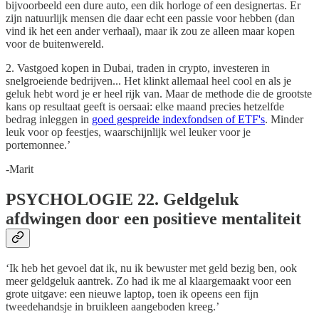
bijvoorbeeld een dure auto, een dik horloge of een designertas. Er
zijn natuurlijk mensen die daar echt een passie voor hebben (dan
vind ik het een ander verhaal), maar ik zou ze alleen maar kopen
voor de buitenwereld.
2. Vastgoed kopen in Dubai, traden in crypto, investeren in
snelgroeiende bedrijven... Het klinkt allemaal heel cool en als je
geluk hebt word je er heel rijk van. Maar de methode die de grootste
kans op resultaat geeft is oersaai: elke maand precies hetzelfde
bedrag inleggen in
goed gespreide indexfondsen of ETF's
. Minder
leuk voor op feestjes, waarschijnlijk wel leuker voor je
portemonnee.’
-Marit
PSYCHOLOGIE
22. Geldgeluk
afdwingen door een positieve mentaliteit
‘Ik heb het gevoel dat ik, nu ik bewuster met geld bezig ben, ook
meer geldgeluk aantrek. Zo had ik me al klaargemaakt voor een
grote uitgave: een nieuwe laptop, toen ik opeens een fijn
tweedehandsje in bruikleen aangeboden kreeg.’