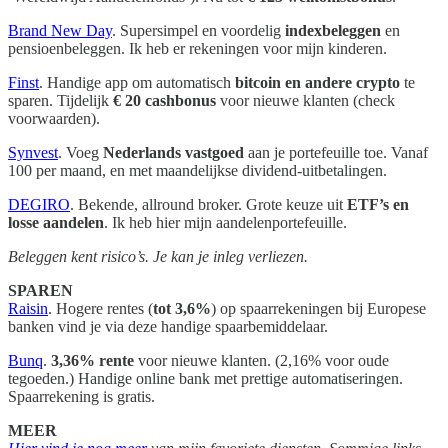
Brand New Day
. Supersimpel en voordelig
indexbeleggen
en
pensioenbeleggen. Ik heb er rekeningen voor mijn kinderen.
Finst
. Handige app om automatisch
bitcoin en andere crypto
te
sparen. Tijdelijk
€ 20 cashbonus
voor nieuwe klanten (check
voorwaarden).
Synvest
. Voeg
Nederlands vastgoed
aan je portefeuille toe. Vanaf
100 per maand, en met maandelijkse dividend-uitbetalingen.
DEGIRO
. Bekende, allround broker. Grote keuze uit
ETF’s en
losse aandelen
. Ik heb hier mijn aandelenportefeuille.
Beleggen kent risico’s. Je kan je inleg verliezen.
SPAREN
Raisin
. Hogere rentes (
tot 3,6%
) op spaarrekeningen bij Europese
banken vind je via deze handige spaarbemiddelaar.
Bunq
.
3,36% rente
voor nieuwe klanten. (2,16% voor oude
tegoeden.) Handige online bank met prettige automatiseringen.
Spaarrekening is gratis.
MEER