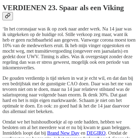
VERDIENEN
23. Spaar als een Viking
‘In het coronajaar was ik op zoek naar ander werk. Na 14 jaar was
ik uitgekeken op de huidige rol. Stille verkoop zeg maar, want ik
heb er geen ruchtbaarheid aan gegeven. Vanwege corona moest toen
10% van de medewerkers eruit. Ik heb mijn vinger opgestoken en
mocht weg, met transitievergoeding (ongeveer een jaarsalaris) en
gedekt door UWV. Timing is alles. Was ik overgestapt zonder deze
regeling dan was er stress geweest, mogelijk ook een periode van
inkomensverlies.
De gouden verdientip is tijd steken in wat je echt wil, en dat dan bij
een bedrijfstak met de gunstigste CAO doen. Daar was het me van
tevoren niet om te doen, maar na 14 jaar relatieve stilstand was de
salarissprong naar volgende baan enorm. Ik denk 30%. Dat gaat
hard en het is mijn eigen marktwaarde. Schaam je niet om het
optimale te doen. En ook: zo goed had ik het die 14 jaar daarvoor
dus allemaal niet bekeken.
Omdat we het huishoudboekje al op orde hadden, hebben we
besloten om al het meerdere wat er nu bij kwam te gaan beleggen.
Inmiddels loopt dat bij
Brand New Day
en
DEGIRO
. Omdat de