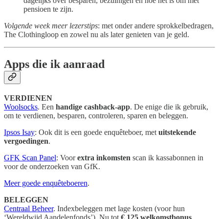
dagelijks over besparen, bezuinigen en hoe het is om met
pensioen te zijn.
Volgende week meer lezerstips
: met onder andere sprokkelbedragen,
The Clothingloop en zowel nu als later genieten van je geld.
Apps die ik aanraad
VERDIENEN
Woolsocks
. Een
handige cashback-app
. De enige die ik gebruik,
om te verdienen, besparen, controleren, sparen en beleggen.
Ipsos Isay
: Ook dit is een goede enquêteboer, met
uitstekende
vergoedingen
.
GFK Scan Panel
: Voor
extra inkomsten
scan ik kassabonnen in
voor de onderzoeken van GfK.
Meer goede enquêteboeren
.
BELEGGEN
Centraal Beheer
. Indexbeleggen met lage kosten (voor hun
‘Wereldwijd Aandelenfonds’). Nu tot
€ 125 welkomstbonus
.