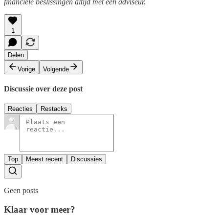
financiële beslissingen altijd met een adviseur.
1
Delen
Vorige
Volgende
Discussie over deze post
Reacties
Restacks
Top
Meest recent
Discussies
Geen posts
Klaar voor meer?