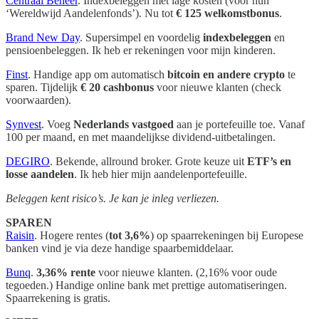
Centraal Beheer
. Indexbeleggen met lage kosten (voor hun
‘Wereldwijd Aandelenfonds’). Nu tot
€ 125 welkomstbonus
.
Brand New Day
. Supersimpel en voordelig
indexbeleggen
en
pensioenbeleggen. Ik heb er rekeningen voor mijn kinderen.
Finst
. Handige app om automatisch
bitcoin en andere crypto
te
sparen. Tijdelijk
€ 20 cashbonus
voor nieuwe klanten (check
voorwaarden).
Synvest
. Voeg
Nederlands vastgoed
aan je portefeuille toe. Vanaf
100 per maand, en met maandelijkse dividend-uitbetalingen.
DEGIRO
. Bekende, allround broker. Grote keuze uit
ETF’s en
losse aandelen
. Ik heb hier mijn aandelenportefeuille.
Beleggen kent risico’s. Je kan je inleg verliezen.
SPAREN
Raisin
. Hogere rentes (
tot 3,6%
) op spaarrekeningen bij Europese
banken vind je via deze handige spaarbemiddelaar.
Bunq
.
3,36% rente
voor nieuwe klanten. (2,16% voor oude
tegoeden.) Handige online bank met prettige automatiseringen.
Spaarrekening is gratis.