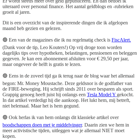
Er wordt steeds meer over geld gepubliceerd. En dan bedoel ik
uiteraard over personal finance. Het aantal geldblogs en -rubrieken
groeit al jaren.
Dit is een overzicht van de inspirerende dingen die ik afgelopen
maand heb gezien en gelezen.
🟢 Een van de magazines die ik nu regelmatig check is
FiscAlert.
(Dank voor de tip, Leo Kouters!) Op vrij droge toon worden
dagelijks tips over hypotheken, belastingen, pensioenen en beleggen
gegeven. Je kan een abonnement afsluiten voor € 29,50 per jaar,
maar ongeveer de helft is gratis te lezen.
🟢 Eens in de zoveel tijd ga ik terug naar de blog waar het allemaal
begon: Mr. Money Moustache. Deze geldsnor is de godfather van
de FIRE-beweging. Hij schrijft sinds 2011 over besparen als sport.
Grappig genoeg heeft juist hij onlangs een
Tesla Model Y
gekocht.
In dat artikel verdedigt hij die aankoop. Het lukt hem, mij betreft,
niet helemaal. Maar het is hem gegund.
🟢 Ook herlas ik van hem onlangs dit klassieke artikel over
boodschappen doen met je middelvinger
. Daarin zien we hem in
meer activistische tijden, uitleggen wat je allemaal NIET moet
kopen.