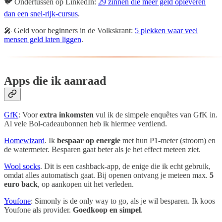
🐦 Ondertussen op LinkedIn:
29 zinnen die meer geld opleveren
dan een snel-rijk-cursus
.
🎤 Geld voor beginners in de Volkskrant:
5 plekken waar veel
mensen geld laten liggen
.
Apps die ik aanraad
GfK
: Voor
extra inkomsten
vul ik de simpele enquêtes van GfK in.
Al vele Bol-cadeaubonnen heb ik hiermee verdiend.
Homewizard
. Ik
bespaar op energie
met hun P1-meter (stroom) en
de watermeter. Besparen gaat beter als je het effect meteen ziet.
Wool socks
. Dit is een cashback-app, de enige die ik echt gebruik,
omdat alles automatisch gaat. Bij openen ontvang je meteen max.
5
euro back
, op aankopen uit het verleden.
Youfone
: Simonly is de only way to go, als je wil besparen. Ik koos
Youfone als provider.
Goedkoop en simpel
.