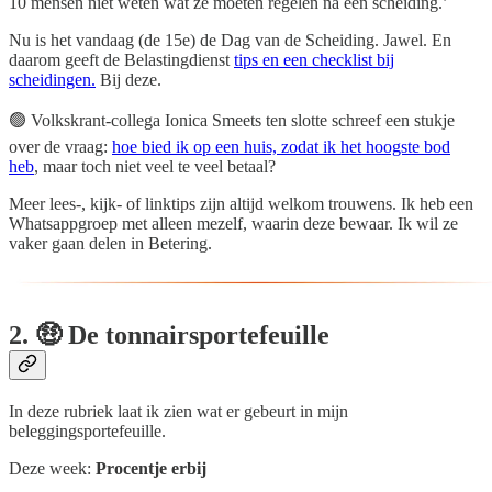
10 mensen niet weten wat ze moeten regelen na een scheiding.’
Nu is het vandaag (de 15e) de Dag van de Scheiding. Jawel. En
daarom geeft de Belastingdienst
tips en een checklist bij
scheidingen.
Bij deze.
🟢 Volkskrant-collega Ionica Smeets ten slotte schreef een stukje
over de vraag:
hoe bied ik op een huis, zodat ik het hoogste bod
heb
, maar toch niet veel te veel betaal?
Meer lees-, kijk- of linktips zijn altijd welkom trouwens. Ik heb een
Whatsappgroep met alleen mezelf, waarin deze bewaar. Ik wil ze
vaker gaan delen in Betering.
2. 🤑 De tonnairsportefeuille
In deze rubriek laat ik zien wat er gebeurt in mijn
beleggingsportefeuille.
Deze week:
Procentje erbij