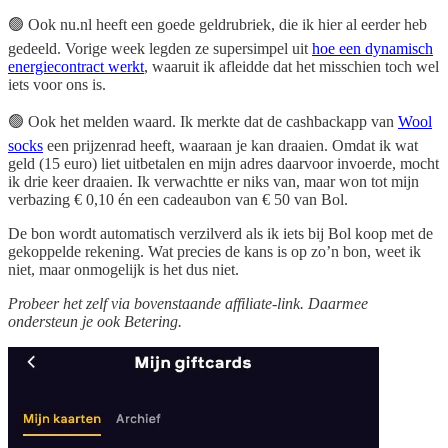
🟢 Ook nu.nl heeft een goede geldrubriek, die ik hier al eerder heb
gedeeld. Vorige week legden ze supersimpel uit
hoe een dynamisch
energiecontract werkt
, waaruit ik afleidde dat het misschien toch wel
iets voor ons is.
🟢 Ook het melden waard. Ik merkte dat de cashbackapp van
Wool
socks
een prijzenrad heeft, waaraan je kan draaien. Omdat ik wat
geld (15 euro) liet uitbetalen en mijn adres daarvoor invoerde, mocht
ik drie keer draaien. Ik verwachtte er niks van, maar won tot mijn
verbazing € 0,10 én een cadeaubon van € 50 van Bol.
De bon wordt automatisch verzilverd als ik iets bij Bol koop met de
gekoppelde rekening. Wat precies de kans is op zo’n bon, weet ik
niet, maar onmogelijk is het dus niet.
Probeer het zelf via bovenstaande affiliate-link. Daarmee
ondersteun je ook Betering.