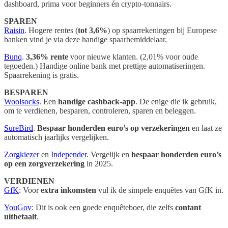
dashboard, prima voor beginners én crypto-tonnairs.
SPAREN
Raisin
. Hogere rentes (
tot 3,6%
) op spaarrekeningen bij Europese
banken vind je via deze handige spaarbemiddelaar.
Bunq
.
3,36% rente
voor nieuwe klanten. (2,01% voor oude
tegoeden.) Handige online bank met prettige automatiseringen.
Spaarrekening is gratis.
BESPAREN
Woolsocks
. Een
handige cashback-app
. De enige die ik gebruik,
om te verdienen, besparen, controleren, sparen en beleggen.
SureBird
.
Bespaar honderden euro’s op verzekeringen
en laat ze
automatisch jaarlijks vergelijken.
Zorgkiezer
en
Independer
.
Vergelijk en
bespaar honderden euro’s
op een zorgverzekering
in 2025.
VERDIENEN
GfK
: Voor
extra inkomsten
vul ik de simpele enquêtes van GfK in.
YouGov
: Dit is ook een goede enquêteboer, die zelfs
contant
uitbetaalt
.