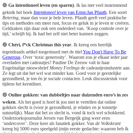
🟢
Ga intentioneel leven (en sparen)
. Ik las met veel instemmend
geknik het boek
Intentioneel leven
van Ernst-Jan Pfauth
. Een soort
Betering
, maar dan voor je hele leven. Pfauth geeft veel praktische
tips en methodes om meer rust, focus en geluk in je leven te creëren.
Geldzaken zijn daar ook een onderdeel van. ‘Koop controle over je
tijd,’ schrijft hij. Ik had het zelf niet beter kunnen zeggen.
🟢
Chéri, f*ck Christmas this year
. Ik kreeg een heerlijk
tegendraads artikel toegestuurd met de titel
You Don't Have To Be
Generous
. Over ‘toxic generosity’. Waarom zou je elkaar ieder jaar
overladen met cadeautjes? Pauline De Zeeuw valt in haar
Engelstalige nieuwsbrief
Money Feelings
de cadeautjesindustrie aan.
Ze legt uit dat het wel wat minder kan. Goed voor je geestelijke
gezondheid, je ton én je sociale contacten. Leuk discussiestuk voor
tijdens het kerstdiner.
🟢
Online gokken: van dubbeltjes naar duizenden euro’s in zes
weken
. Als het goed is hoef ik jou niet te vertellen dat online
gokken slecht is (voor je gezondheid, je relaties en je tonnetje
natuurlijk). Maar dat het zo slecht is, vond ik toch wel schokkend.
Onderzoeksjournalist Jeroen van Bergeijk ging weer eens
‘undercover’. Deze keer als fanatiek gokker. Van
de Volkskrant
kreeg hij 5000 euro speelgeld (mijn eerste gedachte: waarom heb ík