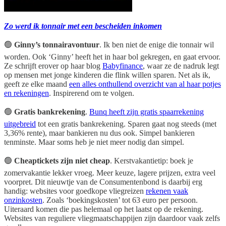
Zo werd ik tonnair met een bescheiden inkomen
🟢
Ginny’s tonnairavontuur
. Ik ben niet de enige die tonnair wil
worden. Ook ‘Ginny’ heeft het in haar bol gekregen, en gaat ervoor.
Ze schrijft erover op haar blog
Babyfinance
, waar ze de nadruk legt
op mensen met jonge kinderen die flink willen sparen. Net als ik,
geeft ze elke maand
een alles onthullend overzicht van al haar potjes
en rekeningen
. Inspirerend om te volgen.
🟢
Gratis bankrekening
.
Bunq heeft zijn gratis spaarrekening
uitgebreid
tot een gratis bankrekening. Sparen gaat nog steeds (met
3,36% rente), maar bankieren nu dus ook. Simpel bankieren
tenminste. Maar soms heb je niet meer nodig dan simpel.
🟢
Cheaptickets zijn niet cheap
. Kerstvakantietip: boek je
zomervakantie lekker vroeg. Meer keuze, lagere prijzen, extra veel
voorpret. Dit nieuwtje van de Consumentenbond is daarbij erg
handig: websites voor goedkope vliegreizen
rekenen vaak
onzinkosten
. Zoals ‘boekingskosten’ tot 63 euro per persoon.
Uiteraard komen die pas helemaal op het laatst op de rekening.
Websites van reguliere vliegmaatschappijen zijn daardoor vaak zelfs