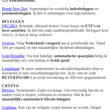
125 welkomstbonus
.
Brand New Day
. Supersimpel en voordelig
indexbeleggen
en
pensioenbeleggen
. Ik heb er rekeningen voor mijn kinderen.
BELEGGEN
DEGIRO
. Bekende, allround broker. Grote keuze uit
ETF’s en
losse aandelen
. Ik heb hier mijn aandelenportefeuille.
Beleggen kent
risico’s. Je kan je inleg verliezen.
Synvest
. Voeg
Nederlands vastgoed
aan je portefeuille toe. Vanaf
100 per maand, en met maandelijkse dividend-uitbetalingen.
Gold Republic
: Via hun handige,
automatische spaarplan
beleg ik
maandelijks een vast bedrag in
fysiek goud
.
Lendahand
. Ik steun ondernemers in ontwikkelingslanden door te
investeren in hun crowdfundingprojecten.
Actie
: met de code
BETERING500
is je eerste investering tot 500 euro gegarandeerd.
CRYPTO
Bitvavo
. Nederlandse crypto exchange. Om eenvoudig bitcoin en
andere coins te kopen, verkopen en versturen. Wat ik doe:
maandelijks automatisch bitcoin inleggen
.
Coinbase
. Een van de veiligste crypto-huizen ter wereld. Simpel