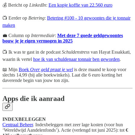
💰 Bericht op
LinkedIn
:
Een kopje koffie van 22.560 euro
📺 Eerder op
Betering
:
Betering #100 - 10 gewoontes die je tonnair
maken
💼 Column op
Intermediair
:
Met deze 7 goede geldgewoontes
bouw je je eigen vermogen in 2025
📺 Ik was te gast in de podcast
Schuldenstress
van Hayat Essakkati,
waarin ik vertel
hoe ik van schuldenaar tonnair ben geworden
.
📖 Mijn
Boek
Over geld praat je wel
is deze maand te koop voor
slechts 14,99 (bij alle boekwinkels). Laat die 6 euro korting het
daverende begin van jouw ton zijn.
Apps die ik aanraad
INDEXBELEGGEN
Centraal Beheer
. Indexbeleggen met zeer lage kosten (voor hun
‘Wereldwijd Aandelenfonds’). Actie (verlengd tot juni 2025): tot
€