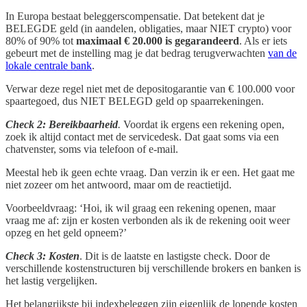
In Europa bestaat beleggerscompensatie. Dat betekent dat je
BELEGDE geld (in aandelen, obligaties, maar NIET crypto) voor
80% of 90% tot
maximaal € 20.000
is gegarandeerd
. Als er iets
gebeurt met de instelling mag je dat bedrag terugverwachten
van de
lokale centrale bank
.
Verwar deze regel niet met de depositogarantie van € 100.000 voor
spaartegoed, dus NIET BELEGD geld op spaarrekeningen.
Check 2: Bereikbaarheid
.
Voordat ik ergens een rekening open,
zoek ik altijd contact met de servicedesk. Dat gaat soms via een
chatvenster, soms via telefoon of e-mail.
Meestal heb ik geen echte vraag. Dan verzin ik er een. Het gaat me
niet zozeer om het antwoord, maar om de reactietijd.
Voorbeeldvraag: ‘Hoi, ik wil graag een rekening openen, maar
vraag me af: zijn er kosten verbonden als ik de rekening ooit weer
opzeg en het geld opneem?’
Check 3: Kosten
. Dit is de laatste en lastigste check. Door de
verschillende kostenstructuren bij verschillende brokers en banken is
het lastig vergelijken.
Het belangrijkste bij indexbeleggen zijn eigenlijk de lopende kosten