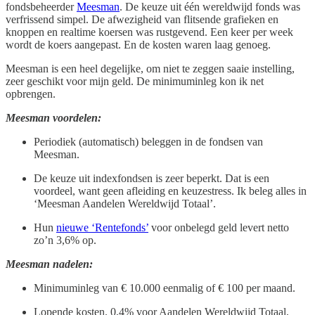
fondsbeheerder
Meesman
. De keuze uit één wereldwijd fonds was
verfrissend simpel. De afwezigheid van flitsende grafieken en
knoppen en realtime koersen was rustgevend. Een keer per week
wordt de koers aangepast. En de kosten waren laag genoeg.
Meesman is een heel degelijke, om niet te zeggen saaie instelling,
zeer geschikt voor mijn geld. De minimuminleg kon ik net
opbrengen.
Meesman voordelen:
Periodiek (automatisch) beleggen in de fondsen van
Meesman.
De keuze uit indexfondsen is zeer beperkt. Dat is een
voordeel, want geen afleiding en keuzestress. Ik beleg alles in
‘Meesman Aandelen Wereldwijd Totaal’.
Hun
nieuwe ‘Rentefonds’
voor onbelegd geld levert netto
zo’n 3,6% op.
Meesman nadelen:
Minimuminleg van € 10.000 eenmalig of € 100 per maand.
Lopende kosten. 0,4% voor Aandelen Wereldwijd Totaal,