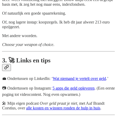
basis met, ik zeg het nog maar eens, indexfondsen.
Of natuurlijk een goede spaarrekening.
Of, nog lagere instap: koopzegels. Ik heb dit jaar alweer 213 euro
opzijgezet.
Met andere woorden.
Choose your weapon of choice
.
3. 🚀 Links en tips
💼 Ondertussen op LinkedIn: ‘
Wat niemand je vertelt over geld
.’
📷 Ondertussen op Instagram:
5 apps die geld opleveren
. (Een eerste
poging tot videocontent. Nog even opwarmen.)
🎤 Mijn eigen podcast
Over geld praat je niet,
met Aaf Brandt
Corstius, over
alle kosten en winsten ronden de hulp in huis
.