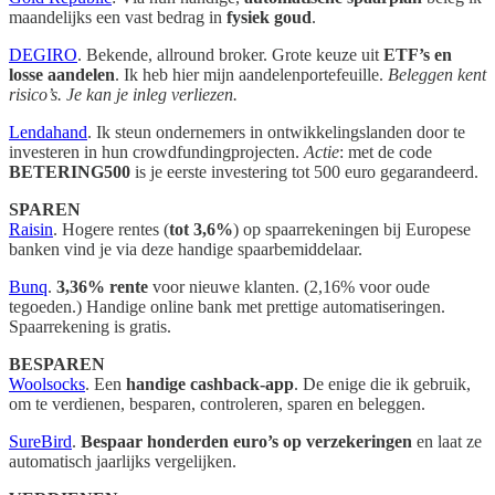
maandelijks een vast bedrag in
fysiek goud
.
DEGIRO
. Bekende, allround broker. Grote keuze uit
ETF’s en
losse aandelen
. Ik heb hier mijn aandelenportefeuille.
Beleggen kent
risico’s. Je kan je inleg verliezen.
Lendahand
. Ik steun ondernemers in ontwikkelingslanden door te
investeren in hun crowdfundingprojecten.
Actie
: met de code
BETERING500
is je eerste investering tot 500 euro gegarandeerd.
SPAREN
Raisin
. Hogere rentes (
tot 3,6%
) op spaarrekeningen bij Europese
banken vind je via deze handige spaarbemiddelaar.
Bunq
.
3,36% rente
voor nieuwe klanten. (2,16% voor oude
tegoeden.) Handige online bank met prettige automatiseringen.
Spaarrekening is gratis.
BESPAREN
Woolsocks
. Een
handige cashback-app
. De enige die ik gebruik,
om te verdienen, besparen, controleren, sparen en beleggen.
SureBird
.
Bespaar honderden euro’s op verzekeringen
en laat ze
automatisch jaarlijks vergelijken.