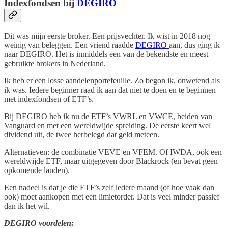
Indexfondsen bij
DEGIRO
Dit was mijn eerste broker. Een prijsvechter. Ik wist in 2018 nog
weinig van beleggen. Een vriend raadde
DEGIRO
aan, dus ging ik
naar DEGIRO. Het is inmiddels een van de bekendste en meest
gebruikte brokers in Nederland.
Ik heb er een losse aandelenportefeuille. Zo begon ik, onwetend als
ik was. Iedere beginner raad ik aan dat niet te doen en te beginnen
met indexfondsen of ETF’s.
Bij DEGIRO heb ik nu de ETF’s VWRL en VWCE, beiden van
Vanguard en met een wereldwijde spreiding. De eerste keert wel
dividend uit, de twee herbelegd dat geld meteen.
Alternatieven: de combinatie VEVE en VFEM. Of IWDA, ook een
wereldwijde ETF, maar uitgegeven door Blackrock (en bevat geen
opkomende landen).
Een nadeel is dat je die ETF’s zelf iedere maand (of hoe vaak dan
ook) moet aankopen met een limietorder. Dat is veel minder passief
dan ik het wil.
DEGIRO voordelen: