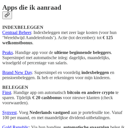
Apps die ik aanraad
INDEXBELEGGEN
Centraal Beheer
. Indexbeleggen met zeer lage kosten (voor hun
‘Wereldwijd Aandelenfonds’). Actie (tot december): tot
€ 125
welkomstbonus
.
Peaks
. Handige app voor de
ultieme beginnende beleggers
.
Supersimpel met automatische inleg: dagelijks, maandelijks,
wisselgeld of percentage van salaris.
Brand New Day
. Supersimpel en voordelig
indexbeleggen
en
pensioenbeleggen. Ik heb er rekeningen voor mijn kinderen.
BELEGGEN
Finst
. Handige app om automatisch
bitcoin en andere crypto
te
sparen. Tijdelijk
€ 20 cashbonus
voor nieuwe klanten (check
voorwaarden).
Synvest
. Voeg
Nederlands vastgoed
aan je portefeuille toe. Vanaf
100 per maand, en met maandelijkse dividend-uitbetalingen.
Gold Republic
: Via hun handige,
automatische spaarplan
beleg ik