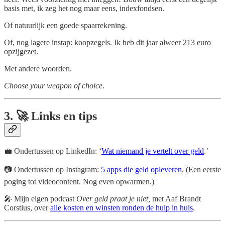
basis met, ik zeg het nog maar eens, indexfondsen.
Of natuurlijk een goede spaarrekening.
Of, nog lagere instap: koopzegels. Ik heb dit jaar alweer 213 euro
opzijgezet.
Met andere woorden.
Choose your weapon of choice
.
3. 🚀 Links en tips
💼 Ondertussen op LinkedIn: ‘
Wat niemand je vertelt over geld
.’
📷 Ondertussen op Instagram:
5 apps die geld opleveren
. (Een eerste
poging tot videocontent. Nog even opwarmen.)
🎤 Mijn eigen podcast
Over geld praat je niet,
met Aaf Brandt
Corstius, over
alle kosten en winsten ronden de hulp in huis
.