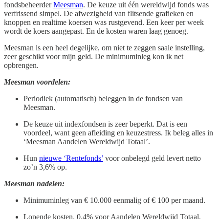
fondsbeheerder
Meesman
. De keuze uit één wereldwijd fonds was
verfrissend simpel. De afwezigheid van flitsende grafieken en
knoppen en realtime koersen was rustgevend. Een keer per week
wordt de koers aangepast. En de kosten waren laag genoeg.
Meesman is een heel degelijke, om niet te zeggen saaie instelling,
zeer geschikt voor mijn geld. De minimuminleg kon ik net
opbrengen.
Meesman voordelen:
Periodiek (automatisch) beleggen in de fondsen van
Meesman.
De keuze uit indexfondsen is zeer beperkt. Dat is een
voordeel, want geen afleiding en keuzestress. Ik beleg alles in
‘Meesman Aandelen Wereldwijd Totaal’.
Hun
nieuwe ‘Rentefonds’
voor onbelegd geld levert netto
zo’n 3,6% op.
Meesman nadelen:
Minimuminleg van € 10.000 eenmalig of € 100 per maand.
Lopende kosten. 0,4% voor Aandelen Wereldwijd Totaal,