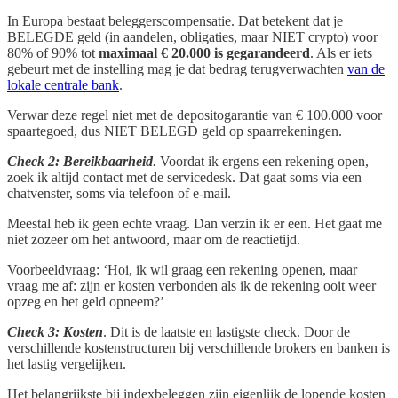
In Europa bestaat beleggerscompensatie. Dat betekent dat je
BELEGDE geld (in aandelen, obligaties, maar NIET crypto) voor
80% of 90% tot
maximaal € 20.000
is gegarandeerd
. Als er iets
gebeurt met de instelling mag je dat bedrag terugverwachten
van de
lokale centrale bank
.
Verwar deze regel niet met de depositogarantie van € 100.000 voor
spaartegoed, dus NIET BELEGD geld op spaarrekeningen.
Check 2: Bereikbaarheid
.
Voordat ik ergens een rekening open,
zoek ik altijd contact met de servicedesk. Dat gaat soms via een
chatvenster, soms via telefoon of e-mail.
Meestal heb ik geen echte vraag. Dan verzin ik er een. Het gaat me
niet zozeer om het antwoord, maar om de reactietijd.
Voorbeeldvraag: ‘Hoi, ik wil graag een rekening openen, maar
vraag me af: zijn er kosten verbonden als ik de rekening ooit weer
opzeg en het geld opneem?’
Check 3: Kosten
. Dit is de laatste en lastigste check. Door de
verschillende kostenstructuren bij verschillende brokers en banken is
het lastig vergelijken.
Het belangrijkste bij indexbeleggen zijn eigenlijk de lopende kosten