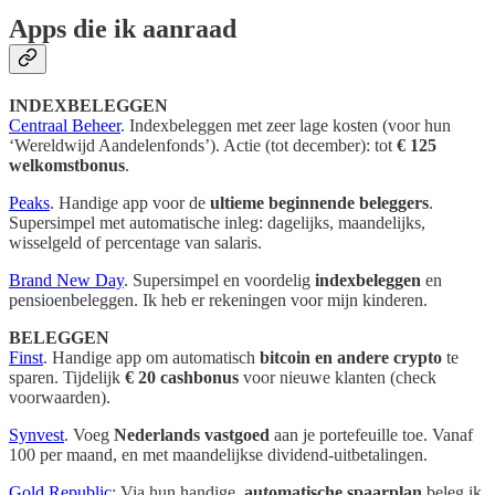
Apps die ik aanraad
INDEXBELEGGEN
Centraal Beheer
. Indexbeleggen met zeer lage kosten (voor hun
‘Wereldwijd Aandelenfonds’). Actie (tot december): tot
€ 125
welkomstbonus
.
Peaks
. Handige app voor de
ultieme beginnende beleggers
.
Supersimpel met automatische inleg: dagelijks, maandelijks,
wisselgeld of percentage van salaris.
Brand New Day
. Supersimpel en voordelig
indexbeleggen
en
pensioenbeleggen. Ik heb er rekeningen voor mijn kinderen.
BELEGGEN
Finst
. Handige app om automatisch
bitcoin en andere crypto
te
sparen. Tijdelijk
€ 20 cashbonus
voor nieuwe klanten (check
voorwaarden).
Synvest
. Voeg
Nederlands vastgoed
aan je portefeuille toe. Vanaf
100 per maand, en met maandelijkse dividend-uitbetalingen.
Gold Republic
: Via hun handige,
automatische spaarplan
beleg ik