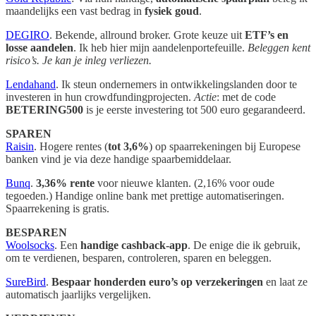
maandelijks een vast bedrag in
fysiek goud
.
DEGIRO
. Bekende, allround broker. Grote keuze uit
ETF’s en
losse aandelen
. Ik heb hier mijn aandelenportefeuille.
Beleggen kent
risico’s. Je kan je inleg verliezen.
Lendahand
. Ik steun ondernemers in ontwikkelingslanden door te
investeren in hun crowdfundingprojecten.
Actie
: met de code
BETERING500
is je eerste investering tot 500 euro gegarandeerd.
SPAREN
Raisin
. Hogere rentes (
tot 3,6%
) op spaarrekeningen bij Europese
banken vind je via deze handige spaarbemiddelaar.
Bunq
.
3,36% rente
voor nieuwe klanten. (2,16% voor oude
tegoeden.) Handige online bank met prettige automatiseringen.
Spaarrekening is gratis.
BESPAREN
Woolsocks
. Een
handige cashback-app
. De enige die ik gebruik,
om te verdienen, besparen, controleren, sparen en beleggen.
SureBird
.
Bespaar honderden euro’s op verzekeringen
en laat ze
automatisch jaarlijks vergelijken.