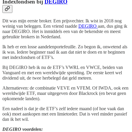
Indexfondsen bij
DEGIRO
Dit was mijn eerste broker. Een prijsvechter. Ik wist in 2018 nog
weinig van beleggen. Een vriend raadde
DEGIRO
aan, dus ging ik
naar DEGIRO. Het is inmiddels een van de bekendste en meest
gebruikte brokers in Nederland.
Ik heb er een losse aandelenportefeuille. Zo begon ik, onwetend als
ik was. Iedere beginner raad ik aan dat niet te doen en te beginnen
met indexfondsen of ETF’s.
Bij DEGIRO heb ik nu de ETF’s VWRL en VWCE, beiden van
Vanguard en met een wereldwijde spreiding. De eerste keert wel
dividend uit, de twee herbelegd dat geld meteen.
Alternatieven: de combinatie VEVE en VFEM. Of IWDA, ook een
wereldwijde ETF, maar uitgegeven door Blackrock (en bevat geen
opkomende landen).
Een nadeel is dat je die ETF’s zelf iedere maand (of hoe vaak dan
ook) moet aankopen met een limietorder. Dat is veel minder passief
dan ik het wil.
DEGIRO voordelen: