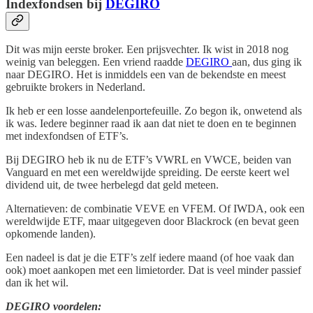
Indexfondsen bij
DEGIRO
Dit was mijn eerste broker. Een prijsvechter. Ik wist in 2018 nog
weinig van beleggen. Een vriend raadde
DEGIRO
aan, dus ging ik
naar DEGIRO. Het is inmiddels een van de bekendste en meest
gebruikte brokers in Nederland.
Ik heb er een losse aandelenportefeuille. Zo begon ik, onwetend als
ik was. Iedere beginner raad ik aan dat niet te doen en te beginnen
met indexfondsen of ETF’s.
Bij DEGIRO heb ik nu de ETF’s VWRL en VWCE, beiden van
Vanguard en met een wereldwijde spreiding. De eerste keert wel
dividend uit, de twee herbelegd dat geld meteen.
Alternatieven: de combinatie VEVE en VFEM. Of IWDA, ook een
wereldwijde ETF, maar uitgegeven door Blackrock (en bevat geen
opkomende landen).
Een nadeel is dat je die ETF’s zelf iedere maand (of hoe vaak dan
ook) moet aankopen met een limietorder. Dat is veel minder passief
dan ik het wil.
DEGIRO voordelen: