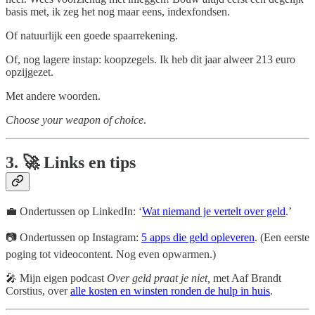
basis met, ik zeg het nog maar eens, indexfondsen.
Of natuurlijk een goede spaarrekening.
Of, nog lagere instap: koopzegels. Ik heb dit jaar alweer 213 euro
opzijgezet.
Met andere woorden.
Choose your weapon of choice
.
3. 🚀 Links en tips
💼 Ondertussen op LinkedIn: ‘
Wat niemand je vertelt over geld
.’
📷 Ondertussen op Instagram:
5 apps die geld opleveren
. (Een eerste
poging tot videocontent. Nog even opwarmen.)
🎤 Mijn eigen podcast
Over geld praat je niet,
met Aaf Brandt
Corstius, over
alle kosten en winsten ronden de hulp in huis
.