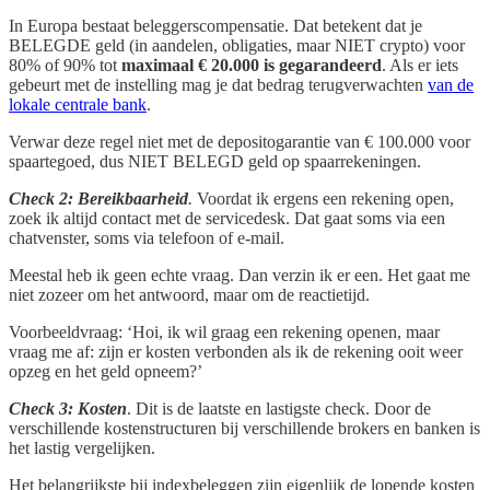
In Europa bestaat beleggerscompensatie. Dat betekent dat je
BELEGDE geld (in aandelen, obligaties, maar NIET crypto) voor
80% of 90% tot
maximaal € 20.000
is gegarandeerd
. Als er iets
gebeurt met de instelling mag je dat bedrag terugverwachten
van de
lokale centrale bank
.
Verwar deze regel niet met de depositogarantie van € 100.000 voor
spaartegoed, dus NIET BELEGD geld op spaarrekeningen.
Check 2: Bereikbaarheid
.
Voordat ik ergens een rekening open,
zoek ik altijd contact met de servicedesk. Dat gaat soms via een
chatvenster, soms via telefoon of e-mail.
Meestal heb ik geen echte vraag. Dan verzin ik er een. Het gaat me
niet zozeer om het antwoord, maar om de reactietijd.
Voorbeeldvraag: ‘Hoi, ik wil graag een rekening openen, maar
vraag me af: zijn er kosten verbonden als ik de rekening ooit weer
opzeg en het geld opneem?’
Check 3: Kosten
. Dit is de laatste en lastigste check. Door de
verschillende kostenstructuren bij verschillende brokers en banken is
het lastig vergelijken.
Het belangrijkste bij indexbeleggen zijn eigenlijk de lopende kosten