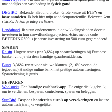
maandelijks een vast bedrag in
fysiek goud
.
DEGIRO
. Bekende, allround broker. Grote keuze uit
ETF’s en
losse aandelen
. Ik heb hier mijn aandelenportefeuille.
Beleggen kent
risico’s. Je kan je inleg verliezen.
Lendahand
. Ik steun ondernemers in ontwikkelingslanden door te
investeren in hun crowdfundingprojecten.
Actie
: met de code
BETERING500
is je eerste investering tot 500 euro gegarandeerd.
SPAREN
Raisin
. Hogere rentes (
tot 3,6%
) op spaarrekeningen bij Europese
banken vind je via deze handige spaarbemiddelaar.
Bunq
.
3,36% rente
voor nieuwe klanten. (2,16% voor oude
tegoeden.) Handige online bank met prettige automatiseringen.
Spaarrekening is gratis.
BESPAREN
Woolsocks
. Een
handige cashback-app
. De enige die ik gebruik,
om te verdienen, besparen, controleren, sparen en beleggen.
SureBird
.
Bespaar honderden euro’s op verzekeringen
en laat ze
automatisch jaarlijks vergelijken.