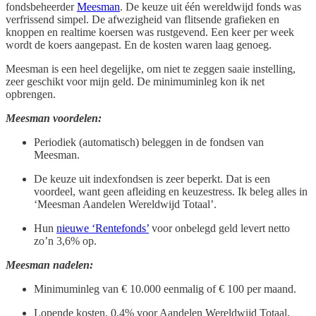
fondsbeheerder
Meesman
. De keuze uit één wereldwijd fonds was
verfrissend simpel. De afwezigheid van flitsende grafieken en
knoppen en realtime koersen was rustgevend. Een keer per week
wordt de koers aangepast. En de kosten waren laag genoeg.
Meesman is een heel degelijke, om niet te zeggen saaie instelling,
zeer geschikt voor mijn geld. De minimuminleg kon ik net
opbrengen.
Meesman voordelen:
Periodiek (automatisch) beleggen in de fondsen van
Meesman.
De keuze uit indexfondsen is zeer beperkt. Dat is een
voordeel, want geen afleiding en keuzestress. Ik beleg alles in
‘Meesman Aandelen Wereldwijd Totaal’.
Hun
nieuwe ‘Rentefonds’
voor onbelegd geld levert netto
zo’n 3,6% op.
Meesman nadelen:
Minimuminleg van € 10.000 eenmalig of € 100 per maand.
Lopende kosten. 0,4% voor Aandelen Wereldwijd Totaal,