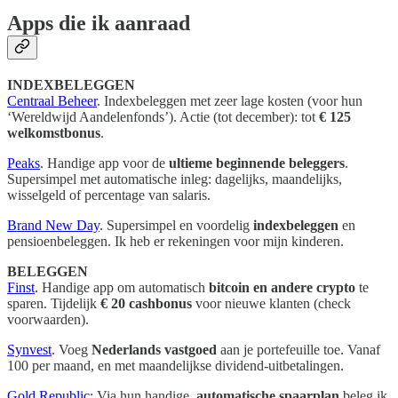
Apps die ik aanraad
INDEXBELEGGEN
Centraal Beheer
. Indexbeleggen met zeer lage kosten (voor hun
‘Wereldwijd Aandelenfonds’). Actie (tot december): tot
€ 125
welkomstbonus
.
Peaks
. Handige app voor de
ultieme beginnende beleggers
.
Supersimpel met automatische inleg: dagelijks, maandelijks,
wisselgeld of percentage van salaris.
Brand New Day
. Supersimpel en voordelig
indexbeleggen
en
pensioenbeleggen. Ik heb er rekeningen voor mijn kinderen.
BELEGGEN
Finst
. Handige app om automatisch
bitcoin en andere crypto
te
sparen. Tijdelijk
€ 20 cashbonus
voor nieuwe klanten (check
voorwaarden).
Synvest
. Voeg
Nederlands vastgoed
aan je portefeuille toe. Vanaf
100 per maand, en met maandelijkse dividend-uitbetalingen.
Gold Republic
: Via hun handige,
automatische spaarplan
beleg ik