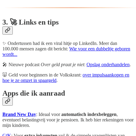
3. 🚀 Links en tips
✨ Ondertussen had ik een viral hitje op LinkedIn. Meer dan
100.000 mensen zagen dit bericht:
Wie voor een dubbeltje geboren
wordt...
🎤 Nieuwe podcast
Over geld praat je niet
:
Opslag onderhandelen
.
🐷 Geld voor beginners in de Volkskrant:
over impulsaankopen en
hoe je ze omzet in spaargeld
.
Apps die ik aanraad
Brand New Day
: Ideaal voor
automatisch indexbeleggen
,
eventueel belastingvrij voor je pensioen. Ik heb hier rekeningen voor
mijn kinderen.
GfK
: Voor
extra inkomsten
vul ik de simpele vragenlijsten van