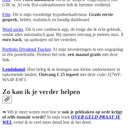
GfK in. Al vele Bol-cadeaubonnen heb ik hiermee verdiend.
Frits
: Dit is mijn voordelige hypotheekadviseur.
Gratis eerste
gesprek
, helder, realistisch en handig dashboard.
Wool socks
. Dit is een cashback-app, de enige die ik echt gebruik,
omdat alles automatisch gaat. Bij openen ontvang je meteen max.
5
euro back
, op aankopen uit het verleden.
Portfolio Dividend Tracker
. Al mijn investeringen in een oogopslag
in één portefeuille. Probeer het ook,
een maand gratis
met deze
link.
Lendahand
: Hier beleg ik in leningen aan kleine ondernemers in
opkomende landen.
Ontvang € 25 tegoed
met deze code: Q7WF-
WA4P-E9F3.
Zo kan ik je verder helpen
➡ Wil je meer weten over hoe je
ook je geldzaken op orde krijgt
of zelfs tonnair wordt?
In mijn boek
OVER GELD PRAAT JE
WEL
vertel ik in veel meer detail hoe ik het deed.