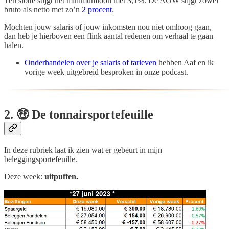
Ten slotte stijgt het minimumloon met 3,1%. De AOW stijgt zowel
bruto als netto met zo’n
2 procent
.
Mochten jouw salaris of jouw inkomsten nou niet omhoog gaan,
dan heb je hierboven een flink aantal redenen om verhaal te gaan
halen.
Onderhandelen over je salaris of tarieven
hebben Aaf en ik
vorige week uitgebreid besproken in onze podcast.
2. 🤑 De tonnairsportefeuille
In deze rubriek laat ik zien wat er gebeurt in mijn
beleggingsportefeuille.
Deze week:
uitpuffen.