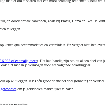
ige manier om te sparen met een mooi eenmalig rendement (soms wel 6
terug op doodnormale aankopen, zoals bij Praxis, Hema en Ikea. Je ku
ten te leggen.
op keuze qua accommodaties en vertrekdata. En vergeet niet: het levert
€ 6.033 of eenmalig meer
). Het kan handig zijn om nu al een deel van j
 ook niet mee in je vermogen voor het volgende belastingjaar.
cus op wilt leggen. Kies één groot financieel doel (tonnair!) en verdeel 
e gewoontes
om je gelddoelen makkelijker te halen.
december vervallen.