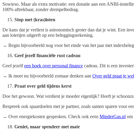
Sowieso. Maar als extra motivatie: een donatie aan een ANBI-instellin
100% aftrekbaar, zonder drempelbedrag.
Stop met (kras)loten
De kans dat je verliest is astronomisch groter dan dat je wint. Een in
aan loterijen uitgeeft op een beleggingsrekening.
→ Begin bijvoorbeeld nog voor het einde van het jaar met indexbele
Geef jezelf financiële rust cadeau
Geef jezelf
een boek over personal finance
cadeau. Dit is een invester
→ Ik moet nu bijvoorbeeld zomaar denken aan
Over geld praat je we
Praat over geld tijdens kerst
Doe het gewoon. Wat verdient je moeder eigenlijk? Heeft je schoonzus
Bespreek ook spaardoelen met je partner, zoals samen sparen voor een 
→ Over energiekosten gesproken. Check ook eens
MinderGas.nl
om t
Geniet, maar spendeer met mate