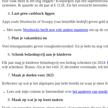
Hoe vaak moet ik het nog zeggen? Koopzegels zijn een supereenvoud
systemen. Ik spaarde zo dit jaar al € 1128. Zie het overzicht hieronder.
Laat geen cashback liggen
Apps zoals Woolsocks of Scoupy (van hetzelfde bedrijf) geven geld 
→ Met name
Woolsocks heeft nog vele andere manieren
om op de cen
Plan je vakantie(s) nu
Veel reisorganisaties geven vroegboekvoordeel. En je hebt nu nog vol
Schenk belastingvrij aan je kinderen
Elk jaar mag je kinderen belastingvrij een bedrag schenken (in 2024:
wilt schenken. Bonus: Als je het vóór 31 december overmaakt, telt het
Maak je doelen voor 2025
Reflecteer op wat je het afgelopen jaar hebt bereikt en waar je meer fo
→ Lees ook mijn column in Intermediair over
het aanleren van goed
Maak op wat je op kunt maken
Denk aan tegoeden, bonnen, eigen risico’s of spaarpunten die per 31 