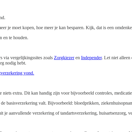
nd.
 meer je moet kopen, hoe meer je kan besparen. Kijk, dat is een omdenker
en en te houden.
s via vergelijkingssites zoals
Zorgkiezer
en
Independer
. Let niet allee
org nodig hebt.
gverzekering vond.
 je niets extra. Dit kan handig zijn voor bijvoorbeeld controles, medicat
 de basisverzekering valt. Bijvoorbeeld: bloedprikken, ziekenhuisopna
it je aanvullende verzekering of tandartsverzekering, huisartsenzorg, 