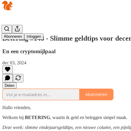
Abonneren
Inloggen
Betering #148 - Slimme geldtips voor decem
En een cryptomijlpaal
dec 03, 2024
Delen
Abonneren
Hallo vrienden,
Welkom bij
BETERING
, waarin ik geld en beleggen simpel maak.
Deze week: slimme eindejaarsgeldtips, een nieuwe column, een pijnlijk