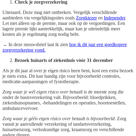
Check je zorgverzekering
Uiteraard. Deze mag niet ontbreken. Vergelijk verschillende
aanbieders via vergelijkingssites zoals
Zorgkiezer
en
Independer
.
Let niet alleen op de premie, maar ook op de vergoedingen. Een
lagere premie lijkt aantrekkelijk, maar kan je uiteindelijk meer
kosten als je regelmatig zorg nodig hebt.
→ In deze nieuwsbrief laat ik zien
hoe ik dit jaar een goedkopere
zorgverzekering vond.
Bezoek huisarts of ziekenhuis vóór 31 december
Als je dit jaar al over je eigen risico heen bent, kost een extra bezoek
je niets extra. Dit kan handig zijn voor bijvoorbeeld controles,
medicatie-aanpassingen of fysiotherapie.
Zorg waar je wél eigen risico over betaalt
is de meeste zorg die
onder de basisverzekering valt. Bijvoorbeeld: bloedprikken,
ziekenhuisopnames, -behandelingen en operaties, hoortoestellen,
ambulancevervoer.
Zorg waar je géén eigen risico over betaalt is bijvoorbeeld
: Zorg
vanuit je aanvullende verzekering of tandartsverzekering,
huisartsenzorg, verloskundige zorg, kraamzorg en verschillende
andere dingen.