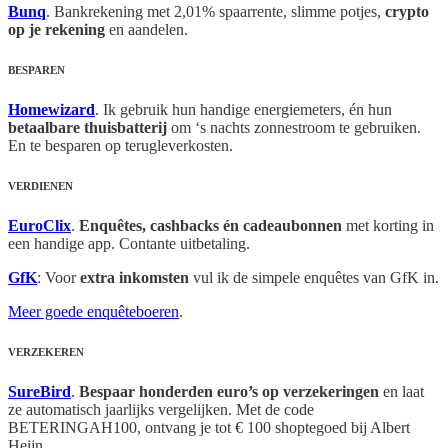
Bunq
. Bankrekening met 2,01% spaarrente, slimme potjes,
crypto
op je rekening
en aandelen.
BESPAREN
Homewizard
. Ik gebruik hun handige energiemeters, én hun
betaalbare thuisbatterij
om ‘s nachts zonnestroom te gebruiken.
En te besparen op terugleverkosten.
VERDIENEN
EuroClix
.
Enquêtes, cashbacks én cadeaubonnen
met korting in
een handige app. Contante uitbetaling.
GfK
: Voor
extra inkomsten
vul ik de simpele enquêtes van GfK in.
Meer goede enquêteboeren
.
VERZEKEREN
SureBird
.
Bespaar honderden euro’s op verzekeringen
en laat
ze automatisch jaarlijks vergelijken. Met de code
BETERINGAH100, ontvang je tot € 100 shoptegoed bij Albert
Heijn.