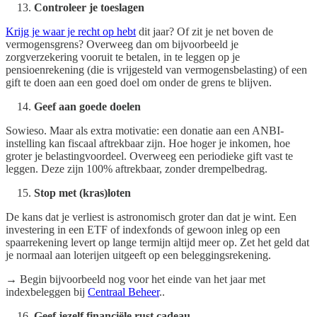
Controleer je toeslagen
Krijg je waar je recht op hebt
dit jaar? Of zit je net boven de
vermogensgrens? Overweeg dan om bijvoorbeeld je
zorgverzekering vooruit te betalen, in te leggen op je
pensioenrekening (die is vrijgesteld van vermogensbelasting) of een
gift te doen aan een goed doel om onder de grens te blijven.
Geef aan goede doelen
Sowieso. Maar als extra motivatie: een donatie aan een ANBI-
instelling kan fiscaal aftrekbaar zijn. Hoe hoger je inkomen, hoe
groter je belastingvoordeel. Overweeg een periodieke gift vast te
leggen. Deze zijn 100% aftrekbaar, zonder drempelbedrag.
Stop met (kras)loten
De kans dat je verliest is astronomisch groter dan dat je wint. Een
investering in een ETF of indexfonds of gewoon inleg op een
spaarrekening levert op lange termijn altijd meer op. Zet het geld dat
je normaal aan loterijen uitgeeft op een beleggingsrekening.
→ Begin bijvoorbeeld nog voor het einde van het jaar met
indexbeleggen bij
Centraal Beheer
..
Geef jezelf financiële rust cadeau