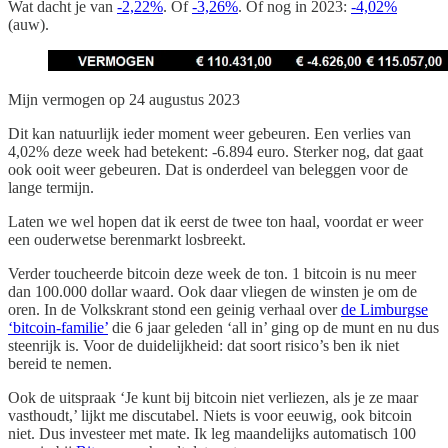
Wat dacht je van
-2,22%
. Of
-3,26%
. Of nog in 2023:
-4,02%
(auw).
Mijn vermogen op 24 augustus 2023
Dit kan natuurlijk ieder moment weer gebeuren. Een verlies van
4,02% deze week had betekent: -6.894 euro. Sterker nog, dat gaat
ook ooit weer gebeuren. Dat is onderdeel van beleggen voor de
lange termijn.
Laten we wel hopen dat ik eerst de twee ton haal, voordat er weer
een ouderwetse berenmarkt losbreekt.
Verder toucheerde bitcoin deze week de ton. 1 bitcoin is nu meer
dan 100.000 dollar waard. Ook daar vliegen de winsten je om de
oren. In de Volkskrant stond een geinig verhaal over
de Limburgse
‘bitcoin-familie’
die 6 jaar geleden ‘all in’ ging op de munt en nu dus
steenrijk is. Voor de duidelijkheid: dat soort risico’s ben ik niet
bereid te nemen.
Ook de uitspraak ‘Je kunt bij bitcoin niet verliezen, als je ze maar
vasthoudt,’ lijkt me discutabel. Niets is voor eeuwig, ook bitcoin
niet. Dus investeer met mate. Ik leg maandelijks automatisch 100