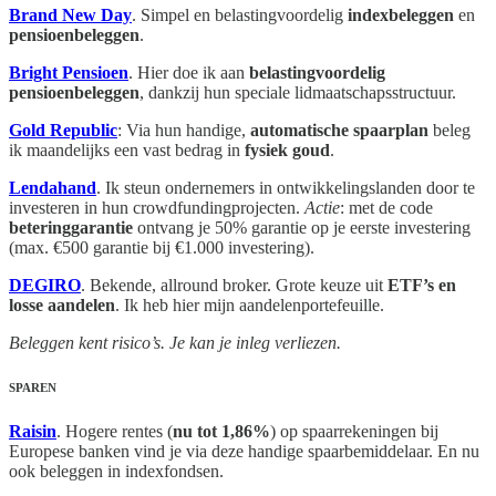
Brand New Day
. Simpel en belastingvoordelig
indexbeleggen
en
pensioenbeleggen
.
Bright Pensioen
. Hier doe ik aan
belastingvoordelig
pensioenbeleggen
, dankzij hun speciale lidmaatschapsstructuur.
Gold Republic
: Via hun handige,
automatische spaarplan
beleg
ik maandelijks een vast bedrag in
fysiek goud
.
Lendahand
. Ik steun ondernemers in ontwikkelingslanden door te
investeren in hun crowdfundingprojecten.
Actie
: met de code
beteringgarantie
ontvang je 50% garantie op je eerste investering
(max. €500 garantie bij €1.000 investering).
DEGIRO
. Bekende, allround broker. Grote keuze uit
ETF’s en
losse aandelen
. Ik heb hier mijn aandelenportefeuille.
Beleggen kent risico’s. Je kan je inleg verliezen.
SPAREN
Raisin
. Hogere rentes (
nu tot 1,86%
) op spaarrekeningen bij
Europese banken vind je via deze handige spaarbemiddelaar. En nu
ook beleggen in indexfondsen.