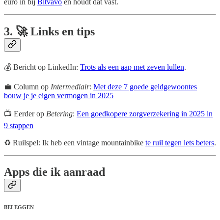
euro in bij
Bitvavo
en houdt dat vast.
3.
🚀
Links en tips
💰 Bericht op LinkedIn:
Trots als een aap met zeven lullen
.
💼 Column op
Intermediair
:
Met deze 7 goede geldgewoontes
bouw je je eigen vermogen in 2025
📺 Eerder op
Betering
:
Een goedkopere zorgverzekering in 2025 in
9 stappen
♻️ Ruilspel: Ik heb een vintage mountainbike
te ruil tegen iets beters
.
Apps die ik aanraad
BELEGGEN