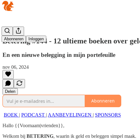
Abonneren
Inloggen
Betering #144 - 12 ultieme boeken over gel
En een nieuwe belegging in mijn portefeuille
nov 06, 2024
Delen
Abonneren
BOEK
|
PODCAST
|
AANBEVELINGEN
|
SPONSORS
Hallo {{Voornaam|vrienden}},
Welkom bij
BETERING
, waarin ik geld en beleggen simpel maak.