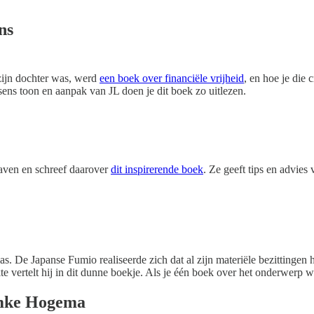
ns
 zijn dochter was, werd
een boek over financiële vrijheid
, en hoe je die 
sens toon en aanpak van JL doen je dit boek zo uitlezen.
gaven en schreef daarover
dit inspirerende boek
. Ze geeft tips en advies
as. De Japanse Fumio realiseerde zich dat al zijn materiële bezittingen
te vertelt hij in dit dunne boekje. Als je één boek over het onderwerp wil
emke Hogema