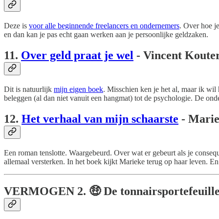
Deze is
voor alle beginnende freelancers en ondernemers
. Over hoe je
en dan kan je pas echt gaan werken aan je persoonlijke geldzaken.
11.
Over geld praat je wel
- Vincent Koute
Dit is natuurlijk
mijn eigen boek
.
Misschien ken je het al, maar ik wil
beleggen (al dan niet vanuit een hangmat) tot de psychologie. De onder
12.
Het verhaal van mijn schaarste
- Mari
Een roman tenslotte. Waargebeurd. Over wat er gebeurt als je consequ
allemaal versterken. In het boek kijkt Marieke terug op haar leven. En 
VERMOGEN
2. 🤑 De tonnairsportefeuill