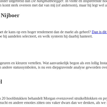
inder uitgebreid dan
De hangmatbelegger
. In vlotte en inspirerende 
lan komt sterk overeen met dat van mij (of andersom), maar hij legt wel
Nijboer
 met de kans op een hoger rendement dan de markt als geheel?
Dan is di
e hij aandelen selecteert, en welk systeem hij daarbij hanteert.
geuren en kleuren vertellen. Wat aanvankelijk begon als een lollig Ins
n andere statussymbolen, is nu een diepgravende analyse geworden over
l
In 20 hoofdstukken behandelt Morgan evenzoveel struikelblokken en ps
zucht en andere emoties zitten ons vaker dwars dan we denken, als we f