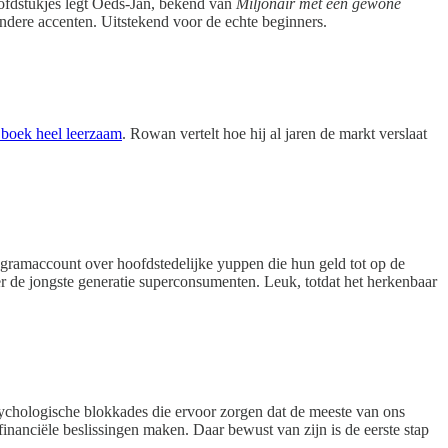
hoofdstukjes legt Oeds-Jan, bekend van
Miljonair met een gewone
 andere accenten. Uitstekend voor de echte beginners.
t boek heel leerzaam
. Rowan vertelt hoe hij al jaren de markt verslaat
tagramaccount over hoofdstedelijke yuppen die hun geld tot op de
 de jongste generatie superconsumenten. Leuk, totdat het herkenbaar
ychologische blokkades die ervoor zorgen dat de meeste van ons
inanciële beslissingen maken. Daar bewust van zijn is de eerste stap