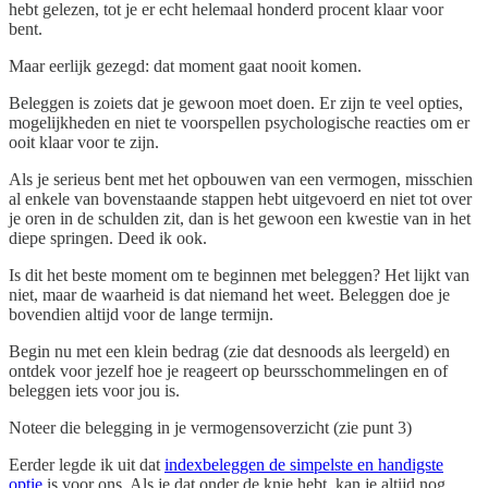
hebt gelezen, tot je er echt helemaal honderd procent klaar voor
bent.
Maar eerlijk gezegd: dat moment gaat nooit komen.
Beleggen is zoiets dat je gewoon moet doen. Er zijn te veel opties,
mogelijkheden en niet te voorspellen psychologische reacties om er
ooit klaar voor te zijn.
Als je serieus bent met het opbouwen van een vermogen, misschien
al enkele van bovenstaande stappen hebt uitgevoerd en niet tot over
je oren in de schulden zit, dan is het gewoon een kwestie van in het
diepe springen. Deed ik ook.
Is dit het beste moment om te beginnen met beleggen? Het lijkt van
niet, maar de waarheid is dat niemand het weet. Beleggen doe je
bovendien altijd voor de lange termijn.
Begin nu met een klein bedrag (zie dat desnoods als leergeld) en
ontdek voor jezelf hoe je reageert op beursschommelingen en of
beleggen iets voor jou is.
Noteer die belegging in je vermogensoverzicht (zie punt 3)
Eerder legde ik uit dat
indexbeleggen de simpelste en handigste
optie
is voor ons. Als je dat onder de knie hebt, kan je altijd nog