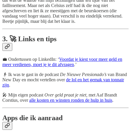
dat was de waarde van mijn bezittingen daar ten tijde van het
faillissement. Maar net als Celsius zelf had ik die nog niet
afgeschreven en liet ik ze meestijgen met de beurskoersen (die
vandaag veel hoger staan). Dat verschil is nu eindelijk verrekend.
Beetje pijnlijk, maar blij dat het klaar is.
3. 🚀 Links en tips
💼 Ondertussen op LinkedIn: ‘
Voordat je kiest voor meer geld en
meer verdienen, moet je je dit afvragen
.’
👴 Ik was te gast in de podcast
De Nieuwe Pensionado’s
van Brand
New Day en mocht vertellen over
de lol en het gemak van tonnair
zijn
.
🎤 Mijn eigen podcast
Over geld praat je niet,
met Aaf Brandt
Corstius, over
alle kosten en winsten ronden de hulp in huis
.
Apps die ik aanraad