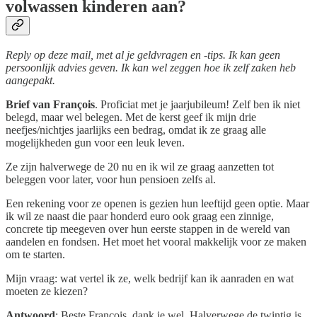
volwassen kinderen aan?
Reply op deze mail, met al je geldvragen en -tips. Ik kan geen
persoonlijk advies geven. Ik kan wel zeggen hoe ik zelf zaken heb
aangepakt.
Brief van François
. Proficiat met je jaarjubileum! Zelf ben ik niet
belegd, maar wel belegen. Met de kerst geef ik mijn drie
neefjes/nichtjes jaarlijks een bedrag, omdat ik ze graag alle
mogelijkheden gun voor een leuk leven.
Ze zijn halverwege de 20 nu en ik wil ze graag aanzetten tot
beleggen voor later, voor hun pensioen zelfs al.
Een rekening voor ze openen is gezien hun leeftijd geen optie. Maar
ik wil ze naast die paar honderd euro ook graag een zinnige,
concrete tip meegeven over hun eerste stappen in de wereld van
aandelen en fondsen. Het moet het vooral makkelijk voor ze maken
om te starten.
Mijn vraag: wat vertel ik ze, welk bedrijf kan ik aanraden en wat
moeten ze kiezen?
Antwoord
: Beste François, dank je wel. Halverwege de twintig is