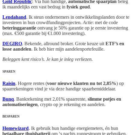
Gold Republic
: Via hun handige,
automatische spaarplan
beleg
ik maandelijks een vast bedrag in
fysiek goud
.
Lendahand
. Ik steun ondernemers in ontwikkelingslanden door te
investeren in hun crowdfundingprojecten.
Actie
: met de code
beteringgarantie
ontvang je 50% garantie op je eerste investering
(max. €500 garantie bij €1.000 investering).
DEGIRO
. Bekende, allround broker. Grote keuze uit
ETF’s en
losse aandelen
. Ik heb hier mijn aandelenportefeuille.
Beleggen kent risico’s. Je kan je inleg verliezen.
SPAREN
Raisin
. Hogere rentes (
voor nieuwe klanten nu tot 2,85%
) op
spaarrekeningen vind je via deze handige spaarbemiddelaar.
Bunq
. Bankrekening met 2,01% spaarrente,
slimme potjes en
automatiseringen
, crypto op je rekening en aandelen.
BESPAREN
Homewizard
. Ik gebruik hun handige energiemeters, én hun
betaalbare thuisbatterij
om ‘s nachts zonnestroom te gebruiken.