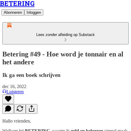
BETERING
Abonneren
Inloggen
Lees zonder afleiding op Substack
Betering #49 - Hoe word je tonnair en al
het andere
Ik ga een boek schrijven
dec 16, 2022
Luisteren
Hallo vrienden,
Welkom bij
BETERING
, waarin ik
geld en beleggen
simpel maak.