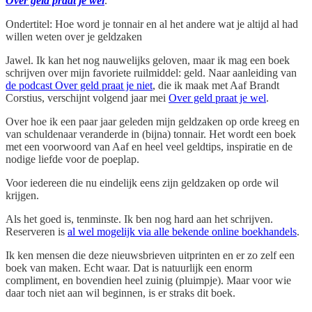
Over geld praat je wel
.
Ondertitel: Hoe word je tonnair en al het andere wat je altijd al had
willen weten over je geldzaken
Jawel. Ik kan het nog nauwelijks geloven, maar ik mag een boek
schrijven over mijn favoriete ruilmiddel: geld. Naar aanleiding van
de podcast Over geld praat je niet
, die ik maak met Aaf Brandt
Corstius, verschijnt volgend jaar mei
Over geld praat je wel
.
Over hoe ik een paar jaar geleden mijn geldzaken op orde kreeg en
van schuldenaar veranderde in (bijna) tonnair. Het wordt een boek
met een voorwoord van Aaf en heel veel geldtips, inspiratie en de
nodige liefde voor de poeplap.
Voor iedereen die nu eindelijk eens zijn geldzaken op orde wil
krijgen.
Als het goed is, tenminste. Ik ben nog hard aan het schrijven.
Reserveren is
al wel mogelijk via alle bekende online boekhandels
.
Ik ken mensen die deze nieuwsbrieven uitprinten en er zo zelf een
boek van maken. Echt waar. Dat is natuurlijk een enorm
compliment, en bovendien heel zuinig (pluimpje). Maar voor wie
daar toch niet aan wil beginnen, is er straks dit boek.