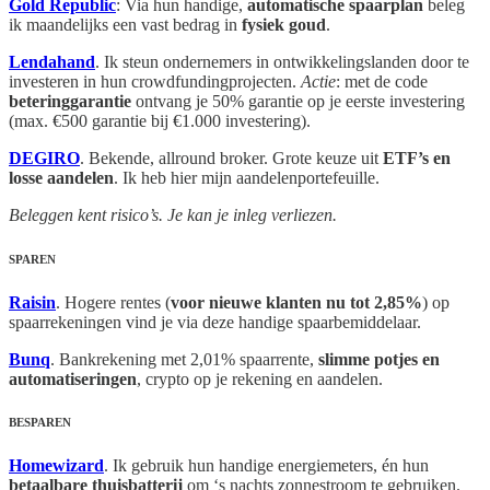
Gold Republic
: Via hun handige,
automatische spaarplan
beleg
ik maandelijks een vast bedrag in
fysiek goud
.
Lendahand
. Ik steun ondernemers in ontwikkelingslanden door te
investeren in hun crowdfundingprojecten.
Actie
: met de code
beteringgarantie
ontvang je 50% garantie op je eerste investering
(max. €500 garantie bij €1.000 investering).
DEGIRO
. Bekende, allround broker. Grote keuze uit
ETF’s en
losse aandelen
. Ik heb hier mijn aandelenportefeuille.
Beleggen kent risico’s. Je kan je inleg verliezen.
SPAREN
Raisin
. Hogere rentes (
voor nieuwe klanten nu tot 2,85%
) op
spaarrekeningen vind je via deze handige spaarbemiddelaar.
Bunq
. Bankrekening met 2,01% spaarrente,
slimme potjes en
automatiseringen
, crypto op je rekening en aandelen.
BESPAREN
Homewizard
. Ik gebruik hun handige energiemeters, én hun
betaalbare thuisbatterij
om ‘s nachts zonnestroom te gebruiken.