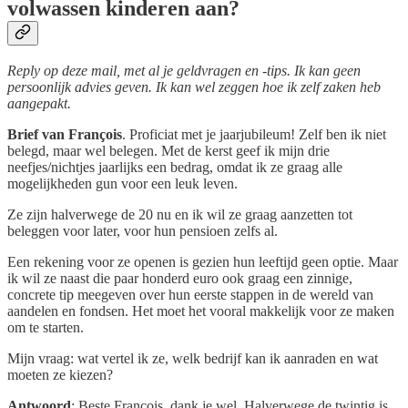
volwassen kinderen aan?
Reply op deze mail, met al je geldvragen en -tips. Ik kan geen
persoonlijk advies geven. Ik kan wel zeggen hoe ik zelf zaken heb
aangepakt.
Brief van François
. Proficiat met je jaarjubileum! Zelf ben ik niet
belegd, maar wel belegen. Met de kerst geef ik mijn drie
neefjes/nichtjes jaarlijks een bedrag, omdat ik ze graag alle
mogelijkheden gun voor een leuk leven.
Ze zijn halverwege de 20 nu en ik wil ze graag aanzetten tot
beleggen voor later, voor hun pensioen zelfs al.
Een rekening voor ze openen is gezien hun leeftijd geen optie. Maar
ik wil ze naast die paar honderd euro ook graag een zinnige,
concrete tip meegeven over hun eerste stappen in de wereld van
aandelen en fondsen. Het moet het vooral makkelijk voor ze maken
om te starten.
Mijn vraag: wat vertel ik ze, welk bedrijf kan ik aanraden en wat
moeten ze kiezen?
Antwoord
: Beste François, dank je wel. Halverwege de twintig is