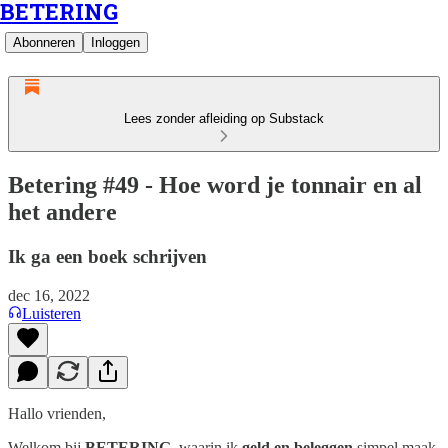
BETERING
Abonneren
Inloggen
Lees zonder afleiding op Substack
Betering #49 - Hoe word je tonnair en al
het andere
Ik ga een boek schrijven
dec 16, 2022
Luisteren
Hallo vrienden,
Welkom bij
BETERING
, waarin ik
geld en beleggen
simpel maak.