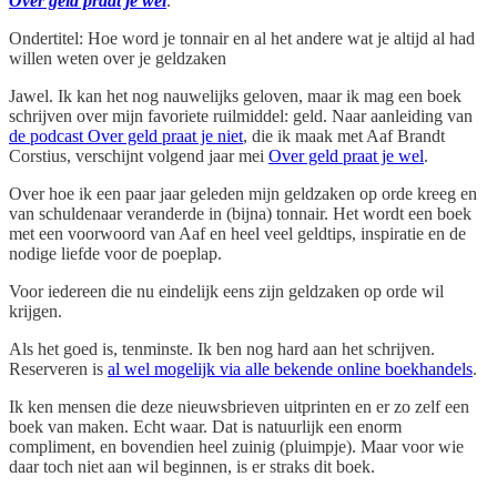
Over geld praat je wel
.
Ondertitel: Hoe word je tonnair en al het andere wat je altijd al had
willen weten over je geldzaken
Jawel. Ik kan het nog nauwelijks geloven, maar ik mag een boek
schrijven over mijn favoriete ruilmiddel: geld. Naar aanleiding van
de podcast Over geld praat je niet
, die ik maak met Aaf Brandt
Corstius, verschijnt volgend jaar mei
Over geld praat je wel
.
Over hoe ik een paar jaar geleden mijn geldzaken op orde kreeg en
van schuldenaar veranderde in (bijna) tonnair. Het wordt een boek
met een voorwoord van Aaf en heel veel geldtips, inspiratie en de
nodige liefde voor de poeplap.
Voor iedereen die nu eindelijk eens zijn geldzaken op orde wil
krijgen.
Als het goed is, tenminste. Ik ben nog hard aan het schrijven.
Reserveren is
al wel mogelijk via alle bekende online boekhandels
.
Ik ken mensen die deze nieuwsbrieven uitprinten en er zo zelf een
boek van maken. Echt waar. Dat is natuurlijk een enorm
compliment, en bovendien heel zuinig (pluimpje). Maar voor wie
daar toch niet aan wil beginnen, is er straks dit boek.