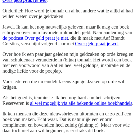
Over geld praat je wel
.
Ondertitel: Hoe word je tonnair en al het andere wat je altijd al had
willen weten over je geldzaken
Jawel. Ik kan het nog nauwelijks geloven, maar ik mag een boek
schrijven over mijn favoriete ruilmiddel: geld. Naar aanleiding van
de podcast Over geld praat je niet
, die ik maak met Aaf Brandt
Corstius, verschijnt volgend jaar mei
Over geld praat je wel
.
Over hoe ik een paar jaar geleden mijn geldzaken op orde kreeg en
van schuldenaar veranderde in (bijna) tonnair. Het wordt een boek
met een voorwoord van Aaf en heel veel geldtips, inspiratie en de
nodige liefde voor de poeplap.
Voor iedereen die nu eindelijk eens zijn geldzaken op orde wil
krijgen.
Als het goed is, tenminste. Ik ben nog hard aan het schrijven.
Reserveren is
al wel mogelijk via alle bekende online boekhandels
.
Ik ken mensen die deze nieuwsbrieven uitprinten en er zo zelf een
boek van maken. Echt waar. Dat is natuurlijk een enorm
compliment, en bovendien heel zuinig (pluimpje). Maar voor wie
daar toch niet aan wil beginnen, is er straks dit boek.