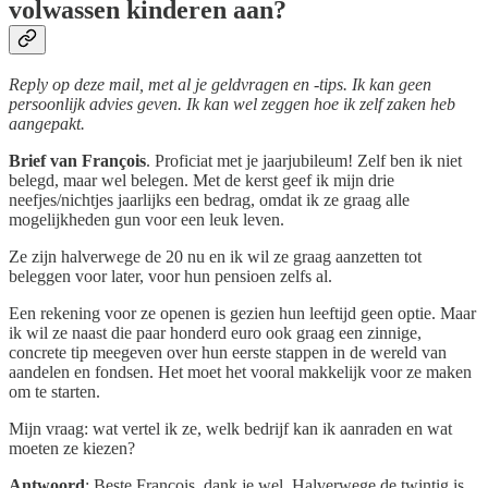
volwassen kinderen aan?
Reply op deze mail, met al je geldvragen en -tips. Ik kan geen
persoonlijk advies geven. Ik kan wel zeggen hoe ik zelf zaken heb
aangepakt.
Brief van François
. Proficiat met je jaarjubileum! Zelf ben ik niet
belegd, maar wel belegen. Met de kerst geef ik mijn drie
neefjes/nichtjes jaarlijks een bedrag, omdat ik ze graag alle
mogelijkheden gun voor een leuk leven.
Ze zijn halverwege de 20 nu en ik wil ze graag aanzetten tot
beleggen voor later, voor hun pensioen zelfs al.
Een rekening voor ze openen is gezien hun leeftijd geen optie. Maar
ik wil ze naast die paar honderd euro ook graag een zinnige,
concrete tip meegeven over hun eerste stappen in de wereld van
aandelen en fondsen. Het moet het vooral makkelijk voor ze maken
om te starten.
Mijn vraag: wat vertel ik ze, welk bedrijf kan ik aanraden en wat
moeten ze kiezen?
Antwoord
: Beste François, dank je wel. Halverwege de twintig is