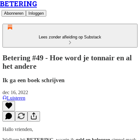
BETERING
Abonneren
Inloggen
Lees zonder afleiding op Substack
Betering #49 - Hoe word je tonnair en al
het andere
Ik ga een boek schrijven
dec 16, 2022
Luisteren
Hallo vrienden,
Welkom bij
BETERING
, waarin ik
geld en beleggen
simpel maak.