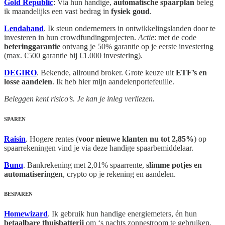
Gold Republic
: Via hun handige,
automatische spaarplan
beleg
ik maandelijks een vast bedrag in
fysiek goud
.
Lendahand
. Ik steun ondernemers in ontwikkelingslanden door te
investeren in hun crowdfundingprojecten.
Actie
: met de code
beteringgarantie
ontvang je 50% garantie op je eerste investering
(max. €500 garantie bij €1.000 investering).
DEGIRO
. Bekende, allround broker. Grote keuze uit
ETF’s en
losse aandelen
. Ik heb hier mijn aandelenportefeuille.
Beleggen kent risico’s. Je kan je inleg verliezen.
SPAREN
Raisin
. Hogere rentes (
voor nieuwe klanten nu tot 2,85%
) op
spaarrekeningen vind je via deze handige spaarbemiddelaar.
Bunq
. Bankrekening met 2,01% spaarrente,
slimme potjes en
automatiseringen
, crypto op je rekening en aandelen.
BESPAREN
Homewizard
. Ik gebruik hun handige energiemeters, én hun
betaalbare thuisbatterij
om ‘s nachts zonnestroom te gebruiken.