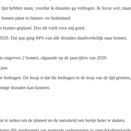
jn lijst hebben staan, voordat ik donaties ga verhogen. Ik focus wel, ma
e bomen plant in binnen- en buitenland.
en bomen gepland. Dus dit voelt voor mij goed.
 2020. Dat jaar ging 84% van alle donaties daadwerkelijk naar bomen.
ijn ongeveer 2 bomen, afgaande op de jaarcijfers van 2020.
jaar.
ine bedragen. De hoop is dat die bedragen in de loop van de tijd groei
stige donaties kan baseren.
in te zetten om de planeet en de mensheid een beetje beter te maken.
 (tegen 0% rendement) aan startende ondernemers in ontwikkelingslande