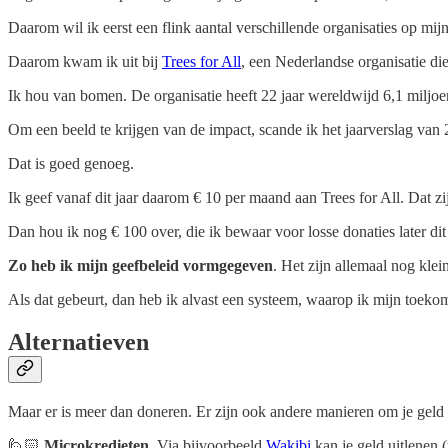
Daarom wil ik eerst een flink aantal verschillende organisaties op mi
Daarom kwam ik uit bij
Trees for All
, een Nederlandse organisatie di
Ik hou van bomen. De organisatie heeft 22 jaar wereldwijd 6,1 miljo
Om een beeld te krijgen van de impact, scande ik het jaarverslag van
Dat is goed genoeg.
Ik geef vanaf dit jaar daarom € 10 per maand aan Trees for All. Dat z
Dan hou ik nog € 100 over, die ik bewaar voor losse donaties later dit 
Zo heb ik mijn geefbeleid vormgegeven
. Het zijn allemaal nog kle
Als dat gebeurt, dan heb ik alvast een systeem, waarop ik mijn toekom
Alternatieven
Maar er is meer dan doneren. Er zijn ook andere manieren om je geld 
🙋🏻
Microkredieten
. Via bijvoorbeeld
Wakibi
kan je geld uitlenen