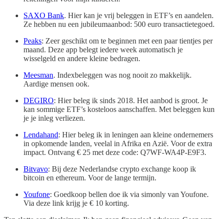
SAXO Bank
. Hier kan je vrij beleggen in ETF’s en aandelen.
Ze hebben nu een jubileumaanbod: 500 euro transactietegoed.
Peaks
: Zeer geschikt om te beginnen met een paar tientjes per
maand. Deze app belegt iedere week automatisch je
wisselgeld en andere kleine bedragen.
Meesman
. Indexbeleggen was nog nooit zo makkelijk.
Aardige mensen ook.
DEGIRO
: Hier beleg ik sinds 2018. Het aanbod is groot. Je
kan sommige ETF’s kosteloos aanschaffen. Met beleggen kun
je je inleg verliezen.
Lendahand
: Hier beleg ik in leningen aan kleine ondernemers
in opkomende landen, veelal in Afrika en Azië. Voor de extra
impact. Ontvang € 25 met deze code: Q7WF-WA4P-E9F3.
Bitvavo
: Bij deze Nederlandse crypto exchange koop ik
bitcoin en ethereum. Voor de lange termijn.
Youfone
: Goedkoop bellen doe ik via simonly van Youfone.
Via deze link krijg je € 10 korting.