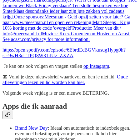
kunnen we Black Friday verslaan? Ten slotte bespreken we hoe
Sinterklaas desondanks ieder jaar zijn jute zakken vol cadeaus
krijgt.Onze sponsors:Meesman - Geld opzij zetten voor later? Ga
naar www.meesman.nl en open een rekening!Matt Sleeps - Krijg
10% korting met de code 'overgeld'Productie: Meer van dit /
info@meervandit.nlMuziek: Keez Groenteman Hosted on Acast.
See acast.com/privacy for more information.
https://open.spotify.com/episode/6EbrdEcBGVkusug1lypg0h?
si=9wH3oTTPQ8W31rlUz_ZXZA
Je kan ons ook volgen en vragen stellen
op Instagram
.
📧 Vond je deze nieuwsbrief waardevol en ben je niet lid.
Oude
afleveringen lezen en lid worden kan hier.
Volgende week vrijdag is er een nieuwe BETERING.
Apps die ik aanraad
Brand New Day
: Ideaal om automatisch te indexbeleggen,
eventueel belastingvrij voor je pensioen. Ik heb hier
rekeningen voor mijn kinderen.