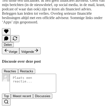
Ten slotte een disclaimer. Ik ben geen financieel adviseur. Geen van
mijn berichten (in de nieuwsbrief, op social media, in de mail, krant,
podcast of waar dan ook) zijn te lezen als financieel advies.
Beleggen kan leiden tot verlies. Overleg serieuze financiële
beslissingen altijd met een officiële adviseur. Sommige links onder
‘Apps’ zijn gesponsord.
Delen
Vorige
Volgende
Discussie over deze post
Reacties
Restacks
Top
Meest recent
Discussies