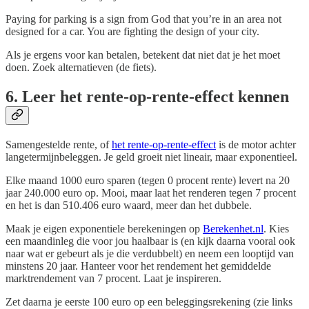
Paying for parking is a sign from God that you’re in an area not
designed for a car. You are fighting the design of your city.
Als je ergens voor kan betalen, betekent dat niet dat je het moet
doen. Zoek alternatieven (de fiets).
6. Leer het rente-op-rente-effect kennen
Samengestelde rente, of
het rente-op-rente-effect
is de motor achter
langetermijnbeleggen. Je geld groeit niet lineair, maar exponentieel.
Elke maand 1000 euro sparen (tegen 0 procent rente) levert na 20
jaar 240.000 euro op. Mooi, maar laat het renderen tegen 7 procent
en het is dan 510.406 euro waard, meer dan het dubbele.
Maak je eigen exponentiele berekeningen op
Berekenhet.nl
. Kies
een maandinleg die voor jou haalbaar is (en kijk daarna vooral ook
naar wat er gebeurt als je die verdubbelt) en neem een looptijd van
minstens 20 jaar. Hanteer voor het rendement het gemiddelde
marktrendement van 7 procent. Laat je inspireren.
Zet daarna je eerste 100 euro op een beleggingsrekening (zie links