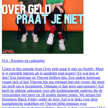
#14 - Koopjes en cadeautjes
Listen to this episode from Over geld praat je niet on Spotify. Moet
je je eigenlijk inlezen als je aandelen gaat kopen? En wat lees je
dan? Een luisteraar en Vincent hebben tips. Een andere luisteraar
vraagt zich af hoe Vincent een ton vergaart met een vrouw die geen
zin heeft om te bezuinigen. Ontstaan er dan geen aanvaringen? Aaf
heeft de ultieme oplossing voor alle koukleumende ouderen die de
verwarming niet meer op 28 graden mogen zetten. We nemen het
fenomeen Black Friday onder de loep. Aaf is te links voor deze
kapitalistische praktijken en Vincent blijkt immuun voor
psychologische marketingspelletjes. Wat is er fout aan koopjes? Hoe