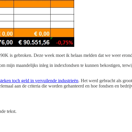
 90K is gebroken. Deze week moet ik helaas melden dat we weer eronder
 om mijn maandelijks inleg in indexfondsen te kunnen bekostigen, terw
teken toch geld in vervuilende industrieën
. Het werd gebracht als groot
lemaal aan de criteria die worden gehanteerd en hoe fondsen en bedrijv
de tekst.