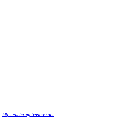
n:
https://betering.beehiiv.com
.