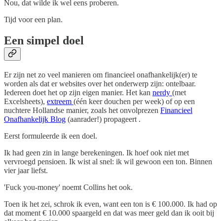
Nou, dat wilde ik wel eens proberen.
Tijd voor een plan.
Een simpel doel
Er zijn net zo veel manieren om financieel onafhankelijk(er) te
worden als dat er websites over het onderwerp zijn: ontelbaar.
Iedereen doet het op zijn eigen manier. Het kan
nerdy
(met
Excelsheets),
extreem
(één keer douchen per week) of op een
nuchtere Hollandse manier, zoals het onvolprezen
Financieel
Onafhankelijk Blog
(aanrader!) propageert .
Eerst formuleerde ik een doel.
Ik had geen zin in lange berekeningen. Ik hoef ook niet met
vervroegd pensioen. Ik wist al snel: ik wil gewoon een ton. Binnen
vier jaar liefst.
'Fuck you-money' noemt Collins het ook.
Toen ik het zei, schrok ik even, want een ton is € 100.000. Ik had op
dat moment € 10.000 spaargeld en dat was meer geld dan ik ooit bij