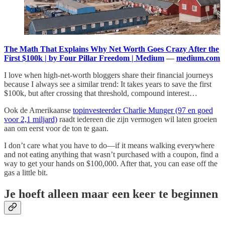
The Math That Explains Why Net Worth Goes Crazy After the
First $100k | by Four Pillar Freedom | Medium
—
medium.com
I love when high-net-worth bloggers share their financial journeys
because I always see a similar trend: It takes years to save the first
$100k, but after crossing that threshold, compound interest…
Ook de Amerikaanse
topinvesteerder Charlie Munger (97 en goed
voor 2,1 miljard)
raadt iedereen die zijn vermogen wil laten groeien
aan om eerst voor de ton te gaan.
I don’t care what you have to do—if it means walking everywhere
and not eating anything that wasn’t purchased with a coupon, find a
way to get your hands on $100,000. After that, you can ease off the
gas a little bit.
Je hoeft alleen maar een keer te beginnen