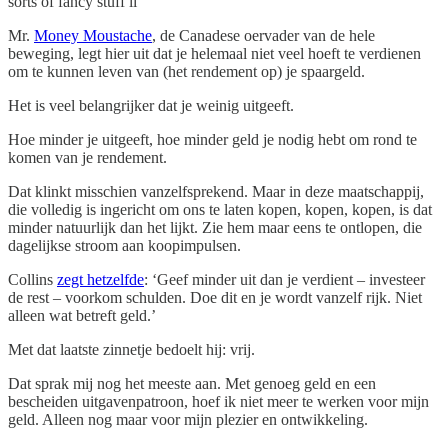
sorts of fancy stuff li
Mr.
Money Moustache
, de Canadese oervader van de hele
beweging, legt hier uit dat je helemaal niet veel hoeft te verdienen
om te kunnen leven van (het rendement op) je spaargeld.
Het is veel belangrijker dat je weinig uitgeeft.
Hoe minder je uitgeeft, hoe minder geld je nodig hebt om rond te
komen van je rendement.
Dat klinkt misschien vanzelfsprekend. Maar in deze maatschappij,
die volledig is ingericht om ons te laten kopen, kopen, kopen, is dat
minder natuurlijk dan het lijkt. Zie hem maar eens te ontlopen, die
dagelijkse stroom aan koopimpulsen.
Collins
zegt hetzelfde
: ‘Geef minder uit dan je verdient – investeer
de rest – voorkom schulden. Doe dit en je wordt vanzelf rijk. Niet
alleen wat betreft geld.’
Met dat laatste zinnetje bedoelt hij: vrij.
Dat sprak mij nog het meeste aan. Met genoeg geld en een
bescheiden uitgavenpatroon, hoef ik niet meer te werken voor mijn
geld. Alleen nog maar voor mijn plezier en ontwikkeling.