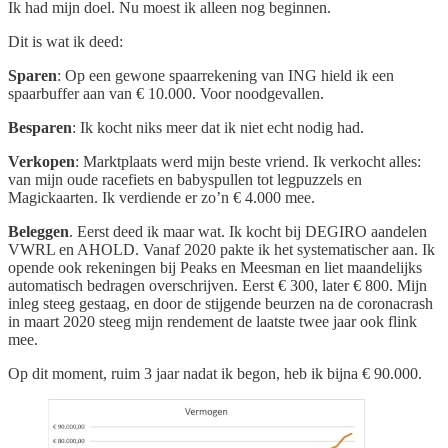
Ik had mijn doel. Nu moest ik alleen nog beginnen.
Dit is wat ik deed:
Sparen
: Op een gewone spaarrekening van ING hield ik een
spaarbuffer aan van € 10.000. Voor noodgevallen.
Besparen
: Ik kocht niks meer dat ik niet echt nodig had.
Verkopen
: Marktplaats werd mijn beste vriend. Ik verkocht alles:
van mijn oude racefiets en babyspullen tot legpuzzels en
Magickaarten. Ik verdiende er zo’n € 4.000 mee.
Beleggen
. Eerst deed ik maar wat. Ik kocht bij DEGIRO aandelen
VWRL en AHOLD. Vanaf 2020 pakte ik het systematischer aan. Ik
opende ook rekeningen bij Peaks en Meesman en liet maandelijks
automatisch bedragen overschrijven. Eerst € 300, later € 800. Mijn
inleg steeg gestaag, en door de stijgende beurzen na de coronacrash
in maart 2020 steeg mijn rendement de laatste twee jaar ook flink
mee.
Op dit moment, ruim 3 jaar nadat ik begon, heb ik bijna € 90.000.