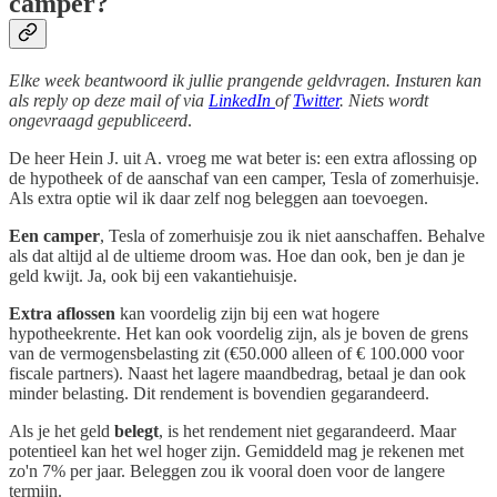
camper?
Elke week beantwoord ik jullie prangende geldvragen. Insturen kan
als reply op deze mail of via
LinkedIn
of
Twitter
. Niets wordt
ongevraagd gepubliceerd
.
De heer Hein J. uit A. vroeg me wat beter is: een extra aflossing op
de hypotheek of de aanschaf van een camper, Tesla of zomerhuisje.
Als extra optie wil ik daar zelf nog beleggen aan toevoegen.
Een camper
, Tesla of zomerhuisje zou ik niet aanschaffen. Behalve
als dat altijd al de ultieme droom was. Hoe dan ook, ben je dan je
geld kwijt. Ja, ook bij een vakantiehuisje.
Extra aflossen
kan voordelig zijn bij een wat hogere
hypotheekrente. Het kan ook voordelig zijn, als je boven de grens
van de vermogensbelasting zit (€50.000 alleen of € 100.000 voor
fiscale partners). Naast het lagere maandbedrag, betaal je dan ook
minder belasting. Dit rendement is bovendien gegarandeerd.
Als je het geld
belegt
, is het rendement niet gegarandeerd. Maar
potentieel kan het wel hoger zijn. Gemiddeld mag je rekenen met
zo'n 7% per jaar. Beleggen zou ik vooral doen voor de langere
termijn.