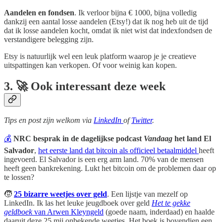
Aandelen en fondsen
. Ik verloor bijna € 1000, bijna volledig
dankzij een aantal losse aandelen (Etsy!) dat ik nog heb uit de tijd
dat ik losse aandelen kocht, omdat ik niet wist dat indexfondsen de
verstandigere belegging zijn.
Etsy is natuurlijk wel een leuk platform waarop je je creatieve
uitspattingen kan verkopen. Of voor weinig kan kopen.
3. 🚀 Ook interessant deze week
Tips en post zijn welkom via
LinkedIn
of
Twitter
.
💰
NRC besprak in de dagelijkse podcast
Vandaag
het land El
Salvador
,
het eerste land dat bitcoin als officieel betaalmiddel
heeft
ingevoerd. El Salvador is een erg arm land. 70% van de mensen
heeft geen bankrekening. Lukt het bitcoin om de problemen daar op
te lossen?
🧒
25 bizarre weetjes over geld
. Een lijstje van mezelf op
LinkedIn. Ik las het leuke jeugdboek over geld
Het te gekke
geldboek
van Arwen Kleyngeld
(goede naam, inderdaad) en haalde
daaruit deze 25 mij onbekende weetjes. Het boek is bovendien een