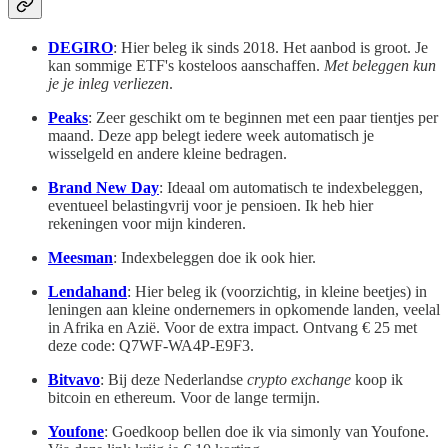
DEGIRO
: Hier beleg ik sinds 2018. Het aanbod is groot. Je
kan sommige ETF's kosteloos aanschaffen.
Met beleggen kun
je je inleg verliezen
.
Peaks
: Zeer geschikt om te beginnen met een paar tientjes per
maand. Deze app belegt
iedere week
automatisch je
wisselgeld en andere kleine bedragen.
Brand New Day
: Ideaal om automatisch te indexbeleggen,
eventueel belastingvrij voor je pensioen. Ik heb hier
rekeningen voor mijn kinderen.
Meesman
: Indexbeleggen doe ik ook hier.
Lendahand
: Hier beleg ik (voorzichtig, in kleine beetjes) in
leningen aan kleine ondernemers in opkomende landen, veelal
in Afrika en Azië. Voor de extra impact. Ontvang € 25 met
deze code: Q7WF-WA4P-E9F3.
Bitvavo
: Bij deze Nederlandse
crypto exchange
koop ik
bitcoin en ethereum. Voor de lange termijn.
Youfone
: Goedkoop bellen doe ik via simonly van Youfone.