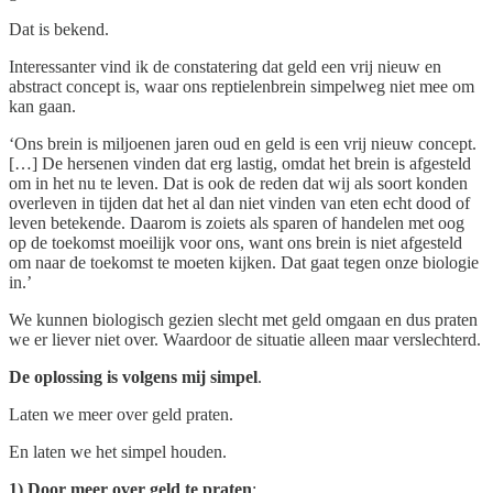
Dat is bekend.
Interessanter vind ik de constatering dat geld een vrij nieuw en
abstract concept is, waar ons reptielenbrein simpelweg niet mee om
kan gaan.
‘Ons brein is miljoenen jaren oud en geld is een vrij nieuw concept.
[…] De hersenen vinden dat erg lastig, omdat het brein is afgesteld
om in het nu te leven. Dat is ook de reden dat wij als soort konden
overleven in tijden dat het al dan niet vinden van eten echt dood of
leven betekende. Daarom is zoiets als sparen of handelen met oog
op de toekomst moeilijk voor ons, want ons brein is niet afgesteld
om naar de toekomst te moeten kijken. Dat gaat tegen onze biologie
in.’
We kunnen biologisch gezien slecht met geld omgaan en dus praten
we er liever niet over. Waardoor de situatie alleen maar verslechterd.
De oplossing is volgens mij simpel
.
Laten we meer over geld praten.
En laten we het simpel houden.
1) Door meer over geld te praten
: