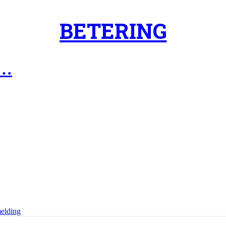
BETERING
n…
elding