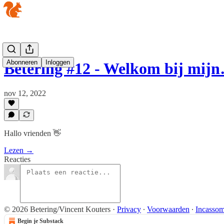
Abonneren
Inloggen
Betering #12 - Welkom bij mij
nov 12, 2022
Hallo vrienden 👋
Lezen →
Reacties
© 2026 Betering/Vincent Kouters
·
Privacy
∙
Voorwaarden
∙
Incassom
Begin je Substack