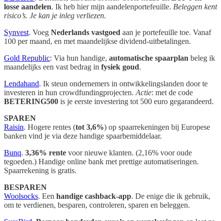
losse aandelen
. Ik heb hier mijn aandelenportefeuille.
Beleggen kent
risico’s. Je kan je inleg verliezen.
Synvest
. Voeg
Nederlands vastgoed
aan je portefeuille toe. Vanaf
100 per maand, en met maandelijkse dividend-uitbetalingen.
Gold Republic
: Via hun handige,
automatische spaarplan
beleg ik
maandelijks een vast bedrag in
fysiek goud
.
Lendahand
. Ik steun ondernemers in ontwikkelingslanden door te
investeren in hun crowdfundingprojecten.
Actie
: met de code
BETERING500
is je eerste investering tot 500 euro gegarandeerd.
SPAREN
Raisin
. Hogere rentes (
tot 3,6%
) op spaarrekeningen bij Europese
banken vind je via deze handige spaarbemiddelaar.
Bunq
.
3,36% rente
voor nieuwe klanten. (2,16% voor oude
tegoeden.) Handige online bank met prettige automatiseringen.
Spaarrekening is gratis.
BESPAREN
Woolsocks
. Een
handige cashback-app
. De enige die ik gebruik,
om te verdienen, besparen, controleren, sparen en beleggen.