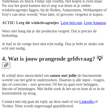
Sinterklaas en Black Friday zijn voorbij. Het kopen is even klaar.
Nu zou het goed kunnen dat er nog wat items in je online
winkelwagentjes liggen, bij de Bollen, Amazonnen, Wehkampen of
Etsy's van deze wereld. Voor later, of gewoon: vergeten te kopen.
ACT IE
: Leeg die winkelwagentjes
.
Leeg bol.com
.
Leeg Amazon
.
Wees niet bang dat je die producten vergeet. Dat is precies de
bedoeling.
Je had ze de vorige keer niet echt nodig. Dus je hebt ze straks ook
echt niet nodig.
4. Wat is jouw prangende geldvraag? 💡
Ik schrijf deze nieuwsbrief om
samen met jullie
de fascinerende
wereld van het geld te onderzoeken. Daarom is alle input - vragen,
tips of correcties - zeer gewenst. Of het nu gaat over beleggen,
bitcoin of belastingen. Met liefde zoek ik het uit en kom ik er in de
lezersrubriek op terug.
Contact met mij gaat als reply op deze mail of via
LinkedIn
of
Twitter. Niets wordt ongevraagd gepubliceerd.