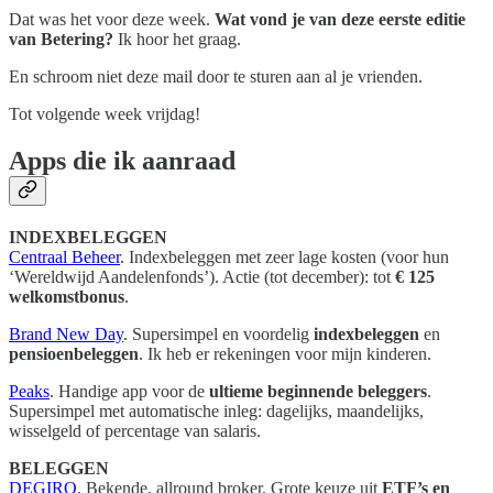
Dat was het voor deze week.
Wat vond je van deze eerste editie
van Betering?
Ik hoor het graag.
En schroom niet deze mail door te sturen aan al je vrienden.
Tot volgende week vrijdag!
Apps die ik aanraad
INDEXBELEGGEN
Centraal Beheer
. Indexbeleggen met zeer lage kosten (voor hun
‘Wereldwijd Aandelenfonds’). Actie (tot december): tot
€ 125
welkomstbonus
.
Brand New Day
. Supersimpel en voordelig
indexbeleggen
en
pensioenbeleggen
. Ik heb er rekeningen voor mijn kinderen.
Peaks
. Handige app voor de
ultieme beginnende beleggers
.
Supersimpel met automatische inleg: dagelijks, maandelijks,
wisselgeld of percentage van salaris.
BELEGGEN
DEGIRO
. Bekende, allround broker. Grote keuze uit
ETF’s en