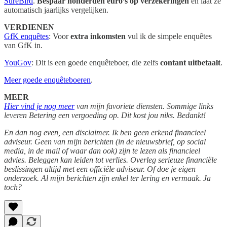
SureBird
.
Bespaar honderden euro’s op verzekeringen
en laat ze
automatisch jaarlijks vergelijken.
VERDIENEN
GfK enquêtes
: Voor
extra inkomsten
vul ik de simpele enquêtes
van GfK in.
YouGov
: Dit is een goede enquêteboer, die zelfs
contant uitbetaalt
.
Meer goede enquêteboeren
.
MEER
Hier vind je nog meer
van mijn favoriete diensten. Sommige links
leveren Betering een vergoeding op. Dit kost jou niks. Bedankt!
En dan nog even, een disclaimer. Ik ben geen erkend financieel
adviseur. Geen van mijn berichten (in de nieuwsbrief, op social
media, in de mail of waar dan ook) zijn te lezen als financieel
advies. Beleggen kan leiden tot verlies. Overleg serieuze financiële
beslissingen altijd met een officiële adviseur. Of doe je eigen
onderzoek. Al mijn berichten zijn enkel ter lering en vermaak. Ja
toch?