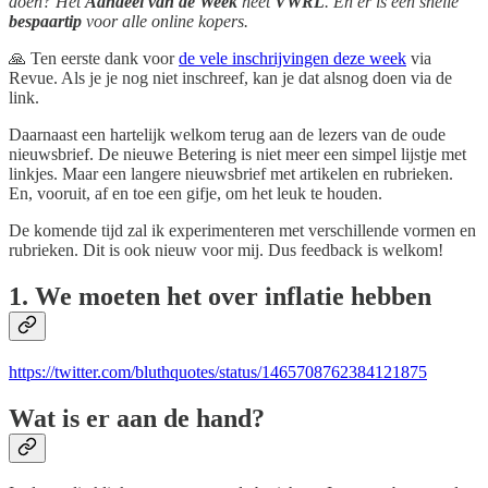
doen? Het
Aandeel van de Week
heet
VWRL
. En er is een snelle
bespaartip
voor alle online kopers.
🙏 Ten eerste dank voor
de vele inschrijvingen deze week
via
Revue. Als je je nog niet inschreef, kan je dat alsnog doen via de
link.
Daarnaast een hartelijk welkom terug aan de lezers van de oude
nieuwsbrief. De nieuwe Betering is niet meer een simpel lijstje met
linkjes. Maar een langere nieuwsbrief met artikelen en rubrieken.
En, vooruit, af en toe een gifje, om het leuk te houden.
De komende tijd zal ik experimenteren met verschillende vormen en
rubrieken. Dit is ook nieuw voor mij. Dus feedback is welkom!
1. We moeten het over inflatie hebben
https://twitter.com/bluthquotes/status/1465708762384121875
Wat is er aan de hand?