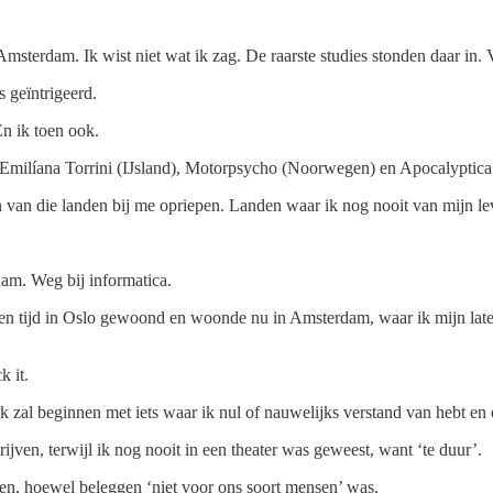
Amsterdam. Ik wist niet wat ik zag. De raarste studies stonden daar in
s geïntrigeerd.
En ik toen ook.
en Emilíana Torrini (IJsland), Motorpsycho (Noorwegen) en Apocalyptica
en van die landen bij me opriepen. Landen waar ik nog nooit van mijn l
dam. Weg bij informatica.
s een tijd in Oslo gewoond en woonde nu in Amsterdam, waar ik mijn la
k it.
 ik zal beginnen met iets waar ik nul of nauwelijks verstand van hebt en
ijven, terwijl ik nog nooit in een theater was geweest, want ‘te duur’.
n, hoewel beleggen ‘niet voor ons soort mensen’ was.