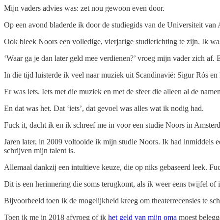
Mijn vaders advies was: zet nou gewoon even door.
Op een avond bladerde ik door de studiegids van de Universiteit van 
Ook bleek Noors een volledige, vierjarige studierichting te zijn. Ik wa
‘Waar ga je dan later geld mee verdienen?’ vroeg mijn vader zich af. 
In die tijd luisterde ik veel naar muziek uit Scandinavië: Sigur Rós 
Er was iets. Iets met die muziek en met de sfeer die alleen al de nam
En dat was het. Dat ‘iets’, dat gevoel was alles wat ik nodig had.
Fuck it, dacht ik en ik schreef me in voor een studie Noors in Amster
Jaren later, in 2009 voltooide ik mijn studie Noors. Ik had inmiddel
schrijven mijn talent is.
Allemaal dankzij een intuïtieve keuze, die op niks gebaseerd leek. Fuc
Dit is een herinnering die soms terugkomt, als ik weer eens twijfel of
Bijvoorbeeld toen ik de mogelijkheid kreeg om theaterrecensies te schr
Toen ik me in 2018 afvroeg of ik
het geld van mijn oma
moest belegge