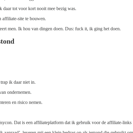
k daar tot voor kort nooit mee bezig was.
ffiliate-site te bouwen.
leert men. Ik hou van dingen doen. Dus: fuck it, ik ging het doen.
stond
rap ik daar niet in.
e van ondernemen.
teren en risico nemen.
con. Dat is een affiliateplatform dat ik gebruik voor de affiliate-links
k aanraad’, leveren mij een klein bedrag op als iemand die gebruikt om