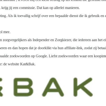
 krijg jij een commissie. Dat kan op allerlei manieren.
g. Als ik toevallig schrijf over een bepaalde dienst die ik gebruik en er
vol mee.
zorgvergelijkers als Independer en Zorgkiezer, die iedereen aan het ein
en en dan hopen dat je doorklikt via hun affiliate-link, zodat zij betaa
bepaalde zoekwoorden op Google. Liefst zoekwoorden waar een koopintent
tuur: de website Kat&Bak.