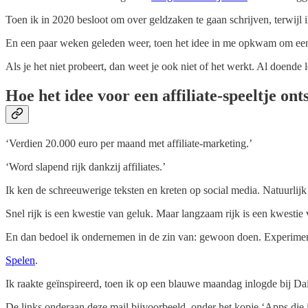
Toen ik in 2020 besloot om over geldzaken te gaan schrijven, terwijl i
En een paar weken geleden weer, toen het idee in me opkwam om een a
Als je het niet probeert, dan weet je ook niet of het werkt. Al doende 
Hoe het idee voor een affiliate-speeltje ont
‘Verdien 20.000 euro per maand met affiliate-marketing.’
‘Word slapend rijk dankzij affiliates.’
Ik ken de schreeuwerige teksten en kreten op social media. Natuurlijk t
Snel rijk is een kwestie van geluk. Maar langzaam rijk is een kwesti
En dan bedoel ik ondernemen in de zin van: gewoon doen. Experimen
Spelen
.
Ik raakte geïnspireerd, toen ik op een blauwe maandag inlogde bij Daisy
De links onderaan deze mail bijvoorbeeld, onder het kopje ‘Apps die i