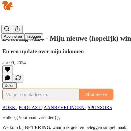
Abonneren
Inloggen
Betering #114 - Mijn nieuwe (hopelijk) wins
En een update over mijn inkomen
apr 09, 2024
Delen
Abonneren
BOEK
|
PODCAST
|
AANBEVELINGEN
|
SPONSORS
Hallo {{Voornaam|vrienden}},
Welkom bij
BETERING
, waarin ik geld en beleggen simpel maak.