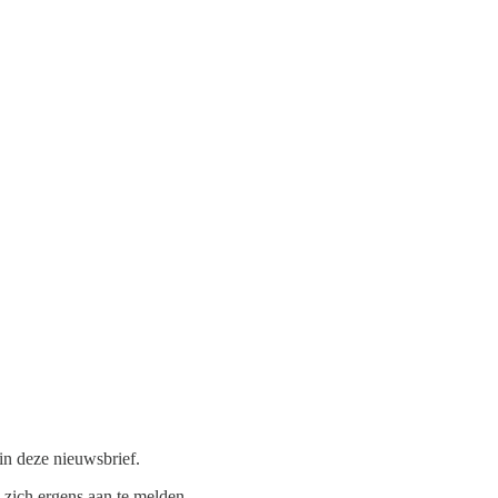
 in deze nieuwsbrief.
 zich ergens aan te melden.