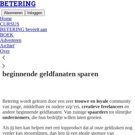
BETERING
Abonneren
Inloggen
Home
CURSUS
BETERING beveelt aan
BOEK
Adverteren
Archief
Lees zonder afleiding op Substack
Over
Adverteer in BETERING: help 13.000+
beginnende geldfanaten sparen
Betering wordt gelezen door een zeer
trouwe en loyale
community
van jonge, middelbare en oudere zzp’ers,
creatieve freelancers
en
andere beginnende geldfanaten. Van zuinige
spaarders
tot slimrijke
ondernemers
, die hun bedrijfje willen laten groeien.
Als jij hen kan helpen met een topproduct dat al onze geldzaken nog
verder kan stroomlijnen, dan ben jij een ideale sponsor van