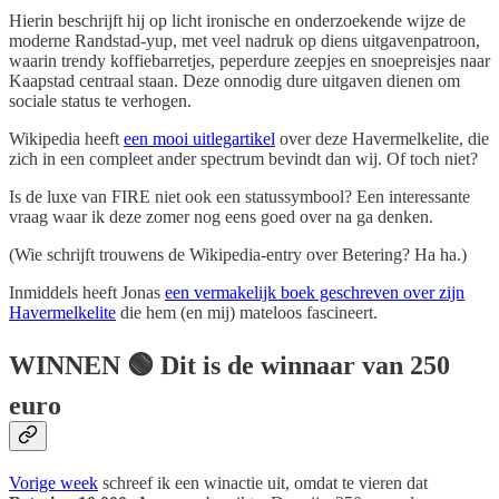
Hierin beschrijft hij op licht ironische en onderzoekende wijze de
moderne Randstad-yup, met veel nadruk op diens uitgavenpatroon,
waarin trendy koffiebarretjes, peperdure zeepjes en snoepreisjes naar
Kaapstad centraal staan. Deze onnodig dure uitgaven dienen om
sociale status te verhogen.
Wikipedia heeft
een mooi uitlegartikel
over deze Havermelkelite, die
zich in een compleet ander spectrum bevindt dan wij. Of toch niet?
Is de luxe van FIRE niet ook een statussymbool? Een interessante
vraag waar ik deze zomer nog eens goed over na ga denken.
(Wie schrijft trouwens de Wikipedia-entry over Betering? Ha ha.)
Inmiddels heeft Jonas
een vermakelijk boek geschreven over zijn
Havermelkelite
die hem (en mij) mateloos fascineert.
WINNEN
🟢 Dit is de winnaar van 250
euro
Vorige week
schreef ik een winactie uit, omdat te vieren dat