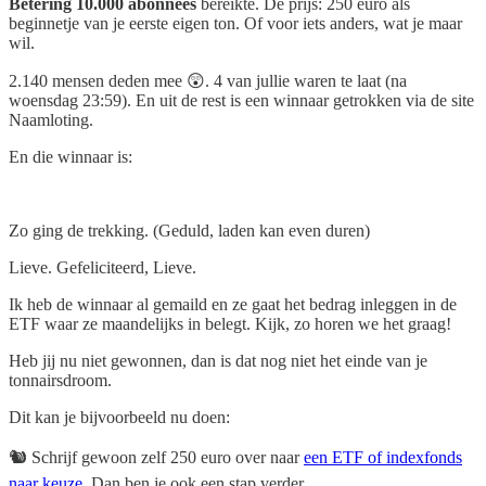
Betering 10.000 abonnees
bereikte. De prijs: 250 euro als
beginnetje van je eerste eigen ton. Of voor iets anders, wat je maar
wil.
2.140 mensen deden mee 😲. 4 van jullie waren te laat (na
woensdag 23:59). En uit de rest is een winnaar getrokken via de site
Naamloting.
En die winnaar is:
Zo ging de trekking. (Geduld, laden kan even duren)
Lieve. Gefeliciteerd, Lieve.
Ik heb de winnaar al gemaild en ze gaat het bedrag inleggen in de
ETF waar ze maandelijks in belegt. Kijk, zo horen we het graag!
Heb jij nu niet gewonnen, dan is dat nog niet het einde van je
tonnairsdroom.
Dit kan je bijvoorbeeld nu doen:
🐿️ Schrijf gewoon zelf 250 euro over naar
een ETF of indexfonds
naar keuze
. Dan ben je ook een stap verder.