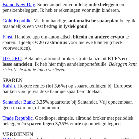
Brand New Day
. Supersimpel en voordelig
indexbeleggen
en
pensioenbeleggen. Ik heb er rekeningen voor mijn kinderen.
Gold Republic
: Via hun handige,
automatische spaarplan
beleg ik
maandelijks een vast bedrag in
fysiek goud
.
Finst
. Handige app om automatisch
bitcoin en andere crypto
te
sparen. Tijdelijk
€ 20 cashbonus
voor nieuwe klanten (check
voorwaarden).
DEGIRO
. Bekende, allround broker. Grote keuze uit
ETF’s en
losse aandelen
. Ik heb hier mijn aandelenportefeuille.
Beleggen kent
risico’s. Je kan je inleg verliezen.
SPAREN
Raisin
. Hogere rentes (
tot 3,6%
) op spaarrekeningen bij Europese
banken vind je via deze handige spaarbemiddelaar.
Santander Bank
:
3,35
% spaarrente bij Santander. Vrij opneembaar,
geen maximum, of minimum.
Trade Republic
. Goedkope, simpele, allround broker met periodiek
beleggen én
sparen tegen 3,75% rente
op onbelegd tegoed.
VERDIENEN