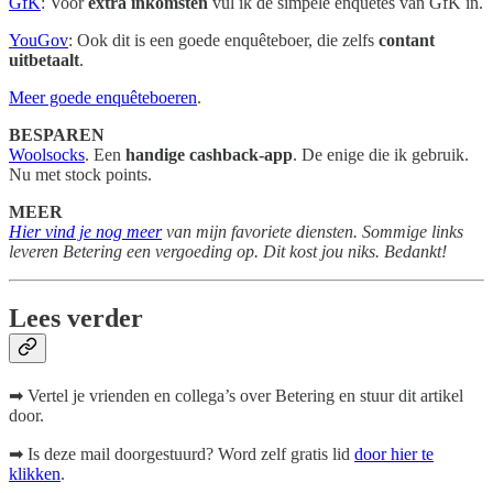
GfK
: Voor
extra inkomsten
vul ik de simpele enquêtes van GfK in.
YouGov
: Ook dit is een goede enquêteboer, die zelfs
contant
uitbetaalt
.
Meer goede enquêteboeren
.
BESPAREN
Woolsocks
. Een
handige cashback-app
. De enige die ik gebruik.
Nu met stock points.
MEER
Hier vind je nog meer
van mijn favoriete diensten. Sommige links
leveren Betering een vergoeding op. Dit kost jou niks. Bedankt!
Lees verder
➡ Vertel je vrienden en collega’s over Betering en stuur dit artikel
door.
➡ Is deze mail doorgestuurd? Word zelf gratis lid
door hier te
klikken
.