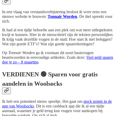
In een vlaag van verstandsverbijstering besloot ik weer eens een
nieuwe website te bouwen:
Tonnair Worden
. De titel spreekt voor
zich.
Ik had al een tijdje behoefte aan een plek om wat meer uitlegteksten
kwijt te kunnen. Hier in de nieuwsbrief zijn de teksten persoonlijker.
Ik krijg vaak dezelfde vragen in de mail: Hoe start ik met beleggen?
Wat zijn goede ETF’s? Wat zijn goede spaarrekeningen?
Op
Tonnair Worden
ga ik voortaan dit soort basisvragen
beantwoorden in eenvoudige artikelen. Zoals deze:
Veel geld sparen
doe je zo – 8 spaartips
.
VERDIENEN
🟢 Sparen voor gratis
aandelen in Woolsocks
Ik heb een potentieel nieuw speeltje. Het gaat om
stock points in de
app van Woolsocks
. Dit is een cashback app die ik al een tijdje
aanraad, waarmee je geld terug kan vragen voor aankopen bij
bepaalde winkels. Op zich al leuk.