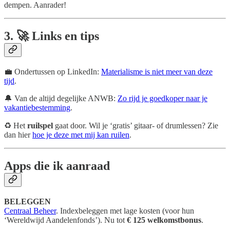
dempen. Aanrader!
3.
🚀
Links en tips
💼 Ondertussen op LinkedIn:
Materialisme is niet meer van deze
tijd
.
🔔 Van de altijd degelijke ANWB:
Zo rijd je goedkoper naar je
vakantiebestemming
.
♻️ Het
ruilspel
gaat door. Wil je ‘gratis’ gitaar- of drumlessen? Zie
dan hier
hoe je deze met mij kan ruilen
.
Apps die ik aanraad
BELEGGEN
Centraal Beheer
. Indexbeleggen met lage kosten (voor hun
‘Wereldwijd Aandelenfonds’). Nu tot
€ 125 welkomstbonus
.