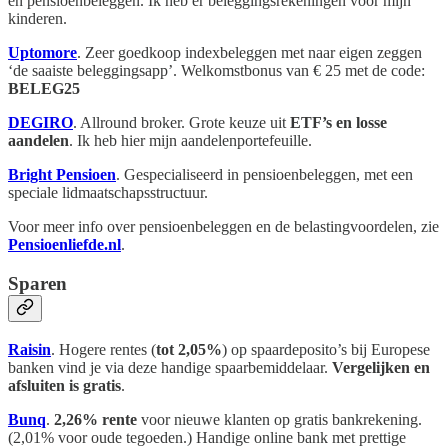
en pensioenbeleggen. Ik heb er beleggingsrekeningen voor mijn
kinderen.
Uptomore
. Zeer goedkoop indexbeleggen met naar eigen zeggen
‘de saaiste beleggingsapp’. Welkomstbonus van € 25 met de code:
BELEG25
DEGIRO
. Allround broker. Grote keuze uit
ETF’s en losse
aandelen
. Ik heb hier mijn aandelenportefeuille.
Bright Pensioen
. Gespecialiseerd in pensioenbeleggen, met een
speciale lidmaatschapsstructuur.
Voor meer info over pensioenbeleggen en de belastingvoordelen, zie
Pensioenliefde.nl
.
Sparen
Raisin
. Hogere rentes (
tot 2,05%
) op spaardeposito’s bij Europese
banken vind je via deze handige spaarbemiddelaar.
Vergelijken en
afsluiten is gratis
.
Bunq
.
2,26% rente
voor nieuwe klanten op gratis bankrekening.
(2,01% voor oude tegoeden.) Handige online bank met prettige