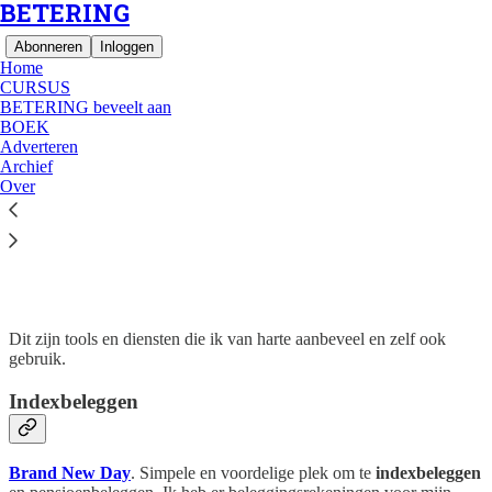
BETERING
Abonneren
Inloggen
Home
CURSUS
BETERING beveelt aan
BOEK
Adverteren
Archief
Lees zonder afleiding op Substack
Over
BETERING beveelt aan
Dit zijn tools en diensten die ik van harte aanbeveel en zelf ook
gebruik.
Indexbeleggen
Brand New Day
. Simpele en voordelige plek om te
indexbeleggen