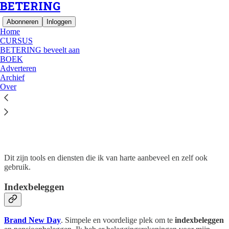
BETERING
Abonneren
Inloggen
Home
CURSUS
BETERING beveelt aan
BOEK
Adverteren
Archief
Lees zonder afleiding op Substack
Over
BETERING beveelt aan
Dit zijn tools en diensten die ik van harte aanbeveel en zelf ook
gebruik.
Indexbeleggen
Brand New Day
. Simpele en voordelige plek om te
indexbeleggen