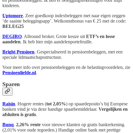
en pensioenbeleggen. Ik heb er beleggingsrekeningen voor mijn
kinderen.
Uptomore
. Zeer goedkoop indexbeleggen met naar eigen zeggen
‘de saaiste beleggingsapp’. Welkomstbonus van € 25 met de code:
BELEG25
DEGIRO
. Allround broker. Grote keuze uit
ETF’s en losse
aandelen
. Ik heb hier mijn aandelenportefeuille.
Bright Pensioen
. Gespecialiseerd in pensioenbeleggen, met een
speciale lidmaatschapsstructuur.
Voor meer info over pensioenbeleggen en de belastingvoordelen, zie
Pensioenliefde.nl
.
Sparen
Raisin
. Hogere rentes (
tot 2,05%
) op spaardeposito’s bij Europese
banken vind je via deze handige spaarbemiddelaar.
Vergelijken en
afsluiten is gratis
.
Bunq
.
2,26% rente
voor nieuwe klanten op gratis bankrekening.
(2,01% voor oude tegoeden.) Handige online bank met prettige