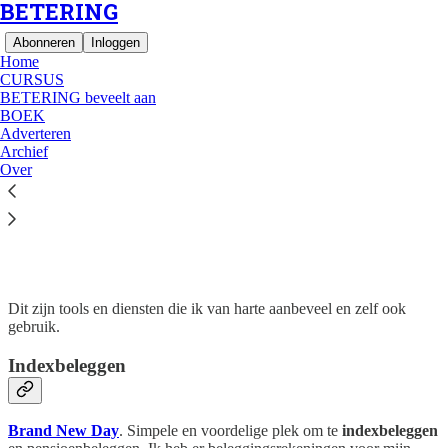
BETERING
Abonneren
Inloggen
Home
CURSUS
BETERING beveelt aan
BOEK
Adverteren
Archief
Lees zonder afleiding op Substack
Over
BETERING beveelt aan
Dit zijn tools en diensten die ik van harte aanbeveel en zelf ook
gebruik.
Indexbeleggen
Brand New Day
. Simpele en voordelige plek om te
indexbeleggen