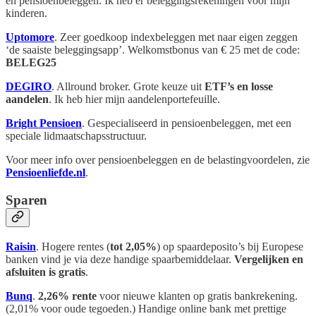
en pensioenbeleggen. Ik heb er beleggingsrekeningen voor mijn
kinderen.
Uptomore
. Zeer goedkoop indexbeleggen met naar eigen zeggen
‘de saaiste beleggingsapp’. Welkomstbonus van € 25 met de code:
BELEG25
DEGIRO
. Allround broker. Grote keuze uit
ETF’s en losse
aandelen
. Ik heb hier mijn aandelenportefeuille.
Bright Pensioen
. Gespecialiseerd in pensioenbeleggen, met een
speciale lidmaatschapsstructuur.
Voor meer info over pensioenbeleggen en de belastingvoordelen, zie
Pensioenliefde.nl
.
Sparen
Raisin
. Hogere rentes (
tot 2,05%
) op spaardeposito’s bij Europese
banken vind je via deze handige spaarbemiddelaar.
Vergelijken en
afsluiten is gratis
.
Bunq
.
2,26% rente
voor nieuwe klanten op gratis bankrekening.
(2,01% voor oude tegoeden.) Handige online bank met prettige