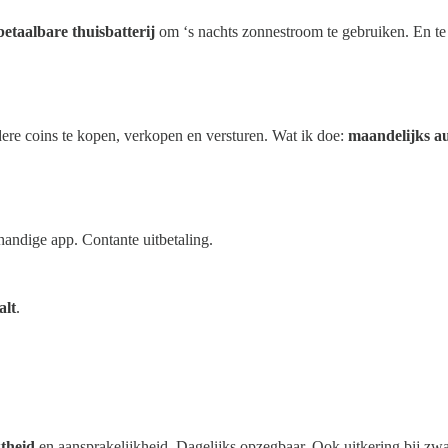
betaalbare thuisbatterij
om ‘s nachts zonnestroom te gebruiken. En te
re coins te kopen, verkopen en versturen. Wat ik doe:
maandelijks au
andige app. Contante uitbetaling.
alt
.
ktheid
en aansprakelijkheid. Dagelijks opzegbaar. Ook uitkering bij zw