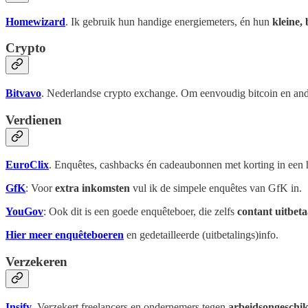
Homewizard
. Ik gebruik hun handige energiemeters, én hun
kleine, 
Crypto
Bitvavo
. Nederlandse crypto exchange. Om eenvoudig bitcoin en ande
Verdienen
EuroClix
. Enquêtes, cashbacks én cadeaubonnen met korting in een h
GfK
: Voor
extra inkomsten
vul ik de simpele enquêtes van GfK in.
YouGov
: Ook dit is een goede enquêteboer, die zelfs
contant uitbeta
Hier meer enquêteboeren
en gedetailleerde (uitbetalings)info.
Verzekeren
Insify
. Verzekert freelancers en ondernemers tegen
arbeidsongeschi