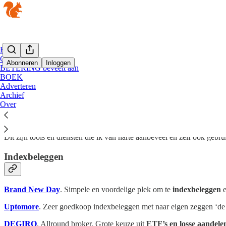
Home
CURSUS
Abonneren
Inloggen
BETERING beveelt aan
BOEK
Adverteren
BETERING beveelt aan
Archief
Over
Dit zijn tools en diensten die ik van harte aanbeveel en zelf ook gebru
Indexbeleggen
Brand New Day
. Simpele en voordelige plek om te
indexbeleggen
Uptomore
. Zeer goedkoop indexbeleggen met naar eigen zeggen ‘de
DEGIRO
. Allround broker. Grote keuze uit
ETF’s en losse aandele